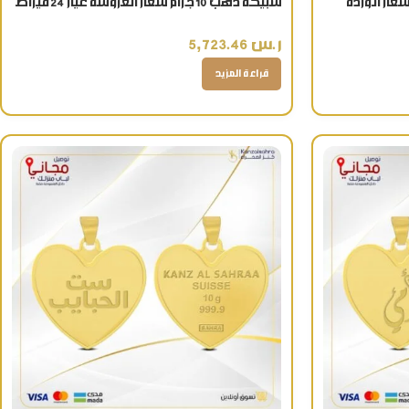
سبيكة ذهب 10 جرام شعار العروسة عيار 24 قيراط
تذكار ذهبي فاخر
ر.س
5,723.46
قراءة المزيد