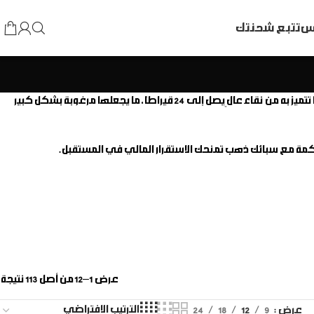
اس
تتبع شحنتك
يُعد خيارًا مثاليًا. تُعد السبائك الذهبية من أفضل أشكال الاستثمار لما تتميز به من نقاء عالٍ يصل إلى 24 قيراطًا، ما يجعلها مرغوبة بشكل كبير
كمة مع سبائك ذهب تمنحك الاستقرار المالي في المستقبل.
عرض 1–12 من أصل 113 نتيجة
عرض
9
12
18
24