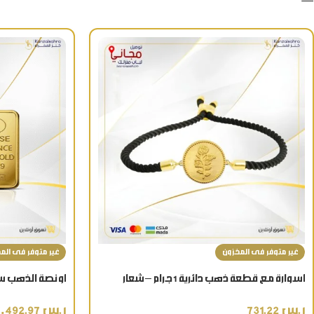
غير متوفر فى المخزون
غير متوفر فى الم
اسوارة مع قطعة ذهب دائرية 1 جرام – شعار
الوردة عيار 24 قيراط
بأفضل سعر بالس
ر.س
731.22
ر.س
17,492.97