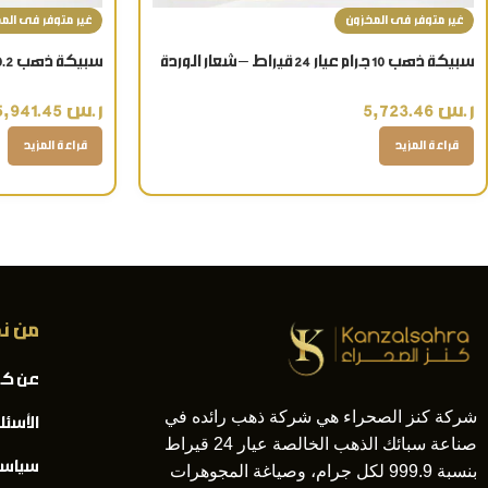
غير متوفر فى المخزون
غير متوفر فى الم
سبيكة ذهب 10 جرام عيار 24 قيراط – شعار الوردة
عيار 24 قيراط
ر.س
5,723.46
ر.س
5,941.45
قراءة المزيد
قراءة المزيد
من ن
عن كن
شركة كنز الصحراء هي شركة ذهب رائده في
الأسئل
صناعة سبائك الذهب الخالصة عيار 24 قيراط
سياسة
بنسبة 999.9 لكل جرام، وصياغة المجوهرات