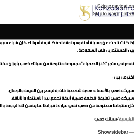
Skip to navigation
Skip to main content
إذا كنت تبحث عن وسيلة آمنة وموثوقة لحفظ قيمة أموالك، فإن شراء
سبي
بين المستثمرين في السعودية.
نقدم في متجر “كنز الصحراء” مجموعة متنوعة من
سبائك ذهب
بأوزان مخت
اختر من بين:
سبيكة ذهب بالأسماء
: هدية شخصية فاخرة تجمع بين القيمة والجمال.
سبيكة ذهب تعليقة
: قطعة ذهبية أنيقة تجمع بين الاستثمار والأناقة.
كل منتجاتنا مصنوعة من ذهب نقي عيار 24 قيراطًا، ما يضمن لك الجودة والموثوقية في كل اختيار. استثمر بحكمة مع “كنز الصحراء”.
الرئيسية
/
سبائك ذهب
Show sidebar