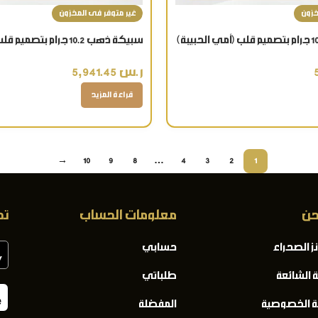
خزون
غير متوفر فى المخزون
سبيكة ذهب 10.2 جرام بتصميم قلب (أمي الحبيبة)
قيراط
ر.س
5,941.45
قراءة المزيد
→
10
9
8
…
4
3
2
1
حن
معلومات الحساب
تح
ز الصحراء
حسابي
ة الشائعة
طلباتي
 الخصوصية
المفضلة