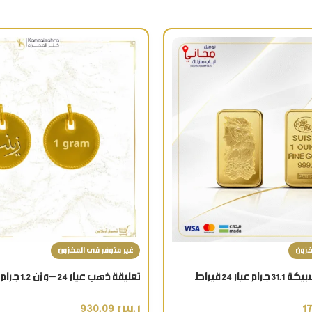
خزون
غير متوفر فى المخزون
اونصة الذهب سبيكة 31.1 جرام عيار 24 قيراط
تعليقة ذهب عيار 24 – وزن 1.2 جرام (كتابة اسم)
عودية هدية فاخرة
ر.س
930.09