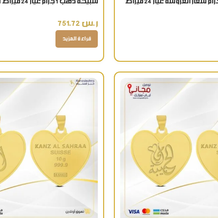
سبيكة ذهب 1 جرام عيار 24 قيراط شعار الوردة
ر.س
751.72
قراءة المزيد