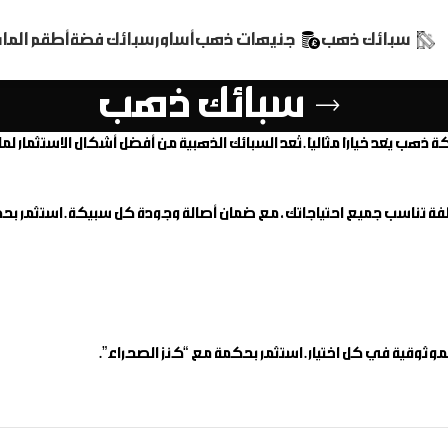
سبائك ذهب
جنيهات ذهب
أساور
سبائك فضة
أطقم الم
سبائك ذهب
كة ذهب
لفة تناسب جميع احتياجاتك، مع ضمان أصالة وجودة كل سبيكة. استثمر بح