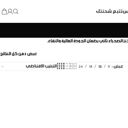
اس
تتبع شحنتك
عرض ⁦2⁩ من كل النتائج
عرض
9
12
18
24