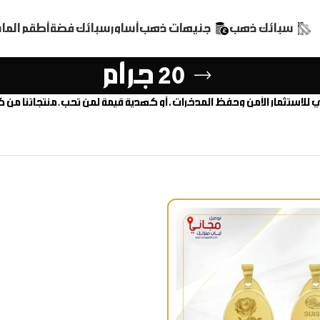
سبائك ذهب
جنيهات ذهب
أساور
سبائك فضة
أطقم الم
20 جرام