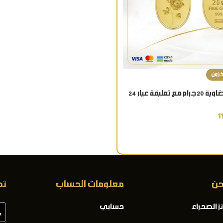
خزون
سبيكة ذهب بيضاوية 20 جرام مع تعليقة عيار 24
ة للفخامة والاقتناء
حن
معلومات الحساب
تح
ز الصحراء
حسابي