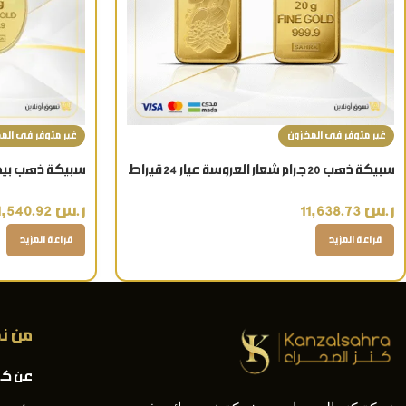
غير متوفر فى المخزون
غير متوفر فى الم
سبيكة ذهب 20 جرام شعار العروسة عيار 24 قيراط
تذكار ذهبي فاخر
قيراط شعار الورد
ر.س
11,638.73
ر.س
11,540.92
قراءة المزيد
قراءة المزيد
من ن
عن كن