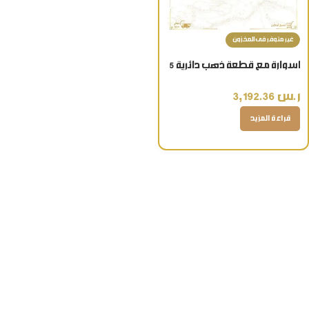
غير متوفر فى المخزون
اسوارة مع قطعة ذهب دائرية 5
جرام – تصميم ماشاء الله عيار 24
ر.س
3,192.36
قيراط
قراءة المزيد