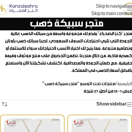
Skip to navigation
Skip to main content
متجر سبيكة ذهب
متجر “كنز الصحراء” يقدم لك مجموعة واسعة من سبائك الذهب عالية
الجودة التي تلبي احتياجات السوق السعودي. لدينا سبائك ذهب بأوزان
وتصاميم متنوعة، مما يتيح لك اختيار الأنسب لاحتياجاتك سواء للاستثمار أو
كهدية فاخرة. من خلال متجرنا، تضمن الحصول على منتج موثوق وقيمة
حقيقية، مع ضمان الجودة والمصداقية. اكتشف تشكيلتنا الآن واستمتع
بأفضل أسعار الذهب في المملكة.
الرئيسية
/
منتجات تحت الوسم “متجر سبيكة ذهب”
عرض 1–12 من أصل 27 نتيجة
Show sidebar