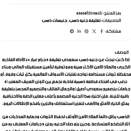
رمز المنتج:
65658fde58ab
التصنيفات:
تعليقة جنيه ذهب
,
جنيهات ذهب
مشاركة:
الوصف
إذا كنت تبحث عن
جنيه ذهب سعودي تعليقة 8 جرام عيار 24
الأداة الفاخرة
الكبرى والملاذ الآمن الأكثر هيبة وموثوقية لتأمين مستقبلك المالي وبناء
محفظة ثروات مستدامة تواجه تقلبات الأسواق العالمية بكل ثبات وقوة، أو
ترغب في اقتناء قطعة ذهبية فاخرة تجمع بين الوزن العريق المعتبر (8
جرامات بتصميم سعودي أصيل) والجمال الفائق والتصميم المجهز بتعليقة
راقية للزينة، فإن اختيار هذا الجنيه المصمم بأعلى معايير الدقة والاحترافية
يمثل الخيار الأمثل والأرقى لتعزيز استثماراتك والتزين بأفخم الإطلالات اليوم.
الذهب يظل دائماً الملاذ الآمن الأوثق لحفظ الثروات وحماية المدخرات من
آثار التضخم المتسارعة، وحين يتم صكّ الجنيه بوزن 8 جرامات المعترف به من