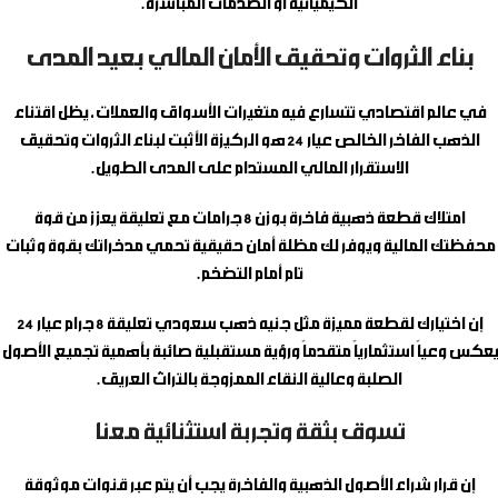
الكيميائية أو الصدمات المباشرة.
بناء الثروات وتحقيق الأمان المالي بعيد المدى
في عالم اقتصادي تتسارع فيه متغيرات الأسواق والعملات، يظل اقتناء
الذهب الفاخر الخالص عيار 24 هو الركيزة الأثبت لبناء الثروات وتحقيق
الاستقرار المالي المستدام على المدى الطويل.
امتلاك قطعة ذهبية فاخرة بوزن 8 جرامات مع تعليقة يعزز من قوة
محفظتك المالية ويوفر لك مظلة أمان حقيقية تحمي مدخراتك بقوة وثبات
تام أمام التضخم.
إن اختيارك لقطعة مميزة مثل
جنيه ذهب سعودي تعليقة 8 جرام عيار 24
يعكس وعياً استثمارياً متقدماً ورؤية مستقبلية صائبة بأهمية تجميع الأصول
الصلبة وعالية النقاء الممزوجة بالتراث العريق.
تسوق بثقة وتجربة استثنائية معنا
إن قرار شراء الأصول الذهبية والفاخرة يجب أن يتم عبر قنوات موثوقة