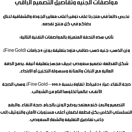
مواصفات الجنيه وتفاصيل التصميم الراقي
نحرص دائماً في متجرنا على توفير أعلى معايير الجودة والشفافية لننال
رضاكم في كل منتج نقدمه.
تأتي هذه التحفة المتميزة بالمواصفات التقنية التالية:
وزن الذهب:
جنيه ذهب صافي مزود بتعليقة بوزن 8 جرامات (Fine Gold).
شكل القطعة:
تصميم سعودي عريق مجهز بتعليقة أنيقة، يدمج الدقة
العالية مع التراث والمتانة وسهولة التخزين أو الارتداء.
درجة النقاء:
عيار 24 قيراط (نقاوة بنسبة 999.9 – Fine Gold)، وهي الدرجة
الأنقـى عالمياً لخلوها التام من الشوائب.
التصميم والرمز:
ختم معتمد يوضح الوزن بالجرام، درجة النقاء، والرقم
التسلسلي الخاص بكل قطعة لضمان أعلى مستويات الأمان والتوثيق إلى
جانب تفاصيل التعليقة والشعار السعودي.