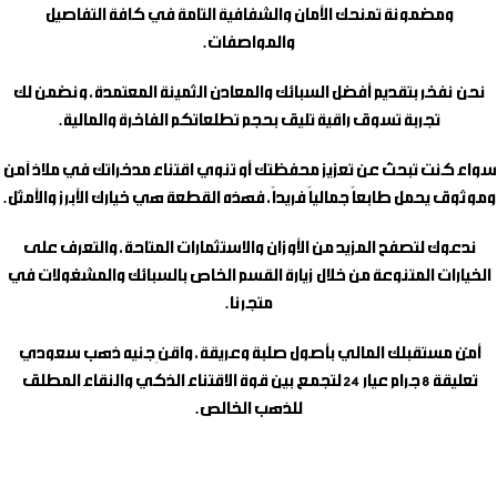
ومضمونة تمنحك الأمان والشفافية التامة في كافة التفاصيل
والمواصفات.
نحن نفخر بتقديم أفضل السبائك والمعادن الثمينة المعتمدة، ونضمن لك
تجربة تسوق راقية تليق بحجم تطلعاتكم الفاخرة والمالية.
سواء كنت تبحث عن تعزيز محفظتك أو تنوي اقتناء مدخراتك في ملاذ آمن
وموثوق يحمل طابعاً جمالياً فريداً، فهذه القطعة هي خيارك الأبرز والأمثل.
ندعوك لتصفح المزيد من الأوزان والاستثمارات المتاحة، والتعرف على
الخيارات المتنوعة من خلال زيارة القسم الخاص بالسبائك والمشغولات في
متجرنا.
أمّن مستقبلك المالي بأصول صلبة وعريقة، واقنِ
جنيه ذهب سعودي
تعليقة 8 جرام عيار 24
لتجمع بين قوة الاقتناء الذكي والنقاء المطلق
للذهب الخالص.