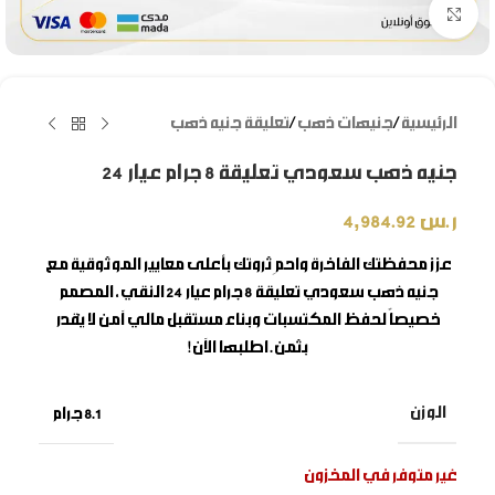
Click to enlarge
الرئيسية
/
جنيهات ذهب
/
تعليقة جنيه ذهب
جنيه ذهب سعودي تعليقة 8 جرام عيار 24
ر.س
4,984.92
عزز محفظتك الفاخرة واحمِ ثروتك بأعلى معايير الموثوقية مع
جنيه ذهب سعودي تعليقة 8 جرام عيار 24
النقي، المصمم
خصيصاً لحفظ المكتسبات وبناء مستقبل مالي آمن لا يُقدر
بثمن. اطلبها الآن!
الوزن
8.1 جرام
غير متوفر في المخزون