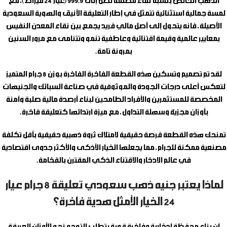
الذهب الخالص بنسبة نقاء مطلقة تصل إلى 999.9 (عيار 24 قيراط)، مع
لمسة جمالية استثنائية تتمثل في إطار التعليقة الأنيق والهوية السعودية
الأصيلة، فانه يتحول إلى أصل مالي فريد يجمع بين نقاء المعدن النفيس
بمعايير عالمية وقيمة اقتنائية وعاطفية تنمو وتتنامى مع مرور السنين
بمرونة تامة.
لقد تم تصميم وتسكين هذه القطعة الفاخرة الفاخرة بوزن 8 جرام المتميز
لتعكس أعلى درجات الجودة والموثوقية في صناعة السبائك والجنيهات
المخصصة للمستثمرين والأفراد الطامحين لبناء أرصدة مالية صلبة وآمنة
بأوزان مجزيّة وسهلة التداول، مع ميزة ارتدائها كتعليقة فاخرة.
تمنحك هذه القطعة فرصة حقيقية لامتلاك ثروة ذهبية حقيقية بأقل تكلفة
مصنعية ممكنة للجرام، مما يجعلها الخيار الأذكى والأكثر جدوى اقتصادية
في عالم الادخار والاقتناء الذكي المقترن بالفخامة.
لماذا يعتبر جنيه ذهب سعودي تعليقة 8 جرام عيار
24 الخيار الأمثل هدية فاخرة؟