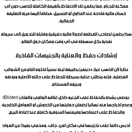
ممكنة للجرام، مما يضمن لك الاحتفاظ بالقيمة الكاملة للذهب دون أي
خسائر مالية فادحة عند التداول أو التسييل، مضافاً إليها ميزة التعليقة
الجمالية.
هذا يضمن لصاحب القطعة أُصولاً مالية حقيقية وقابلة للتحويل إلى سيولة
نقدية بكل سهولة في أي وقت ومكان حول العالم.
إرشادات حفظ والعناية بالجنيهات الفاخرة
نظراً لأن الذهب عيار 24 يتميز بطبيعة لينة نسبياً لخلوه التام من الشوائب
المصلبة، فإنه يتطلب عناية بسيطة للحفاظ على حالته الأصلية ورونقه
وبريقه المستدام.
نوصي بشدة بالحفاظ على الجنيه داخل غلافه الواقي والفاخر (Blister)
وعدم إخراجها منه نهائياً لضمان حمايتها من الخدوش أو العوامل الخارجية،
والحفاظ على اعتمادها وقيمتها السوقية كاملة عند إعادة البيع.
احرص دائماً على تخزينها في مكان آمن، جاف، ومحمي بعيداً عن المواد