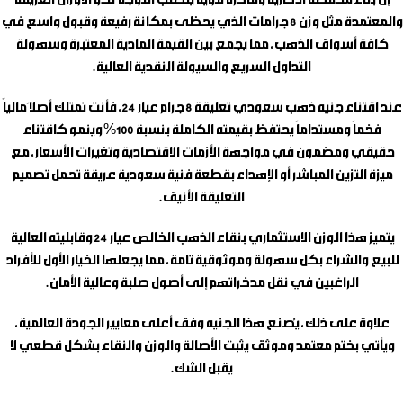
إن بناء محفظة ادخارية وفاخرة قوية يتطلب التوجه نحو الأوزان العريقة
والمعتمدة مثل وزن 8 جرامات الذي يحظى بمكانة رفيعة وقبول واسع في
كافة أسواق الذهب، مما يجمع بين القيمة المادية المعتبرة وسهولة
التداول السريع والسيولة النقدية العالية.
عند اقتناء
جنيه ذهب سعودي تعليقة 8 جرام عيار 24
، فأنت تمتلك أصلاً مالياً
فخماً ومستداماً يحتفظ بقيمته الكاملة بنسبة 100% وينمو كاقتناء
حقيقي ومضمون في مواجهة الأزمات الاقتصادية وتغيرات الأسعار، مع
ميزة التزين المباشر أو الإهداء بقطعة فنية سعودية عريقة تحمل تصميم
التعليقة الأنيق.
يتميز هذا الوزن الاستثماري بنقاء الذهب الخالص عيار 24 وقابليته العالية
للبيع والشراء بكل سهولة وموثوقية تامة، مما يجعلها الخيار الأول للأفراد
الراغبين في نقل مدخراتهم إلى أصول صلبة وعالية الأمان.
علاوة على ذلك، يُصنع هذا الجنيه وفق أعلى معايير الجودة العالمية،
ويأتي بختم معتمد وموثق يثبت الأصالة والوزن والنقاء بشكل قطعي لا
يقبل الشك.