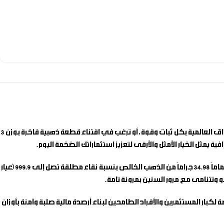
إذا كنت تبحث عن الأداة الفاخرة الكبرى والملاذ الآمن الأكثر هيبة وموثوقية لتأمين مستقبلك المالي وبناء محفظة ثروات مستدامة تواجه تقلبات الأسواق العالمية بكل ثبات وقوة، أو ترغب في اقتناء قطعة ذهبية فاخرة بوزن 3
ية يمثل الخيار الأمثل والأرقى لتعزيز استثماراتك الضخمة اليوم.
الذهب يظل دائماً الملاذ الآمن الأوثق لحفظ الثروات وحماية المدخرات من آثار التضخم المتسارعة، وحين يتم صكّ السبيكة بوزن ثلاثة تولات معتبرة تعادل تماماً 34.98 جراماً من الذهب الخالص بنسبة نقاء مطلقة تصل إلى 999.9 (عيار
 صناعة السبائك المخصصة لكبار المستثمرين والأفراد الطامحين لبناء أرصدة مالية صلبة وآمنة بأوزان