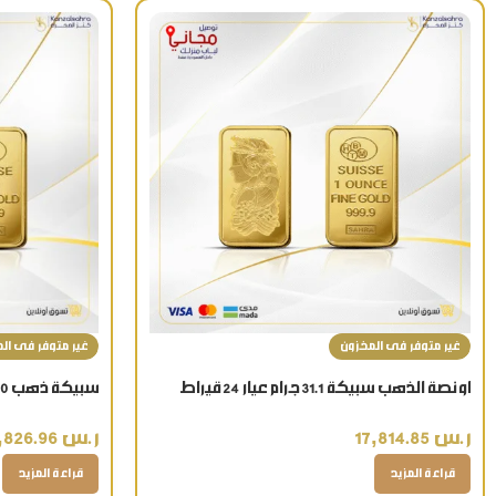
غير متوفر فى المخزون
غير متوفر فى ال
اونصة الذهب سبيكة 31.1 جرام عيار 24 قيراط
بأفضل سعر بالسعودية هدية فاخرة
قيراط تذكار ذ
ر.س
17,814.85
ر.س
5,826.96
قراءة المزيد
قراءة المزيد