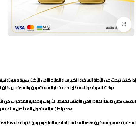
Click to enlarge
تولات العريق والمفضل لدى كبار المستثمرين والمدخرين، فإن اخ
24 قيراط)، فإنه يتحول إلى أصل مالي فريد يجمع بين نقاء المعدن النفيس بمعايير عالمية معتمدة وقيمة اقتنائية تنمو وتتنامى مع مرور السنين بمرونة تامة.
لقد تم تصميم وتسكين 