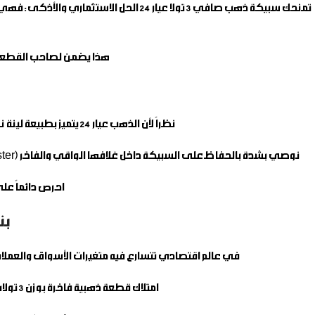
تمنحك
سبيكة ذهب صافي 3 تولا عيار 24
هذا يضمن لصاحب القطعة أ
نظراً لأن الذهب عيار 24 يتميز بطبيعة لينة نسبياً لخلوه التام من الشوائب المصلبة، فإنه يتطلب عناية بسيطة للحفاظ على حالته الأصلية ورونقه وبريقه المستدام.
نوصي بشدة بالحفاظ على السبيكة داخل غلافها الواقي والفاخر (Blister) وعدم إخراجها منه نهائياً لضمان حمايتها من الخدوش أو العوامل الخارجية، والحفاظ على اعتمادها وقيمتها السوقية كاملة عند إعادة البيع.
احرص دائماً عل
بن
في عالم اقتصادي تتسارع فيه متغيرات الأسواق والعملات، يظل اقتناء الذهب الفاخر الخالص عيار 24 هو الركيزة
امتلاك قطعة ذهبية فاخرة بوزن 3 تولات يعزز من قوة محفظتك المالية ويوفر لك مظلة أمان حقيقية تحمي مدخراتك الكبيرة بقوة وثبات تام أمام التضخم.