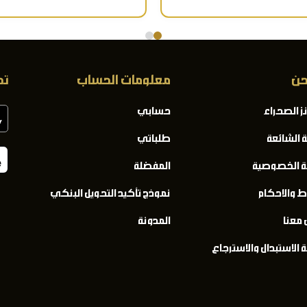
حن
معلومات الحساب
تح
ز الصحراء
حسابي
ة الشائعة
طلباتي
 الخصوصية
المفضلة
ط والاحكام
نموذج تأكيد التحويل البنكي
 معنا
المدونة
الاستبدال والاسترجاع