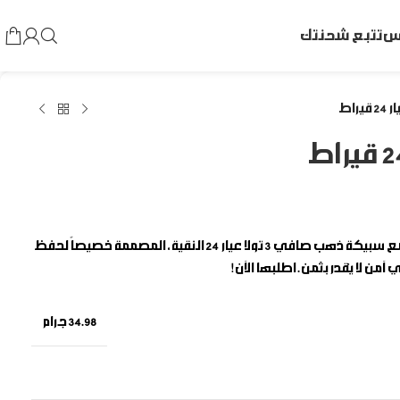
اس
تتبع شحنتك
مع
سبيكة ذهب صافي 3 تولا عيار 24
النقية، المصممة خصيصاً لحفظ
من لا يُقدر بثمن. اطلبها الآن!
34.98 جرام