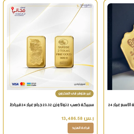
غير متوفر فى المخزون
سبيكة ذهب 10.2 جرام فراولة كتابة الاسم عيار 24
سبيكة ذهب 2 تولا وزن 23.32 جرام عيار 24 قيراط
ر.س
13,486.58
قراءة المزيد