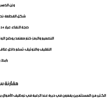
وزن الذهب
شكل القطعة:
تصم
درجة النقاء:
عيار 24 قيراط (نقاوة بنسبة 999.9 – Fine Gold)، وهي الدرجة الأنقـى عالمياً لخلوها التام من الشوائب.
التصميم والرمز:
ختم معتمد يوضح الوزن بالـ Tolas والجرام، درجة النقاء، والرقم التسلسلي الخاص بكل سبيكة لضمان أعلى 
التغليف والتوثيق:
تُسلم داخل غلاف حماية بلاستيكي فاخر وم
رابط وي
مقارنة س
الكثير من المستثمرين يقعون في حيرة عند الرغبة في توظيف الأموال بين 