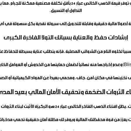
الحل الاستثماري والأذكى؛ فهي توفر قيمة الذهب الخالص عيار 4
التداول أو التسييل.
ُصولاً مالية حقيقية وقابلة للتحويل إلى سيولة نقدية بكل سهولة في أي
إرشادات حفظ والعناية بسبائك التولا الفاخرة الكبرى
ى تخزينها في مكان آمن، جاف، ومحمي بعيداً عن المواد الكيميائية أو الصد
اء الثروات الضخمة وتحقيق الأمان المالي بعيد المد
 الأثبت لبناء الثروات وتحقيق الاستقرار المالي المستدام على المدى الطويل.