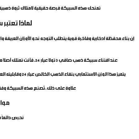
تمنحك هذه السبيكة فرصة حقيقية لامتلاك ثروة ذهبية ح
لماذا تعتبر سبيكة ذهب صافي 
عند اقتناء
سبيكة ذهب صافي 3 تولا عيار 24
، فأنت تمتلك أصلاً مالياً فخماً ومستداماً
يتميز هذا الوزن الاستثماري بنقاء الذهب الخالص عيار 24 وقابليته العالية للبيع والشراء بكل سهولة وموثوقية تامة، مما يجعله الخيار الأول للأفراد الراغبين في نقل مدخراتهم الكبرى إلى أصول صلبة وعالية الأمان.
علاوة على ذلك، تُصنع هذه السبيكة وفق 
مواص
نحرص دائماً 