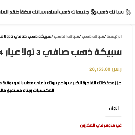
سبائك ذهب
جنيهات ذهب
أساور
سبائك فضة
أطقم الم
الرئيسية
/
سبائك ذهب
/
سبائك الذهب
/
سبيكة ذهب صافي 3 تولا عيار 24 قيراط
سبيكة ذهب صافي 3 تولا عيار 24 قيراط
ر.س
20,153.00
عزز محفظتك الفاخرة الكبرى واحمِ ثروتك بأعلى معايير الموثوقية 
المكتسبات وبناء مستقبل مالي آ
الوزن
غير متوفر في المخزون