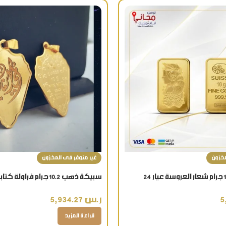
مخزون
غير متوفر فى المخزون
سبيكة ذهب 10 جرام شعار العروسة عيار 24
هبي فاخر
قيراط
ر.س
5,934.27
قراءة المزيد