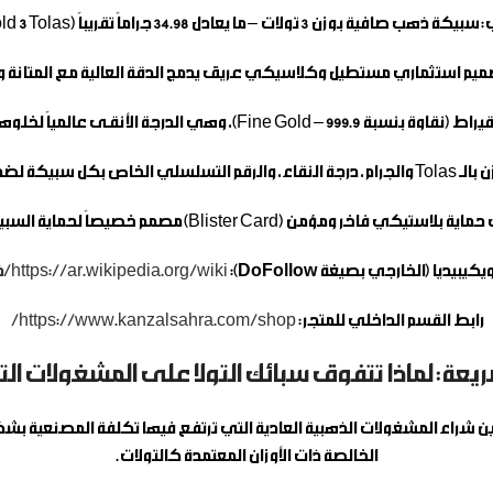
:
سبيكة ذهب صافية بوزن 3 تولات – ما يعادل 34.98 جراماً تقريباً (Fine Gold 3 Tolas).
يم استثماري مستطيل وكلاسيكي عريق يدمج الدقة العالية مع المتانة و
مستويات الأمان والتوثيق.
ؤمن (Blister Card) مصمم خصيصاً لحماية السبيكة وتوثيق بياناتها الرسمية بدقة.
كيبيديا (الخارجي بصيغة DoFollow):
https://ar.wikipedia.org/wiki/ذهب
رابط القسم الداخلي للمتجر:
https://www.kanzalsahra.com/shop/
ريعة: لماذا تتفوق سبائك التولا على المشغولات الت
شراء المشغولات الذهبية العادية التي ترتفع فيها تكلفة المصنعية بشكل كبي
الخالصة ذات الأوزان المعتمدة كالتولات.