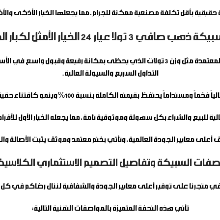
قيقية بأقل تكلفة مصنعية ممكنة للجرام، مما يجعلها الخيار الأذكى والأك
3 تولا عيار 24 الخيار الأمثل لكبار المستثمرين؟
إن بناء محفظة ادخارية وفاخرة قوية يتطلب التوجه نحو الأوزان العريقة والمعتمدة مثل وزن 3 ت
التداول السريع والسيولة العالية.
 يحتفظ بقيمته الكاملة بنسبة 100% وينمو كاقتناء حقيقي ومضمون في مواجهة الأزمات الاقتصادية وتغيرات الأسعار.
أعلى معايير الجودة العالمية، وتأتي بختم معتمد وموثق يثبت الأصالة وا
فات السبيكة وتفاصيل التصميم الاستثماري الكلاس
في متجرنا على توفير أعلى معايير الجودة والشفافية لننال رضاكم في كل 
تأتي هذه التحفة المتميزة بالمواصفات التقنية التالية: