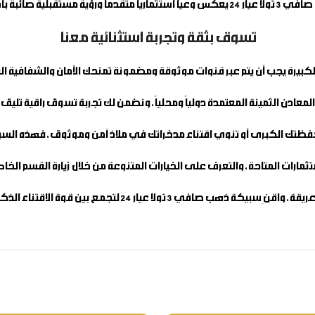
ولا عيار 24
يعكس وعياً استثمارياً متقدماً ورؤية مستقبلية صائبة ب
تسوق بثقة وتجربة استثنائية معنا
 الكبيرة يجب أن يتم عبر قنوات موثوقة ومضمونة تمنحك الأمان والشفافية 
معادن الثمينة المعتمدة دولياً ومحلياً، ونضمن لك تجربة تسوق راقية تليق 
ظتك الكبرى أو تنوي اقتناء مدخراتك في ملاذ آمن وموثوق، فهذه السبيكة
تثمارات المتاحة، والتعرف على الخيارات المتنوعة من خلال زيارة القسم ال
ريقة، واقنِ
سبيكة ذهب صافي 3 تولا عيار 24
لتجمع بين قوة الاقتناء الذ