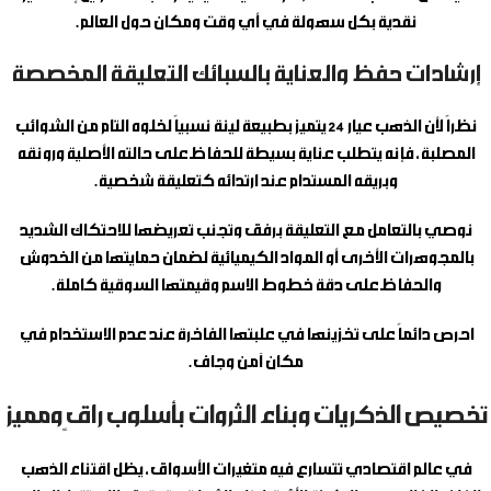
نقدية بكل سهولة في أي وقت ومكان حول العالم.
إرشادات حفظ والعناية بالسبائك التعليقة المخصصة
نظراً لأن الذهب عيار 24 يتميز بطبيعة لينة نسبياً لخلوه التام من الشوائب
المصلبة، فإنه يتطلب عناية بسيطة للحفاظ على حالته الأصلية ورونقه
وبريقه المستدام عند ارتدائه كتعليقة شخصية.
نوصي بالتعامل مع التعليقة برفق وتجنب تعريضها للاحتكاك الشديد
بالمجوهرات الأخرى أو المواد الكيميائية لضمان حمايتها من الخدوش
والحفاظ على دقة خطوط الاسم وقيمتها السوقية كاملة.
احرص دائماً على تخزينها في علبتها الفاخرة عند عدم الاستخدام في
مكان آمن وجاف.
تخصيص الذكريات وبناء الثروات بأسلوب راقٍ ومميز
في عالم اقتصادي تتسارع فيه متغيرات الأسواق، يظل اقتناء الذهب