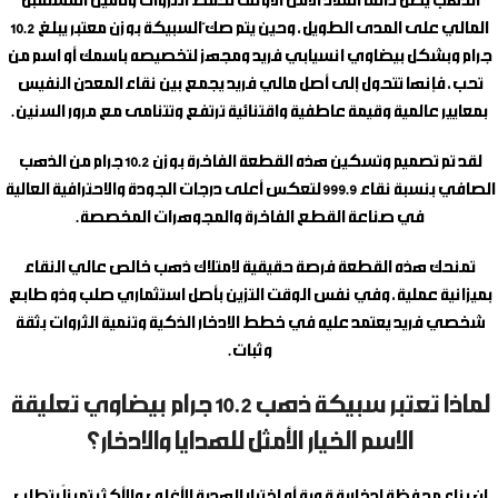
الذهب يظل دائماً الملاذ الآمن الأوثق لحفظ الثروات وتأمين المستقبل
المالي على المدى الطويل، وحين يتم صكّ السبيكة بوزن معتبر يبلغ 10.2
جرام وبشكل بيضاوي انسيابي فريد ومجهز لتخصيصه باسمك أو اسم من
تحب، فإنها تتحول إلى أصل مالي فريد يجمع بين نقاء المعدن النفيس
بمعايير عالمية وقيمة عاطفية واقتنائية ترتفع وتتنامى مع مرور السنين.
لقد تم تصميم وتسكين هذه القطعة الفاخرة بوزن 10.2 جرام من الذهب
الصافي بنسبة نقاء 999.9 لتعكس أعلى درجات الجودة والاحترافية العالية
في صناعة القطع الفاخرة والمجوهرات المخصصة.
تمنحك هذه القطعة فرصة حقيقية لامتلاك ذهب خالص عالي النقاء
بميزانية عملية، وفي نفس الوقت التزين بأصل استثماري صلب وذو طابع
شخصي فريد يعتمد عليه في خطط الادخار الذكية وتنمية الثروات بثقة
وثبات.
لماذا تعتبر سبيكة ذهب 10.2 جرام بيضاوي تعليقة
الاسم الخيار الأمثل للهدايا والادخار؟
إن بناء محفظة ادخارية قوية أو اختيار الهدية الأغلى والأكثر تميزاً يتطلب