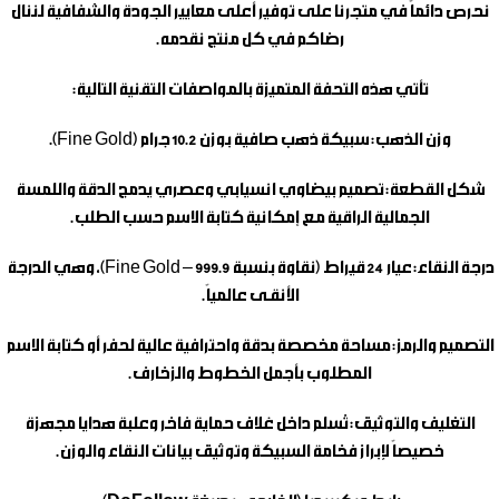
نحرص دائماً في متجرنا على توفير أعلى معايير الجودة والشفافية لننال
رضاكم في كل منتج نقدمه.
تأتي هذه التحفة المتميزة بالمواصفات التقنية التالية:
وزن الذهب:
سبيكة ذهب صافية بوزن 10.2 جرام (Fine Gold).
شكل القطعة:
تصميم بيضاوي انسيابي وعصري يدمج الدقة واللمسة
الجمالية الراقية مع إمكانية كتابة الاسم حسب الطلب.
درجة النقاء:
عيار 24 قيراط (نقاوة بنسبة 999.9 – Fine Gold)، وهي الدرجة
الأنقـى عالمياً.
التصميم والرمز:
مساحة مخصصة بدقة واحترافية عالية لحفر أو كتابة الاسم
المطلوب بأجمل الخطوط والزخارف.
التغليف والتوثيق:
تُسلم داخل غلاف حماية فاخر وعلبة هدايا مجهزة
خصيصاً لإبراز فخامة السبيكة وتوثيق بيانات النقاء والوزن.