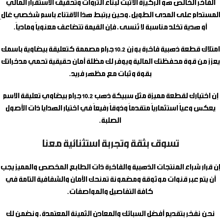
الفاخر الخالص هو الركيزة الأثبت لبناء الثروات وتحقيق الاستقرار المالي
المستدام على المدى الطويل، وحين يرتبط هذا الاقتناء باسم شخصي غالٍ
أو هدية تخلد مناسبة لا تُنسى، فإن القيمة تتضاعف معنوياً ومادياً.
امتلاك قطعة ذهبية فاخرة بوزن 10.2 جرام مصممة كتعليقة بيضاوية باسمك
يعزز من قوة محفظتك المالية ويوفر لك مظلة أمان حقيقية تحمي مدخراتك
بقوة وثبات مع مظهر فريد.
إن اختيارك لقطعة مميزة مثل
سبيكة ذهب 10.2 جرام بيضاوي تعليقة الاسم
يعكس وعياً استثمارياً متقدماً وذوقاً رفيعاً في اختيار الهدايا ذات الأصول
الصلبة.
تسوق بثقة وتجربة استثنائية معنا
إن قرار شراء المنتجات الذهبية والفاخرة ذات الطابع المخصص والمميز يجب
أن يتم عبر قنوات موثوقة ومضمونة تمنحك الأمان والشفافية التامة في
كافة التفاصيل والمواصفات.
نحن نفخر بتقديم أفضل السبائك والمعادن الثمينة المعتمدة، ونضمن لك