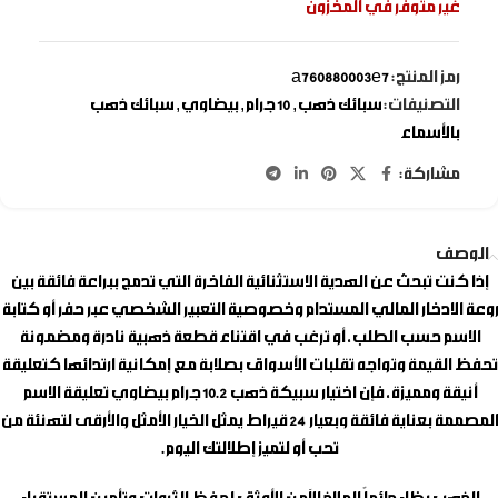
غير متوفر في المخزون
رمز المنتج:
a760880003e7
التصنيفات:
سبائك ذهب
,
10 جرام
,
بيضاوي
,
سبائك ذهب
بالأسماء
مشاركة:
الوصف
إذا كنت تبحث عن الهدية الاستثنائية الفاخرة التي تدمج ببراعة فائقة بين
روعة الادخار المالي المستدام وخصوصية التعبير الشخصي عبر حفر أو كتابة
الاسم حسب الطلب، أو ترغب في اقتناء قطعة ذهبية نادرة ومضمونة
تحفظ القيمة وتواجه تقلبات الأسواق بصلابة مع إمكانية ارتدائها كتعليقة
أنيقة ومميزة، فإن اختيار
سبيكة ذهب 10.2 جرام بيضاوي تعليقة الاسم
المصممة بعناية فائقة وبعيار 24 قيراط يمثل الخيار الأمثل والأرقى لتهنئة من
تحب أو لتميز إطلالتك اليوم.