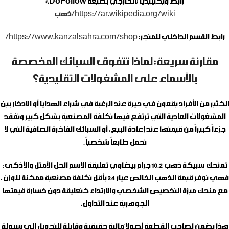
رابط ويكيبيديا (الخارجي بصيغة DoFollow):
https://ar.wikipedia.org/wiki/ذهب
رابط القسم الداخلي للمتجر:
https://www.kanzalsahra.com/shop/
مقارنة سريعة: لماذا تتفوق السبائك المخصصة
بالأسماء على المشغولات التقليدية؟
الكثير من الأفراد يقعون في حيرة عند الرغبة في شراء الهدايا أو الادخار بين
المشغولات العادية التي ترتفع فيها تكلفة المصنعية بشكل كبير وتفقد
جزءاً كبيراً من قيمتها عند إعادة البيع، أو السبائك الفاخرة الصافية التي لا
تحمل طابعاً شخصياً.
تمنحك
سبيكة ذهب 10.2 جرام بيضاوي تعليقة الاسم
الحل الأمثل والأذكى؛
فهي توفر قيمة الذهب الخالص عيار 24 بأقل تكلفة مصنعية ممكنة للوزن،
مع منحك ميزة التخصيص الشخصي والارتداء كتعليقة دون خسارة قيمتها
الجوهرية عند التداول.
هذا يضمن لصاحب القطعة أُصولاً مالية حقيقية وقابلة للتحويل إلى سيولة