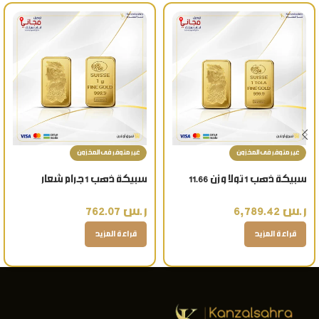
غير متوفر فى المخزون
غير متوفر فى المخزون
سبيكة ذهب 1 تولا وزن 11.66
سبيكة ذهب 1 جرام شعار
جرام عيار 24 قيراط
العروسة عيار 24 قيراط
ر.س
6,789.42
ر.س
762.07
قراءة المزيد
قراءة المزيد