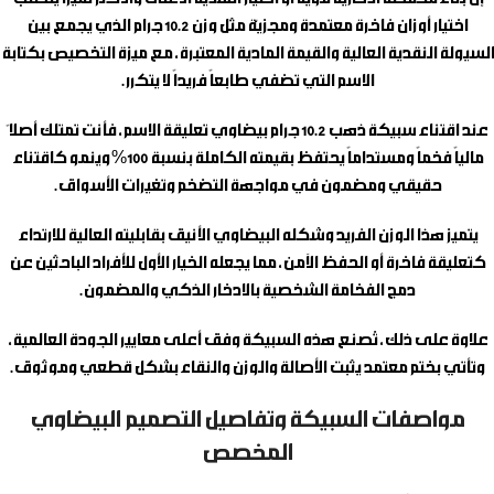
اختيار أوزان فاخرة معتمدة ومجزيّة مثل وزن 10.2 جرام الذي يجمع بين
السيولة النقدية العالية والقيمة المادية المعتبرة، مع ميزة التخصيص بكتابة
الاسم التي تضفي طابعاً فريداً لا يتكرر.
عند اقتناء
سبيكة ذهب 10.2 جرام بيضاوي تعليقة الاسم
، فأنت تمتلك أصلاً
مالياً فخماً ومستداماً يحتفظ بقيمته الكاملة بنسبة 100% وينمو كاقتناء
حقيقي ومضمون في مواجهة التضخم وتغيرات الأسواق.
يتميز هذا الوزن الفريد وشكله البيضاوي الأنيق بقابليته العالية للارتداء
كتعليقة فاخرة أو الحفظ الآمن، مما يجعله الخيار الأول للأفراد الباحثين عن
دمج الفخامة الشخصية بالادخار الذكي والمضمون.
علاوة على ذلك، تُصنع هذه السبيكة وفق أعلى معايير الجودة العالمية،
وتأتي بختم معتمد يثبت الأصالة والوزن والنقاء بشكل قطعي وموثوق.
مواصفات السبيكة وتفاصيل التصميم البيضاوي
المخصص