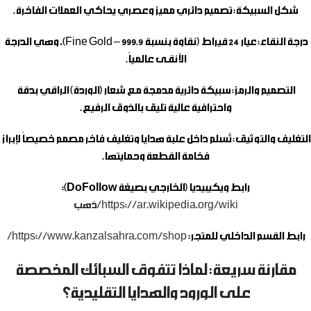
شكل السبيكة:
تصميم دائري مميز وعصري يحاكي العملات الفاخرة.
درجة النقاء:
عيار 24 قيراط (نقاوة بنسبة 999.9 – Fine Gold)، وهي الدرجة
الأنقـى عالمياً.
التصميم والرمز:
سبيكة دائرية مدمجة مع شعار (الوردة) الراقي بدقة
واحترافية عالية تليق بالذوق الرفيع.
التغليف والتوثيق:
تُسلم داخل علبة هدايا وتغليف فاخر مصمم خصيصاً لإبراز
فخامة القطعة وحمايتها.
رابط ويكيبيديا (الخارجي بصيغة DoFollow):
https://ar.wikipedia.org/wiki/ذهب
رابط القسم الداخلي للمتجر:
https://www.kanzalsahra.com/shop/
مقارنة سريعة: لماذا تتفوق السبائك المخصصة
على الورود والهدايا التقليدية؟