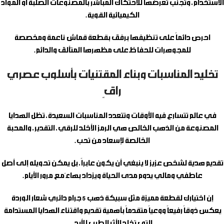
الاستخدام، وتجنب تعرضها للاحتكاك المباشر بالمصنوعات الصلبة أو المواد
الكيميائية القوية.
احرص دائماً على تنظيفها برفق بقطعة قماش ناعمة ومخصصة
للمجوهرات للحفاظ على مظهرها المتألق والدائم.
تخليد المناسبات وبناء المقتنيات بأسلوب عصري
راقٍ
في عالم تتسارع فيه الأوقات وتتعدد المناسبات السعيدة، تظل الهدايا
المصنوعة من الذهب الخالص هي الرمز الأخلد للرقي، التقدير، والمحبة
الخالصة لإسعاد من تحب.
تقديم هدية لشخص عزيز لا ينبغي أن يكون عابراً، بل يمكن تحويله إلى أصل
عاطفي ومالي يدوم مدى الحياة ويزداد بهاءً مع مرور الأيام.
إن اختيارك لقطعة مميزة مثل
سبيكة ذهب 5 جرام دائري شعار الوردة
يعكس ذوقاً رفيعاً ووعياً متقدماً بأهمية تقديم واقتناء الهدايا المستدامة
التي تخلد الأثر الطيب للأبد.