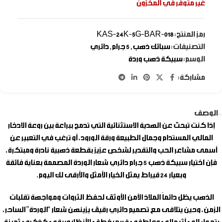
غير متوفر في المخزون
رمز المنتج:
KAS-24K-5G-BAR-018
التصنيفات:
سبائك ذهب
,
5 جرام
,
دائري
الوسم:
سبيكة ذهب وردة
مشاركة:
الوصف
إذا كنت تبحث عن الهدية الاستثنائية التي تدمج ببراعة بين روعة الادخار
المالي المستدام وجمال الطبيعة ورقة الورود، أو ترغب في التعبير عن
أسمى مشاعر الحب والتقدير لشخص عزيز بقطعة ذهبية نادرة ومبتكرة،
فإن اختيار
سبيكة ذهب 5 جرام دائري شعار الوردة
المصممة بعناية فائقة
وبعيار 24 قيراط يمثل الخيار الأمثل والأرقى لك اليوم.
الذهب يظل دائماً الملاذ الآمن الأوثق لحفظ الثروات ومواجهة تقلبات
الزمن، وحين يتلاقى مع تصميم دائري رقيق يزينهن شعار “الوردة” الساحر،