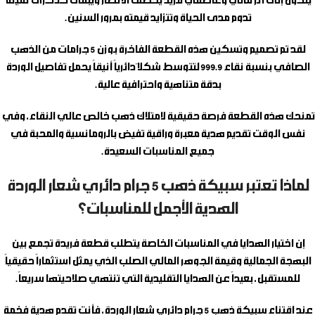
يتحول إلى أثر مالي وعاطفي فريد يخطف الأنظار ويبقى كذكرى ثمينة
تدوم مدى الحياة وتتزايد قيمته بمرور السنين.
لقد تم تصميم وتسكين هذه القطعة الفاخرة بوزن 5 جرامات من الذهب
الصافي بنسبة نقاء 999.9 لتتوسط شكلاً دائرياً أنيقاً يحمل تفاصيل الوردة
بدقة متناهية واحترافية عالية.
تمنحك هذه القطعة فرصة حقيقية لامتلاك ذهب خالص عالي النقاء، وفي
نفس الوقت تقديم هدية معبرة وراقية تفيض بالرومانسية والمحبة في
جميع المناسبات السعيدة.
لماذا تعتبر سبيكة ذهب 5 جرام دائري شعار الوردة
الهدية الأجمل للمناسبات؟
إن اختيار الهدايا في المناسبات الخاصة يتطلب قطعة فريدة تجمع بين
البهجة الجمالية وقيمة الجوهر المالي الصلب الذي يمثل استثماراً حقيقياً
للمستقبل، بعيداً عن الهدايا التقليدية التي تنتهي صلاحيتها سريعاً.
عند اقتناء
سبيكة ذهب 5 جرام دائري شعار الوردة
، فأنت تقدم هدية فخمة