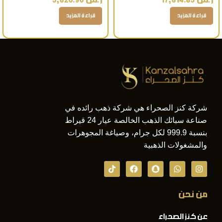
ر.س
17,814.85
ر.س
5,826.96
قراءة المزيد
قراءة المزيد
شركة كنز الصحراء هي شركة ذهب رائده في
صناعة سبائك الذهب الخالصة عيار 24 قيراط
بنسبة 999.9 لكل جرام، وصياغة المجوهرات
والمشغولات الذهبية
من نحن
عن كنز الصحراء