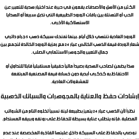
الكثير من الأهل والأصدقاء يقعون في حيرة عند اختيار هدية للتعبير عن
الحب أو التهنئة بين باقات الورود الطبيعية التي تذبل سريعاً أو الهدايا
الاستهلاكية الأخرى.
الورود العادية تنتهي خلال أيام، بينما تمنحك
سبيكة ذهب 5 جرام دائري
شعار الوردة
قيمة الذهب الخالص عيار 24 مع رمزية الورود الخالدة لتجمع بين
جمال التعبير والجوهر الاستثماري الصلب.
هذا يضمن لصاحب الهدية رصيداً مالياً حقيقياً مستقبلياً قابلاً للتداول أو
الاحتفاظ به كذكرى أبدية دون خسارة قيمة المصنعية المرتفعة
للمشغولات العادية.
إرشادات حفظ والعناية بالمجوهرات والسبائك الذهبية
نظراً لأن الذهب عيار 24 يتميز بطبيعة لينة نسبياً لخلوه التام من الشوائب
المصلبة، فإنه يتطلب عناية بسيطة للحفاظ على رونقه وبريقه المستدام.
نوصي بالحفاظ على السبيكة داخل علبتها الفاخرة المخصصة عند عدم