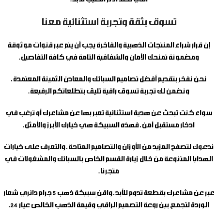
تسوق بثقة وتجربة استثنائية معنا
إن قرار شراء المنتجات الذهبية والفاخرة يجب أن يتم عبر قنوات موثوقة
ومضمونة تمنحك الأمان والشفافية التامة في كافة التفاصيل.
نحن نفخر بتقديم أفضل تصاميم السبائك والمعادن الثمينة المعتمدة،
ونضمن لك تجربة تسوق راقية تليق بتطلعاتكم الرفيعة.
سواء كنت تبحث عن هدية استثنائية تعبر بها عن مشاعرك أو ترغب في
ادخار مستقبل آمن، فهذه السبيكة هي خيارك الأبرز والأمثل.
ندعوك لتصفح المزيد من الأوزان والتصاميم المتاحة، والتعرف على خيارات
الهدايا المتنوعة من خلال زيارة القسم الخاص بالسبائك والمشغولات في
متجرنا.
عبر عن مشاعرك بقطعة تدوم للأبد، واقنِ
سبيكة ذهب 5 جرام دائري شعار
الوردة
لتجمع بين روعة التصميم الراقي وقيمة الذهب الخالص عيار 24.