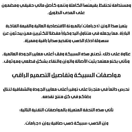
ومستدامة تحتفظ بقيمتها الكاملة وتنمو كأصل مالي حقيقي ومضمون
على المدى الطويل.
يتميز هذا الوزن (5 جرامات) بالمرونة الاقتصادية العالية والقيمة الفاخرة
البارزة، مما يجعله في متناول اليد وخياراً مفضلاً للكثيرين ممن يبحثون عن
سهولة ادخار الذهب وتقديم هدايا راقية ومميزة.
علاوة على ذلك، تُصنع هذه السبيكة وفق أعلى معايير الجودة العالمية،
وتأتي بختم معتمد يثبت الأصالة والوزن والنقاء بشكل قطعي وموثوق.
مواصفات السبيكة وتفاصيل التصميم الراقي
نحرص دائماً في متجرنا على توفير أعلى معايير الجودة والشفافية لننال
رضاكم في كل منتج نقدمه.
تأتي هذه التحفة المتميزة بالمواصفات التقنية التالية:
وزن الذهب:
سبيكة ذهب صافية بوزن 5 جرامات.