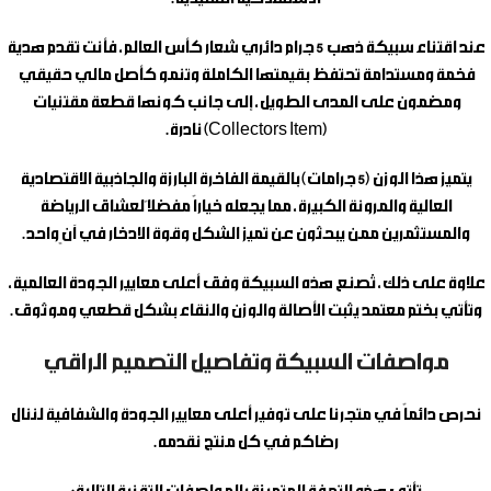
عند اقتناء
سبيكة ذهب 5 جرام دائري شعار كأس العالم
، فأنت تقدم هدية
فخمة ومستدامة تحتفظ بقيمتها الكاملة وتنمو كأصل مالي حقيقي
ومضمون على المدى الطويل، إلى جانب كونها قطعة مقتنيات
(Collectors Item) نادرة.
يتميز هذا الوزن (5 جرامات) بالقيمة الفاخرة البارزة والجاذبية الاقتصادية
العالية والمرونة الكبيرة، مما يجعله خياراً مفضلاً لعشاق الرياضة
والمستثمرين ممن يبحثون عن تميز الشكل وقوة الادخار في آنٍ واحد.
علاوة على ذلك، تُصنع هذه السبيكة وفق أعلى معايير الجودة العالمية،
وتأتي بختم معتمد يثبت الأصالة والوزن والنقاء بشكل قطعي وموثوق.
مواصفات السبيكة وتفاصيل التصميم الراقي
نحرص دائماً في متجرنا على توفير أعلى معايير الجودة والشفافية لننال
رضاكم في كل منتج نقدمه.