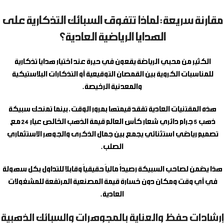
مقارنة سريعة: لماذا تتفوق السبائك التذكارية على
الهدايا الرياضية العادية؟
الكثير من محبي الرياضة يقعون في حيرة عند اختيار هدايا تذكارية
للمناسبات الكروية بين القمصان التوقيعية أو التذكارات البلاستيكية
والمعدنية الرخيصة.
هذه المقتنيات العادية تفقد قيمتها بمرور الوقت، بينما تمنحك
سبيكة
ذهب 5 جرام دائري شعار كأس العالم
قيمة الذهب الخالص عيار 24 مع
تصميم رياضي استثنائي يجمع بين جمال الذكرى والجوهر الاستثماري
الصلب.
هذا يضمن لصاحب السبيكة رصيداً مالياً حقيقياً وقابلاً للتداول بكل سهولة
في أي وقت ومكان دون خسارة قيمة المصنعية المرتفعة للمشغولات
العادية.
إرشادات حفظ والعناية بالمجوهرات والسبائك الذهبية