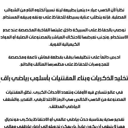
نظراً لأن الذهب عيار 24 يتميز بطبيعة لينة نسبياً لخلوه التام من الشوائب
المصلبة، فإنه يتطلب عناية بسيطة للحفاظ على رونقه وبريقه المستدام.
نوصي بالحفاظ على السبيكة داخل علبتها الفاخرة المخصصة عند عدم
الاستخدام، وتجنب تعرضها للاحتكاك المباشر بالمصنوعات الصلبة أو المواد
الكيميائية القوية.
احرص دائماً على تنظيفها برفق بقطعة قماش ناعمة ومخصصة
للمجوهرات للحفاظ على مظهرها المتألق والدائم.
تخليد الذكريات وبناء المقتنيات بأسلوب رياضي راقٍ
في عالم تتسارع فيه الأوقات وتتعدد الأحداث الكبرى، تظل المقتنيات
المصنوعة من الذهب الخالص هي الرمز الأخلد للرقي، التقدير، والشغف
الرياضي المطلق.
تقديم هدية بمناسبة حدث رياضي عالمي أو الاحتفاظ بذكرى مونديال
مميز لا ينبغي أن يكون عابراً، بل يمكن تحويله إلى أصل عاطفي ومالي