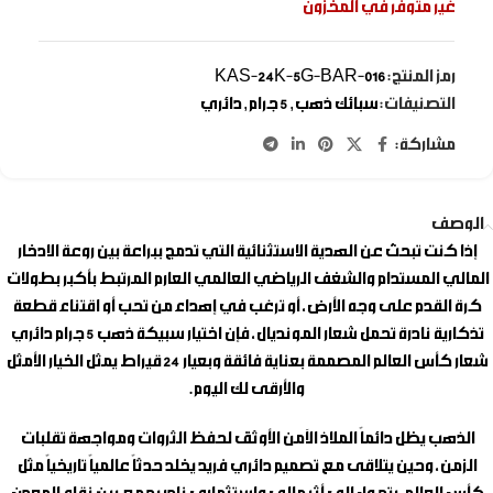
غير متوفر في المخزون
رمز المنتج:
KAS-24K-5G-BAR-016
التصنيفات:
سبائك ذهب
,
5 جرام
,
دائري
مشاركة:
الوصف
إذا كنت تبحث عن الهدية الاستثنائية التي تدمج ببراعة بين روعة الادخار
المالي المستدام والشغف الرياضي العالمي العارم المرتبط بأكبر بطولات
كرة القدم على وجه الأرض، أو ترغب في إهداء من تحب أو اقتناء قطعة
تذكارية نادرة تحمل شعار المونديال، فإن اختيار
سبيكة ذهب 5 جرام دائري
شعار كأس العالم
المصممة بعناية فائقة وبعيار 24 قيراط يمثل الخيار الأمثل
والأرقى لك اليوم.
الذهب يظل دائماً الملاذ الآمن الأوثق لحفظ الثروات ومواجهة تقلبات
الزمن، وحين يتلاقى مع تصميم دائري فريد يخلد حدثاً عالمياً تاريخياً مثل