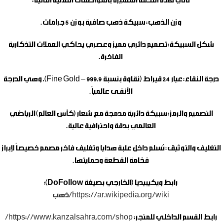
تأتي هذه التحفة المتميزة بالمواصفات التقنية التالية:
وزن الذهب:
سبيكة ذهب صافية بوزن 5 جرامات.
شكل السبيكة:
تصميم دائري مميز وعصري يحاكي العملات التذكارية
الفاخرة.
درجة النقاء:
عيار 24 قيراط (نقاوة بنسبة 999.9 – Fine Gold)، وهي الدرجة
الأنقـى عالمياً.
التصميم والرمز:
سبيكة دائرية مدمجة مع شعار (كأس العالم) الرياضي
العالمي بدقة واحترافية عالية.
التغليف والتوثيق:
تُسلم داخل علبة هدايا وتغليف فاخر مصمم خصيصاً لإبراز
فخامة القطعة وحمايتها.
رابط ويكيبيديا (الخارجي بصيغة DoFollow):
https://ar.wikipedia.org/wiki/ذهب
رابط القسم الداخلي للمتجر:
https://www.kanzalsahra.com/shop/