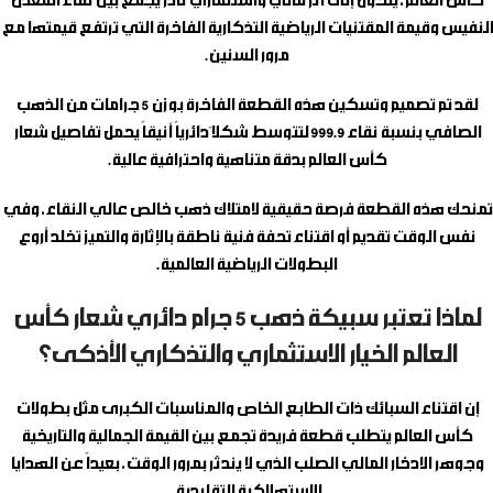
كأس العالم، يتحول إلى أثر مالي واستثماري نادر يجمع بين نقاء المعدن
النفيس وقيمة المقتنيات الرياضية التذكارية الفاخرة التي ترتفع قيمتها مع
مرور السنين.
لقد تم تصميم وتسكين هذه القطعة الفاخرة بوزن 5 جرامات من الذهب
الصافي بنسبة نقاء 999.9 لتتوسط شكلاً دائرياً أنيقاً يحمل تفاصيل شعار
كأس العالم بدقة متناهية واحترافية عالية.
تمنحك هذه القطعة فرصة حقيقية لامتلاك ذهب خالص عالي النقاء، وفي
نفس الوقت تقديم أو اقتناء تحفة فنية ناطقة بالإثارة والتميز تخلد أروع
البطولات الرياضية العالمية.
لماذا تعتبر سبيكة ذهب 5 جرام دائري شعار كأس
العالم الخيار الاستثماري والتذكاري الأذكى؟
إن اقتناء السبائك ذات الطابع الخاص والمناسبات الكبرى مثل بطولات
كأس العالم يتطلب قطعة فريدة تجمع بين القيمة الجمالية والتاريخية
وجوهر الادخار المالي الصلب الذي لا يندثر بمرور الوقت، بعيداً عن الهدايا
الاستهلاكية التقليدية.