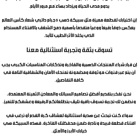
يدوم مدى الحياة ويزداد بهاءً مع مرور الأيام.
إن اختيارك لقطعة مميزة مثل
سبيكة ذهب 5 جرام دائري شعار كأس العالم
يعكس ذوقاً رفيعاً ووعياً متقدماً بأهمية دمج الشغف بالاقتناء المستدام
الذي يخلد الأثر الطيب للأبد.
تسوق بثقة وتجربة استثنائية معنا
إن قرار شراء المنتجات الذهبية والفاخرة وتذكارات المناسبات الكبرى يجب
أن يتم عبر قنوات موثوقة ومضمونة تمنحك الأمان والشفافية التامة في
كافة التفاصيل.
نحن نفخر بتقديم أفضل تصاميم السبائك والمعادن الثمينة المعتمدة،
ونضمن لك تجربة تسوق راقية تليق بتطلعاتكم الرفيعة وعشقكم للتميز.
سواء كنت تبحث عن هدية استثنائية لعشاق كرة القدم أو ترغب في
اقتناء قطعة فريدة ونادرة ضمن محفظتك الفاخرة، فهذه السبيكة هي
خيارك الأبرز والأمثل.