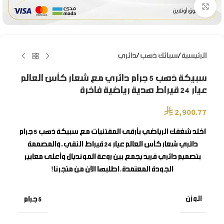
Click to enlarge
الرئيسية
/
سبائك ذهب
/
دائري
سبيكة ذهب 5 جرام دائري مع شعار كأس العالم
عيار 24 قيراط هدية رياضية فاخرة
⃁
2,900.77
اخلد شغفك الرياضي بأرقى المقتنيات مع
سبيكة ذهب 5 جرام
دائري شعار كأس العالم
عيار 24 قيراط النقي، والمصممة
بتصميم دائري فريد يجمع بين روعة المونديال وأعلى معايير
الجودة المعتمدة. اطلبها الآن من متجرنا!
الوزن
5 جرام