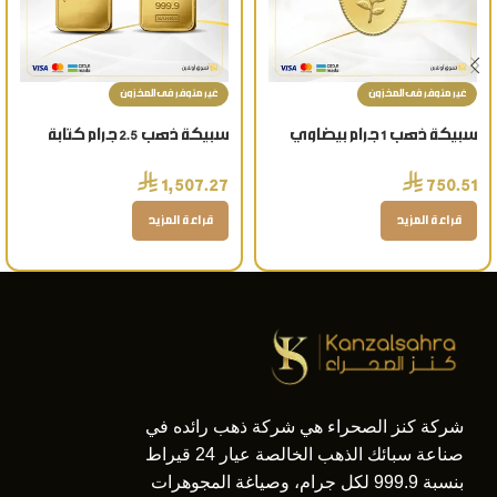
غير متوفر فى المخزون
غير متوفر فى المخزون
سبيكة ذهب 1 جرام بيضاوي
سبيكة ذهب 2.5 جرام كتابة
شعار الوردة عيار 24 قيراط
الاسم عيار 24 قيراط
⃁
⃁
1,507.27
750.51
قراءة المزيد
قراءة المزيد
شركة كنز الصحراء هي شركة ذهب رائده في
صناعة سبائك الذهب الخالصة عيار 24 قيراط
بنسبة 999.9 لكل جرام، وصياغة المجوهرات