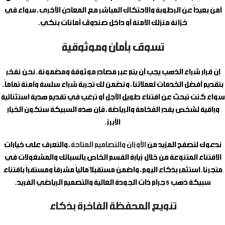
آمن بعيداً عن الرطوبة والاحتكاك المباشر مع المعادن الأخرى، سواء في
خزانة منزلك الآمنة أو داخل صندوق أمانات بنكي.
تسوق بأمان وموثوقية
إن قرار شراء الذهب يجب أن يتم عبر مصادر موثوقة ومضمونة. نحن نفخر
بتقديم أفضل الخدمات لعملائنا، ونضمن لك تجربة شراء سلسة وآمنة تماماً.
سواء كنت تبحث عن اقتناء طويل الأجل أو ترغب في تقديم هدية استثنائية
وراقية لشخص يقدر الفخامة والرياضة، فإن هذه السبيكة ستكون الخيار
الأبرز.
ندعوك لتصفح المزيد من
الأوزان والتصاميم المتاحة
، والتعرف على خيارات
الاقتناء المتنوعة من خلال زيارة القسم الخاص بالسبائك والمشغولات في
متجرنا. استثمر بذكاء اليوم، واضمن مستقبلاً مالياً مشرقاً ومستقراً باقتناء
سبيكة ذهب 5 جرام
ذات الجودة العالية والتصميم الرياضي الفريد.
تنويع المحفظة الفاخرة بذكاء