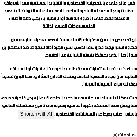
في عالم مليء بالتحديات الاقتصادية والتقلبات المستمرة في الأسواق،
يعتبر تنويع المحفظة الفاخرة القاعدة الذهبية لحماية الثروات. لا ينبغي
الاعتماد فقط على الأصول الورقية أو الرقمية؛ بل يجب دمج الأصول
الملموسة ذات القيمة الذاتية
. إن تخصيص جزء من مدخراتك لاقتناء
سبيكة ذهب 5 جرام
عيار 24 يمثل
خطوة استراتيجية مدروسة. الذهب ليس مجرد أداة للتحوط ضد التضخم، بل
هو الأصل الذي يحتفظ بقوته الشرائية عبر العقود.
سواء كنت تدير استثمارات في قطاعات أخرى كالعقارات أو الأسواق
المالية، فإن وجود الذهب المادي يمنحك التوازن المثالي. هذا الوزن تحديداً
يوفر لك ميزة “السيولة المرنة”،
حيث يمكنك تسييله بسرعة متى ما دعت الحاجة لانتهاز فرص فاخرة جديدة،
مما يجعل هذه السبيكة ركيزة أساسية ومتينة في تأمين مستقبلك المالي
بأساس صلب بعيداً عن الهشاشة الاقتصادية.
Shorten with AI
مراجعات (0)