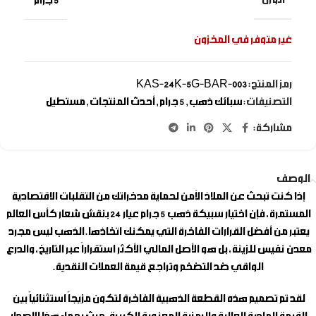
الوزن
5 جرام
غير متوفر في المخزون
رمز المنتج:
KAS-24K-5G-BAR-003
التصنيفات:
سبائك ذهب
,
5 جرام
,
أحدث المنتجات
,
مستطيل
مشاركة:
الوصف
إذا كنت تبحث عن الملاذ الآمن لحماية مدخراتك من التقلبات الاقتصادية
المستمرة، فإن اختيار
سبيكة ذهب 5 جرام
عيار 24 بنقش شعار كأس العالم
يعتبر من أفضل القرارات الفاخرة التي يمكنك اتخاذها. الذهب ليس مجرد
معدن نفيس للزينة، بل هو الأصل المالي الأكثر استقراراً عبر التاريخ، والدرع
الواقي ضد التضخم وتراجع قيمة العملات النقدية.
لقد تم تصميم هذه القطعة الذهبية الفاخرة لتكون مزيجاً استثنائياً بين