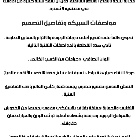
مجزية نتيجة لارتفاع الأسعار العالمية، دون أن تفقد نسبة كبيرة من أموالك
في مصنعية لا تُسترد.
مواصفات السبيكة وتفاصيل التصميم
نحرص دائماً على تقديم أعلى درجات الجودة والالتزام بالمعايير الصارمة.
تأتي هذه القطعة بالمواصفات التقنية التالية:
الوزن الصافي:
5 جرامات من الذهب الخالص.
درجة النقاء:
عيار 24 قيراط، بنسبة نقاء تبلغ 999.9 (الذهب الأنقى عالمياً).
النقش المدمج:
تصميم حصري يجسد شعار كأس العالم بأدق التفاصيل
الفنية.
التغليف والحماية:
مغلفة بغلاف بلاستيكي مقوى يحميها من الخدوش
والعوامل الجوية، ومرفقة بشهادة أصلية توثق الوزن والعيار لضمان
حقوقك.