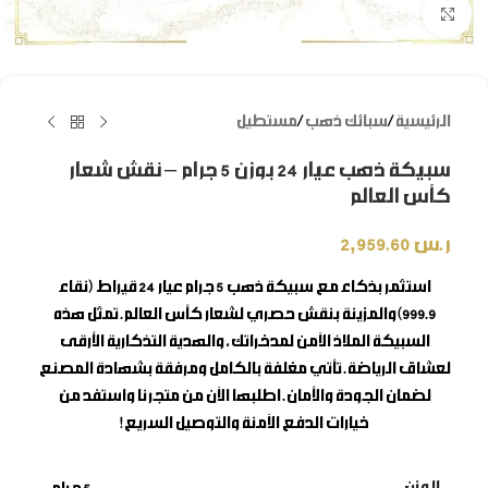
Click to enlarge
الرئيسية
/
سبائك ذهب
/
مستطيل
سبيكة ذهب عيار 24 بوزن 5 جرام – نقش شعار
كأس العالم
ر.س
2,959.60
استثمر بذكاء مع
سبيكة ذهب 5 جرام
عيار 24 قيراط (نقاء
999.9) والمزينة بنقش حصري لشعار كأس العالم. تمثل هذه
السبيكة الملاذ الآمن لمدخراتك، والهدية التذكارية الأرقى
لعشاق الرياضة. تأتي مغلفة بالكامل ومرفقة بشهادة المصنع
لضمان الجودة والأمان. اطلبها الآن من متجرنا واستفد من
خيارات الدفع الآمنة والتوصيل السريع!