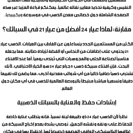
للمهتمين بالتعمق في الجوانب الكيميائية والتاريخية لهذا المعدن
النفيس وكيفية تحديد معايير نقائه عالمياً، يمكنكم قراءة المزيد عبر هذه
الصفحة الشاملة حول خصائص معدن الذهب في موسوعة
ويكيبيديا
.
مقارنة: لماذا عيار 24 أفضل من عيار 21 في السبائك؟
الكثير من المستثمرين الجدد يتساءلون عن الفارق بين العيارات. الذهب عيار
21 يحتوي على إضافات من النحاس أو الفضة لزيادة صلابته، مما يجعله
مناسباً لصناعة الحلي والمجوهرات التي تُرتدى يومياً. أما عند الاقتناء
البحت، فإن اقتناء
سبيكة ذهب 5 جرام
عيار 24 هو الخيار الاحترافي، لأنك
تشتري ذهباً صافياً خالياً من أي شوائب معدنية أخرى، مما يضمن لك تقييماً
دقيقاً وتسعيراً مباشراً مرتبطاً بالبورصة العالمية للذهب في أي مكان حول
العالم.
إرشادات حفظ والعناية بالسبائك الذهبية
نظراً لأن الذهب عيار 24 ذو طبيعة لينة نسبياً، فإنه يتطلب عناية خاصة
للحفاظ على رونقه ونقشه الجميل. نوصي بشدة بعدم إخراج السبيكة من
غلافها البلاستيكي الواقي المصمم خصيصاً لها. احتفظ بها في مكان