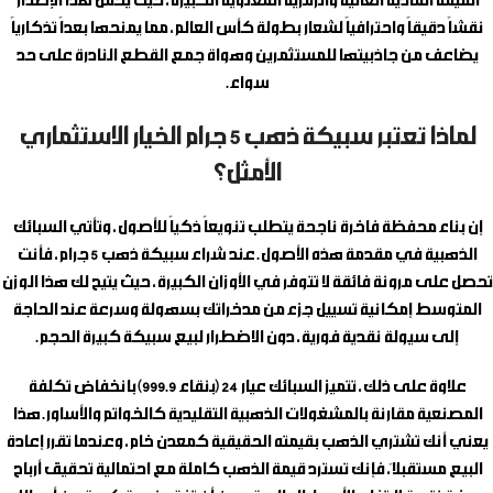
القيمة المادية العالية والرمزية المعنوية الكبيرة، حيث يحمل هذا الإصدار
نقشاً دقيقاً واحترافياً لشعار بطولة كأس العالم، مما يمنحها بعداً تذكارياً
يضاعف من جاذبيتها للمستثمرين وهواة جمع القطع النادرة على حد
سواء.
لماذا تعتبر سبيكة ذهب 5 جرام الخيار الاستثماري
الأمثل؟
إن بناء محفظة فاخرة ناجحة يتطلب تنويعاً ذكياً للأصول، وتأتي السبائك
الذهبية في مقدمة هذه الأصول. عند شراء
سبيكة ذهب 5 جرام
، فأنت
تحصل على مرونة فائقة لا تتوفر في الأوزان الكبيرة، حيث يتيح لك هذا الوزن
المتوسط إمكانية تسييل جزء من مدخراتك بسهولة وسرعة عند الحاجة
إلى سيولة نقدية فورية، دون الاضطرار لبيع سبيكة كبيرة الحجم.
علاوة على ذلك، تتميز السبائك عيار 24 (بنقاء 999.9) بانخفاض تكلفة
المصنعية مقارنة بالمشغولات الذهبية التقليدية كالخواتم والأساور. هذا
يعني أنك تشتري الذهب بقيمته الحقيقية كمعدن خام، وعندما تقرر إعادة
البيع مستقبلاً، فإنك تسترد قيمة الذهب كاملة مع احتمالية تحقيق أرباح