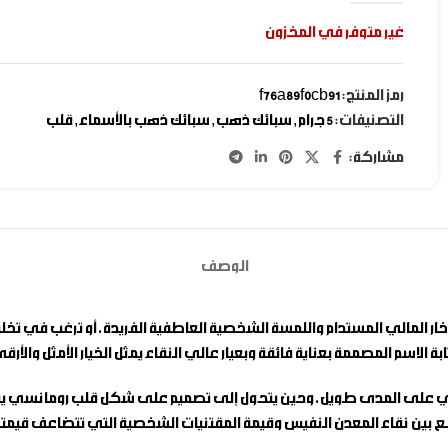
غير متوفر في المخزون
رمز المنتج:
f76a89f0cb91
التصنيفات:
5 جرام
,
سبائك ذهب
,
سبائك ذهب بالأسماء
,
قلب
مشاركة:
الوصف
الادخار المالي المستدام واللمسة الشخصية العاطفية الفريدة، أو ترغب في 
ة الاسم
المصممة بعناية فائقة وبعيار عالي النقاء يمثل الخيار الأمثل والأرق
لمالي على المدى طويل، وحين يتحول إلى تصميم على شكل قلب رومانسي يتي
ع بين نقاء المعدن النفيس وقيمة المقتنيات الشخصية التي تتضاعف قيمته