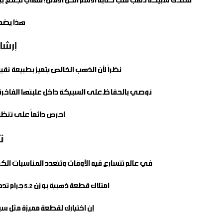
تمنحك
سبيكة ذهب قلب كتابة الاسم
الحل الأمثل؛ فهي تجمع بي
هذا يضمن 
إرشا
نظراً لأن الذهب الخالص يتميز بطبيعة نق
نوصي بالحفاظ على السبيكة داخل علبتها الفاخرة 
احرص دائماً على تن
ت
في عالم تتسارع فيه الأوقات وتتعدد المناسبات الك
امتلاك قطعة ذهبية بوزن 5.2 جرام تدمج بين روعة التصميم القلبي وميزة كتابة الأسماء يجعلها خياراً فريداً يجمع بين المشاعر الصادقة والادخار الذكي.
إن اختيارك لقطعة مميزة مثل
سبي