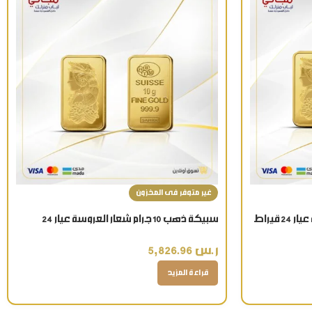
غير متوفر فى المخزون
سبيكة ذهب 10 جرام شعار العروسة عيار 24
قيراط تذكار ذهبي فاخر
ر.س
5,826.96
قراءة المزيد