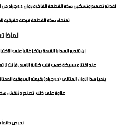
لقد تم تصميم وتسكين هذه القطعة الفاخرة بوزن 5.2 جرام من الذهب الصافي الخالص، لتتوسط شكلاً قلبياً جذاباً يعكس أعلى درجات الجودة والاحترافية العالية في تفصيل الهدايا الذهبية المخصصة.
تمنحك هذه القطعة فرصة حقيقية لامت
لماذا ت
إن تقديم الهدايا القيمة يرتكز غالباً على الاخ
عند اقتناء
سبيكة ذهب قلب كتابة الاسم
، فأنت لا 
يتميز هذا الوزن المثالي (5.2 جرام) بقيمته السوقية الممتازة ومرونته العالية، مما يجعله الخيار الأول للمناسبات السعيدة، أعياد الميلاد، حفلات الزفاف، أو التعبير عن الامتنان والتقدير لشخص عزيز.
علاوة على ذلك، تُصنع وتُنقش هذه
نحرص دائماً 