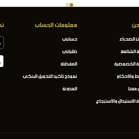
حن
معلومات الحساب
تح
ز الصحراء
حسابي
ة الشائعة
طلباتي
 الخصوصية
المفضلة
ط والاحكام
نموذج تأكيد التحويل البنكي
 معنا
المدونة
الاستبدال والاسترجاع