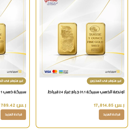
غير متوفر فى المخزون
غير متوفر فى ال
اونصة الذهب سبيكة 31.1 جرام عيار 24 قيراط
سبيكة ذهب 1 تولا وزن 11.66 جرام عيار 24 قيراط
بأفضل سعر بالسعودية هدية فاخرة
ر.س
6,789.42
ر.س
17,814.85
قراءة المزيد
قراءة المزيد