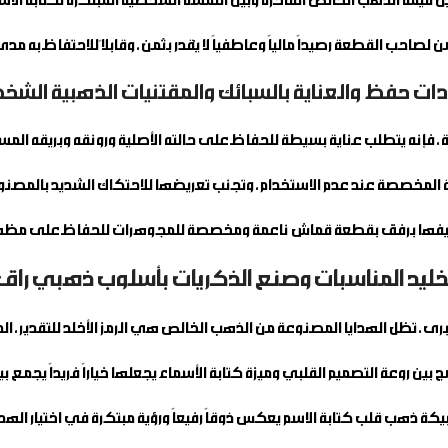
ن قيمة الذهب الخالص الفاخرة وبين اللمسة الشخصية المبتكرة لكتابة الاس
لصاحب القطعة رصيداً مالياً وعاطفياً لا يُقدر بثمن، وقابلاً للاحتفاظ به مدى
دات حفظ والعناية بالسبائك والمقتنيات الذهبية الشخ
ية، فإنه يتطلب عناية بسيطة للحفاظ على حالته الأصلية ورونقه وبريقه المس
المخصصة عند عدم الاستخدام، وتجنب تعريضها للاحتكاك الشديد بالمصنوع
ظيفها برفق بقطعة قماش ناعمة ومخصصة للمجوهرات للحفاظ على مظهرها
خليد المناسبات وصنع الذكريات بأسلوب ذهبي راقٍ
برى، تظل الهدايا المصنوعة من الذهب الخالص هي الرمز الأخلد للتقدير، 
كة ذهب قلب كتابة الاسم
يعكس ذوقاً رفيعاً ورؤية مبتكرة في اختيار الهدايا 