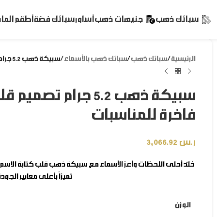
سبائك ذهب
جنيهات ذهب
أساور
سبائك فضة
أطقم الم
الرئيسية
/
سبائك ذهب
/
سبائك ذهب بالأسماء
/
سبيكة ذهب 5.2 جرام تصميم قلب مع كتابة الاسم عيار 24 هدية فاخرة للمناسبات
فاخرة للمناسبات
ر.س
3,066.92
خلّد أحلى اللحظات وأعز الأسماء مع
سبيكة ذهب قلب كتابة الاسم
تميزاً بأعلى معايير الجود
الوزن