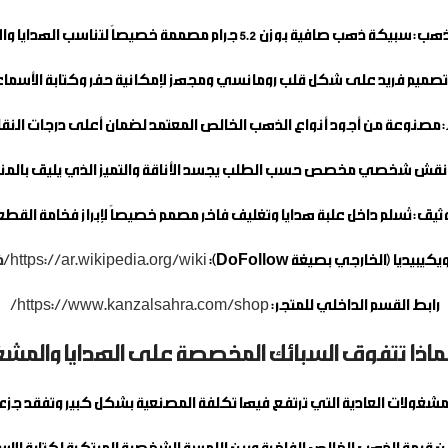
لذهب:
سبيكة ذهب صافية بوزن 5.2 جرام مصممة خصيصاً لتناسب الهدايا والادخار.
صميم فريد على شكل قلب رومانسي ومجهز لإمكانية حفر وكتابة الأسماء 
:
مصنوعة من أجود أنواع الذهب الخالص المعتمد لضمان أعلى درجات النقاء
قش شخصي مخصص حسب الطلب يجسد الأناقة والتميز الذي يليق بالمنا
وثيق:
تُسلم داخل علبة هدايا وتغليف فاخر مصمم خصيصاً لإبراز فخامة القطع
كيبيديا (الخارجي بصيغة DoFollow):
https://ar.wikipedia.org/wiki/ذهب
رابط القسم الداخلي للمتجر:
https://www.kanzalsahra.com/shop/
لماذا تتفوق السبائك المخصصة على الهدايا والمشغ
شغولات العادية التي ترتفع فيها تكلفة المصنعية بشكل كبير وتفقد جزءاً كبي