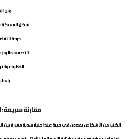
وزن ا
شكل السبيكة:
ت
درجة النقاء
التصميم والرمز:
ن
التغليف والت
رابط وي
مقارنة سريعة: 
الكثير من الأشخاص يقعون في حيرة عند اختيار هدية مميزة بين الم