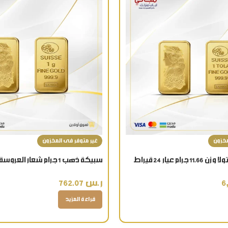
مخزون
غير متوفر فى المخزون
سبيكة ذهب 1 جرام شعار العروسة عيار 24 قيراط
ر.س
762.07
قراءة المزيد