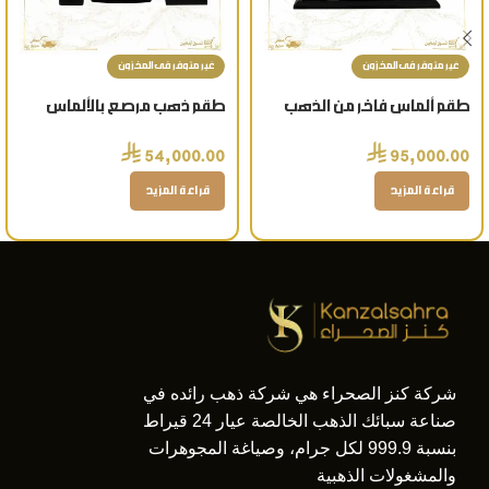
غير متوفر فى المخزون
غير متوفر فى المخزون
طقم ألماس فاخر من الذهب
طقم ذهب مرصع بالألماس
والأحجار الكريمة للمناسبات
3718-4 الأنيق للمناسبات
⃁
⃁
54,000.00
95,000.00
والأعراس الفخمة
والأعراس الفخمة
قراءة المزيد
قراءة المزيد
شركة كنز الصحراء هي شركة ذهب رائده في
صناعة سبائك الذهب الخالصة عيار 24 قيراط
بنسبة 999.9 لكل جرام، وصياغة المجوهرات
والمشغولات الذهبية