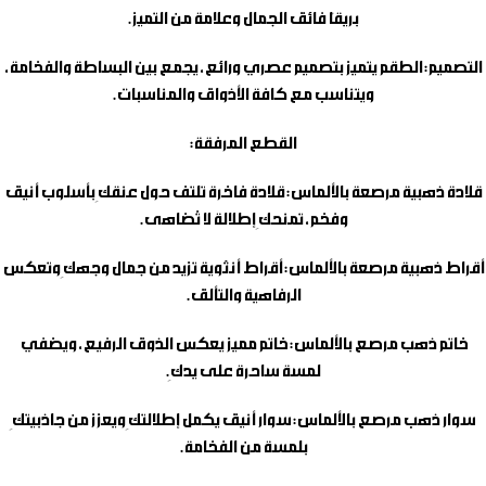
بريقًا فائق الجمال وعلامة من التميز.
التصميم:
الطقم يتميز بتصميم عصري ورائع، يجمع بين البساطة والفخامة،
ويتناسب مع كافة الأذواق والمناسبات.
القطع المرفقة:
قلادة ذهبية مرصعة بالألماس:
قلادة فاخرة تلتف حول عنقكِ بأسلوب أنيق
وفخم، تمنحكِ إطلالة لا تُضاهى.
أقراط ذهبية مرصعة بالألماس:
أقراط أنثوية تزيد من جمال وجهكِ وتعكس
الرفاهية والتألق.
خاتم ذهب مرصع بالألماس:
خاتم مميز يعكس الذوق الرفيع، ويضفي
لمسة ساحرة على يدكِ.
سوار ذهب مرصع بالألماس:
سوار أنيق يكمل إطلالتكِ ويعزز من جاذبيتكِ
بلمسة من الفخامة.