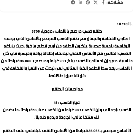
مشاركة:
الوصف
طقم ذهب مرصع بالألماس
موديل 3706
اختاري الفخامة والجمال مع طقم الذهب المرصع بلألماس الذي يجسد
الرفاهية بلمسة عصرية. يتكون الطقم من أربع قطع فاخرة، حيث يتناغم
الذهب الخالص مع الألماس النقي ليمنحكِ إطلالة براقة ومبهرّة في كل
مناسبة. مع وزن إجمالي للذهب يبلغ 90.1 غرامًا ومرصع بـ 35.065 قيراطًا من
الألماس، يعد هذا الطقم الخيار المثالي لمن تبحث عن التميز والفخامة في
كل تفاصيل إطلالتها.
مواصفات الطقم:
عيار الذهب :
18
الذهب:
إجمالي وزن الذهب 90.1 غرامًا من الذهب عيار 18 قيراطًا، ما يضمن
لكِ منتجًا عالي الجودة ويدوم طويلاً.
الألماس:
مرصع بـ 35.065 قيراطًا من الألماس النقي، ليُضفي على الطقم