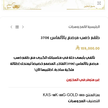
Click to enlarge
الرئيسية
/
المجوهرات
طقم ذهب مرصع بالألماس 3706
⃁
159,000.00
تألقي بأبهى حلة في مناسباتك الكبرى مع
طقم ذهب
مرصع بالألماس
(3706) الفاخر، المصمم خصيصاً ليمنحك إطلالة
ملكية ساحرة. اطلبيها الآن!
غير متوفر في المخزون
رمز المنتج:
KAS-18K-00G-GOLD-003
التصنيف:
المجوهرات