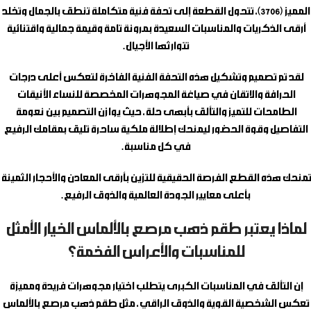
المميز (3706)، تتحول القطعة إلى تحفة فنية متكاملة تنطق بالجمال وتخلد
أرقى الذكريات والمناسبات السعيدة بمرونة تامة وقيمة جمالية واقتنائية
تتوارثها الأجيال.
لقد تم تصميم وتشكيل هذه التحفة الفنية الفاخرة لتعكس أعلى درجات
الحرافة والاتقان في صياغة المجوهرات المخصصة للنساء الأنيقات
الطامحات للتميز والتألق بأبهى حلة، حيث يوازن التصميم بين نعومة
التفاصيل وقوة الحضور ليمنحك إطلالة ملكية ساحرة تليق بمقامك الرفيع
في كل مناسبة.
تمنحك هذه القطع الفرصة الحقيقية للتزين بأرقى المعادن والأحجار الثمينة
بأعلى معايير الجودة العالمية والذوق الرفيع.
لماذا يعتبر طقم ذهب مرصع بالألماس الخيار الأمثل
للمناسبات والأعراس الفخمة؟
إن التألق في المناسبات الكبرى يتطلب اختيار مجوهرات فريدة ومميزة
تعكس الشخصية القوية والذوق الراقي، مثل
طقم ذهب مرصع بالألماس