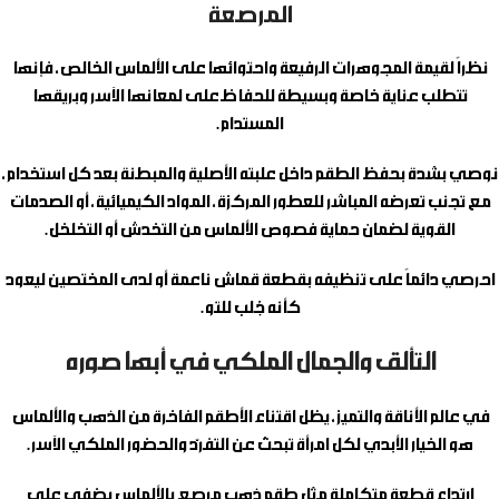
المرصعة
نظراً لقيمة المجوهرات الرفيعة واحتوائها على الألماس الخالص، فإنها
تتطلب عناية خاصة وبسيطة للحفاظ على لمعانها الآسر وبريقها
المستدام.
نوصي بشدة بحفظ الطقم داخل علبته الأصلية والمبطنة بعد كل استخدام،
مع تجنب تعرضه المباشر للعطور المركزة، المواد الكيميائية، أو الصدمات
القوية لضمان حماية فصوص الألماس من التخدش أو التخلخل.
احرصي دائماً على تنظيفه بقطعة قماش ناعمة أو لدى المختصين ليعود
كأنه جُلب للتو.
التألق والجمال الملكي في أبها صوره
في عالم الأناقة والتميز، يظل اقتناء الأطقم الفاخرة من الذهب والألماس
هو الخيار الأبدي لكل امرأة تبحث عن التفرّد والحضور الملكي الآسر.
ارتداء قطعة متكاملة مثل
طقم ذهب مرصع بالألماس
يضفي على