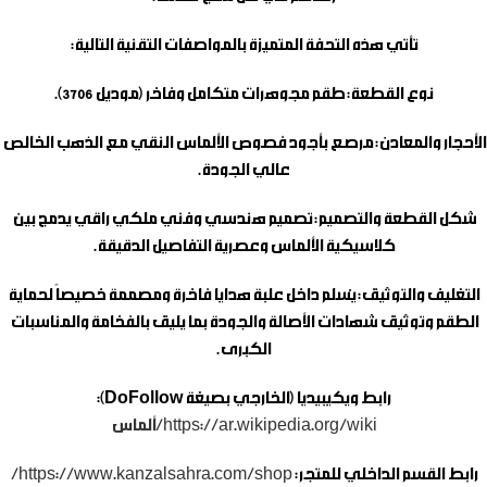
تأتي هذه التحفة المتميزة بالمواصفات التقنية التالية:
نوع القطعة:
طقم مجوهرات متكامل وفاخر (موديل 3706).
الأحجار والمعادن:
مرصع بأجود فصوص الألماس النقي مع الذهب الخالص
عالي الجودة.
شكل القطعة والتصميم:
تصميم هندسي وفني ملكي راقي يدمج بين
كلاسيكية الألماس وعصرية التفاصيل الدقيقة.
التغليف والتوثيق:
يُسلم داخل علبة هدايا فاخرة ومصممة خصيصاً لحماية
الطقم وتوثيق شهادات الأصالة والجودة بما يليق بالفخامة والمناسبات
الكبرى.
رابط ويكيبيديا (الخارجي بصيغة DoFollow):
https://ar.wikipedia.org/wiki/ألماس
رابط القسم الداخلي للمتجر:
https://www.kanzalsahra.com/shop/