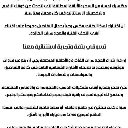
مظهرك لمسة من السحر والأناقة المطلقة التي تتحدث عن ذوقك الرفيع
وشخصيتك الاستثنائية في كل محفل ومناسبة.
إن اختيارك لهذا الطقم يعكس وعياً بجمال التفاصيل وحرصاً على اقتناء
أرقى التحف الفنية والمجوهرات الخالدة.
تسوقي بثقة وتجربة استثنائية معنا
إن قرار شراء المجوهرات الفاخرة والأطقم المرصعة يجب أن يتم عبر قنوات
موثوقة ومضمونة تمنحك الأمان والشفافية التامة في كافة التفاصيل
والمواصفات وشهادات الجودة.
نحن نفخر بتقديم أرقى تشكيلات الذهب والمجوهرات والألماس المعتمدة،
ونضمن لك تجربة تسوق راقية تليق بحجم تطلعاتكم وذوقكم الرفيع.
سواء كنت تبحثين عن طقم لزفافك، أو هدية فاخرة لشخص غالي، فهذا
الطقم (موديل 3706) هو خيارك الأبرز والأمثل.
ندعوك لتصفح المزيد من التشكيلات الفاخرة المتاحة، والتعرف على