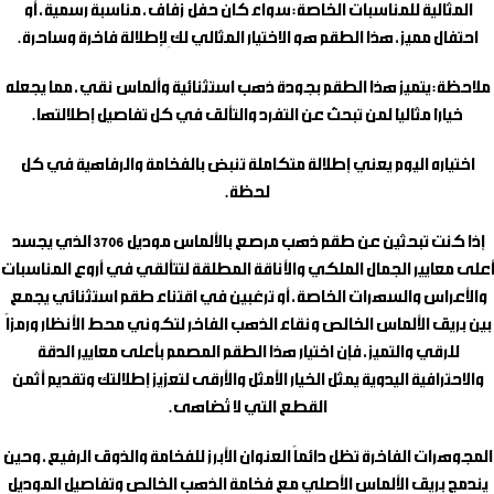
المثالية للمناسبات الخاصة:
سواء كان حفل زفاف، مناسبة رسمية، أو
احتفال مميز، هذا الطقم هو الاختيار المثالي لكِ لإطلالة فاخرة وساحرة.
ملاحظة:
يتميز هذا الطقم بجودة ذهب استثنائية وألماس نقي، مما يجعله
خيارًا مثاليًا لمن تبحث عن التفرد والتألق في كل تفاصيل إطلالتها.
اختياره اليوم
يعني إطلالة متكاملة تنبض بالفخامة والرفاهية في كل
لحظة.
إذا كنت تبحثين عن
طقم ذهب مرصع بالألماس
موديل 3706 الذي يجسد
أعلى معايير الجمال الملكي والأناقة المطلقة لتتألقي في أروع المناسبات
والأعراس والسهرات الخاصة، أو ترغبين في اقتناء طقم استثنائي يجمع
بين بريق الألماس الخالص ونقاء الذهب الفاخر لتكوني محط الأنظار ورمزاً
للرقي والتميز، فإن اختيار هذا الطقم المصمم بأعلى معايير الدقة
والاحترافية اليدوية يمثل الخيار الأمثل والأرقى لتعزيز إطلالتك وتقديم أثمن
القطع التي لا تُضاهى.
المجوهرات الفاخرة تظل دائماً العنوان الأبرز للفخامة والذوق الرفيع، وحين
يندمج بريق الألماس الأصلي مع فخامة الذهب الخالص وتفاصيل الموديل