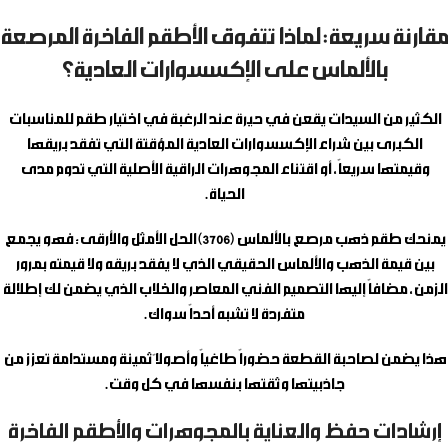
مقارنة سريعة: لماذا تتفوق الأطقم الفاخرة المرصعة
بالألماس على الإكسسوارات العادية؟
الكثير من السيدات يقعن في حيرة عند الرغبة في اختيار طقم للمناسبات
الكبرى بين شراء الإكسسوارات العادية المؤقتة التي تفقد بريقها
وقيمتها سريعاً، أو اقتناء المجوهرات الراقية الأصلية التي تدوم مدى
الحياة.
يمنحك
طقم ذهب مرصع بالألماس
(3706) الحل الأمثل والأرقى؛ فهو يجمع
بين قيمة الذهب والألماس الحقيقي الذي لا يفقد بريقه ولا قيمته بمرور
الزمن، مضافاً إليها التصميم الفني المعاصر والخلاب الذي يضمن لك إطلالة
متفردة لا تشبه أحداً سواك.
هذا يضمن لصاحبة القطعة حضوراً طاغياً وأصولاً ثمينة ومستدامة تعزز من
جاذبيتها وثقتها بنفسها في كل وقت.
إرشادات حفظ والعناية بالمجوهرات والأطقم الفاخرة