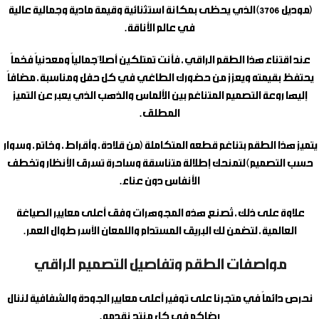
(موديل 3706) الذي يحظى بمكانة استثنائية وقيمة مادية وجمالية عالية
في عالم الأناقة.
عند اقتناء هذا الطقم الراقي، فأنت تمتلكين أصلاً جمالياً ومعدنياً فخماً
يحتفظ بقيمته ويعزز من حضورك الطاغي في كل حفل ومناسبة، مضافاً
إليها روعة التصميم المتناغم بين الألماس والذهب الذي يعبر عن التميز
المطلق.
يتميز هذا الطقم بتناغم قطعه المتكاملة (من قلادة، وأقراط، وخاتم، وسوار
حسب التصميم) لتمنحك إطلالة متناسقة وساحرة تسرق الأنظار وتخطف
الأنفاس دون عناء.
علاوة على ذلك، تُصنع هذه المجوهرات وفق أعلى معايير الصياغة
العالمية، لتضمن لك البريق المستدام واللمعان الآسر طوال العمر.
مواصفات الطقم وتفاصيل التصميم الراقي
نحرص دائماً في متجرنا على توفير أعلى معايير الجودة والشفافية لننال
رضاكم في كل منتج نقدمه.