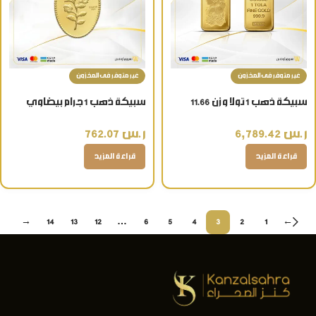
غير متوفر فى المخزون
غير متوفر فى المخزون
سبيكة ذهب 1 تولا وزن 11.66
سبيكة ذهب 1 جرام بيضاوي
جرام عيار 24 قيراط
شعار الوردة عيار 24 قيراط
ر.س
6,789.42
ر.س
762.07
قراءة المزيد
قراءة المزيد
→
14
13
12
…
6
5
4
3
2
1
←