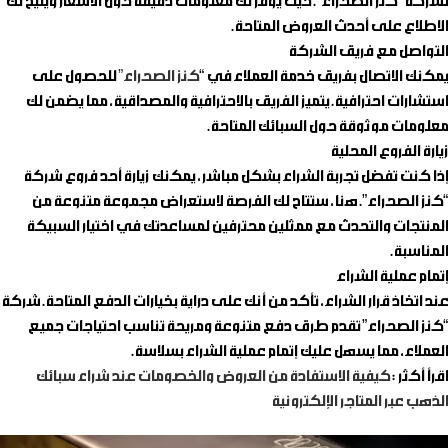
لشركة “كنز الصحراء”. حيث يوفر لك معلومات دقيقة حول الأسعار ويتيح لك
الاطلاع على أحدث العروض المتاحة.
التواصل مع فريق الشركة
يمكنك الاتصال بفريق خدمة العملاء في “
كنز الصحراء”
للحصول على
استشارات احترافية. يتميز الفريق بالاحترافية والمصداقية، مما يضمن لك
معلومات موثوقة حول السبائك المتاحة.
زيارة الفروع المحلية
إذا كنت تفضل تجربة الشراء بشكل مباشر، يمكنك زيارة أحد فروع شركة
“كنز الصحراء”. هنا، ستتاح لك الفرصة لاستعراض مجموعة متنوعة من
المنتجات والتحدث مع ممثلين محترفين لمساعدتك في اختيار السبيكة
المناسبة.
إتمام عملية الشراء
عند اتخاذ قرار الشراء، تأكد من أنك على دراية بخيارات الدفع المتاحة. شركة
“كنز الصحراء” تقدم طرق دفع متنوعة ومريحة تناسب احتياجات جميع
العملاء، مما يسهل عليك إتمام عملية الشراء بسلاسة.
اقرأ أكثر :
كيفية الاستفادة من العروض والخصومات عند شراء سبائك
الذهب عبر المتاجر الإلكترونية