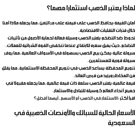
لماذا يعتبر الذهب استثمارًا مهمًا؟
أمان القيمة
: يحافظ الذهب على قيمته على مر الزمن، مما يجعله ملاذًا آمنًا
خلال فترات التقلبات الاقتصادية.
تحوط ضد التضخم
: يُعتبر الذهب وسيلة فعالة لحماية الأصول من تأثيرات
التضخم، حيث يميل سعره للارتفاع عندما تنخفض القوة الشرائية للعملات.
سيولة عالية
: يمكن بيع الذهب بسهولة في الأسواق العالمية، مما يوفر
سيولة فورية للمستثمرين.
تنويع المحفظة
: يساعد الذهب في تنويع المحفظة الاستثمارية، مما يقلل
من المخاطر ويزيد من فرص العائد.
قيمة عالمية
: يُعتبر الذهب سلعة ذات قيمة عالمية، مما يجعله مقبولاً في
جميع أنحاء العالم كوسيلة للتبادل والاستثمار.
اقرأ أكثر :
الاستثمار في الذهب أم الأسهم.. أيهما أفضل؟
الأسعار الحالية للسبائك والأونصات الذهبية في
السعودية