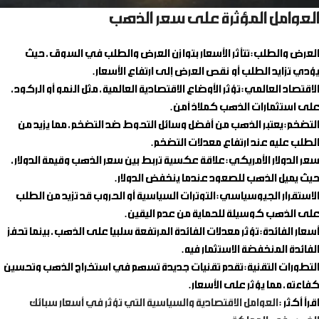
العوامل المؤثرة على سعر الذهب
العرض والطلب
: تتأثر الأسعار بتوازن العرض والطلب في السوق، حيث
يؤدي تزايد الطلب أو نقص العرض إلى ارتفاع الأسعار.
الاقتصاد العالمي
: تؤثر الأوضاع الاقتصادية العالمية، مثل النمو أو الركود،
على استثمارات الذهب كملاذ آمن.
التضخم
: يعتبر الذهب من أفضل وسائل التحوط ضد التضخم، مما يزيد من
الطلب عليه عند ارتفاع معدلات التضخم.
سعر الدولار الأمريكي
: علاقة عكسية تربط بين سعر الذهب وقيمة الدولار،
حيث يميل الذهب للصعود عندما ينخفض الدولار.
الاستقرار الجيوسياسي
: التوترات السياسية أو الحروب قد تزيد من الطلب
على الذهب كوسيلة للحماية من عدم اليقين.
أسعار الفائدة
: تؤثر معدلات الفائدة المرتفعة سلبيًا على الذهب، بينما تحفز
الفائدة المنخفضة الاستثمار فيه.
التطورات التقنية
: تقدم تقنيات جديدة تسهم في استخراج الذهب وتحسين
كفاءته، مما يؤثر على الأسعار.
اقرأ أكثر :
العوامل الاقتصادية والسياسية التي تؤثر في أسعار سبائك