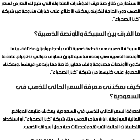
الاستثمار من خلال صناديق المؤشرات المتداولة التي تتيح لك التعرض لسعر
الذهب دون الحاجة لتخزينه. يمكنك الاطلاع على خيارات متنوعة عبر شركة
“كنز الصحراء”.
ما الفرق بين السبيكة والأونصة الذهبية؟
السبيكة الذهبية هي قطعة ذهبية تأتي بأحجام وأوزان مختلفة، بينما
الأونصة الذهبية هي وحدة قياسية للوزن تساوي حوالي 31.1 جرام. عادةً ما
تكون الأونصات مصنوعة وفق معايير خاصة مما يزيد من قيمتها، ويمكنك
الحصول على كليهما من شركة “كنز الصحراء”.
كيف يمكنني معرفة السعر الحالي للذهب في
السعودية؟
لمعرفة السعر الحالي للذهب في السعودية، يمكنك متابعة المواقع
المالية الموثوقة، زيارة متاجر الذهب مثل شركة “كنز الصحراء”، أو استخدام
التطبيقات المالية التي تقدم تحديثات حية حول أسواق الذهب.