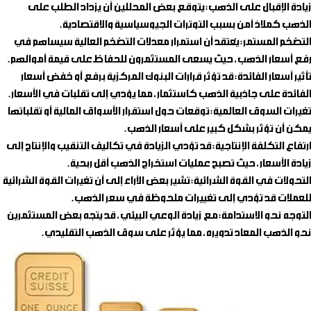
زيادة الإقبال على الذهب
: يتوقع بعض المحللين أن يزداد الطلب على
الذهب كملاذ آمن بسبب التوترات الجيوسياسية والاقتصادية.
التضخم المستمر
: يُعتقد أن استمرار معدلات التضخم العالية سيساهم في
رفع أسعار الذهب، حيث يسعى المستثمرون للحفاظ على قيمة أموالهم.
تأثير أسعار الفائدة
: قد تؤثر قرارات البنوك المركزية برفع أو خفض أسعار
الفائدة على جاذبية الذهب كاستثمار، مما يؤدي إلى تقلبات في الأسعار.
تغيرات السوق العالمية
: توقعات حول استقرار الأسواق المالية أو تقلباتها
يمكن أن تؤثر بشكل كبير على أسعار الذهب.
ارتفاع التكلفة الإنتاجية
: قد تؤدي الزيادة في تكاليف التنقيب والإنتاج إلى
زيادة الأسعار، حيث تصبح عمليات استخراج الذهب أقل ربحية.
التحولات في القوة الشرائية
: تشير بعض الآراء إلى أن تغيرات القوة الشرائية
للعملات قد تؤدي إلى تغييرات ملحوظة في سعر الذهب.
التوجه نحو الاستدامة
: مع زيادة الوعي البيئي، قد يتجه بعض المستثمرين
نحو الذهب المعاد تدويره، مما يؤثر على سوق الذهب التقليدي.