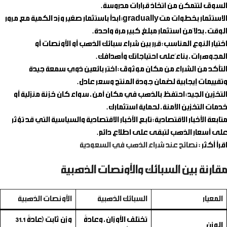
السوق لتتمكن من اتخاذ قرارات مدروسة.
الاستثمار بخطوات متgradually
: ابدأ باستثمار صغير وزد الكمية مع مرور
الوقت، بدلاً من استثمار مبلغ كبير مرة واحدة.
اختيار النوع المناسب
: قرر بين شراء سبائك الذهب أو الأونصات أو
المجوهرات، بناءً على احتياجاتك وأهدافك.
التأكد من الشراء من مكان موثوق
: اختر بائعين ذوي سمعة جيدة
وتقييمات إيجابية لضمان جودة المنتج وسعر عادل.
التخزين الجيد
: احتفظ بالذهب في مكان آمن، سواء كان خزنة منزلية أو
خدمات التخزين الآمنة، لحماية استثمارك.
متابعة الأخبار الاقتصادية
: تابع الأخبار الاقتصادية والسياسية التي قد تؤثر
على أسعار الذهب لتبقى على اطلاع دائم.
اقرأ أكثر :
نصائح عند شراء الذهب في السعودية
مقارنة بين السبائك والأونصات الذهبية
المعيار
السبائك الذهبية
الأونصات الذهبية
تختلف الأوزان، وعادةً
وزن ثابت (عادةً 31.1
الوزن