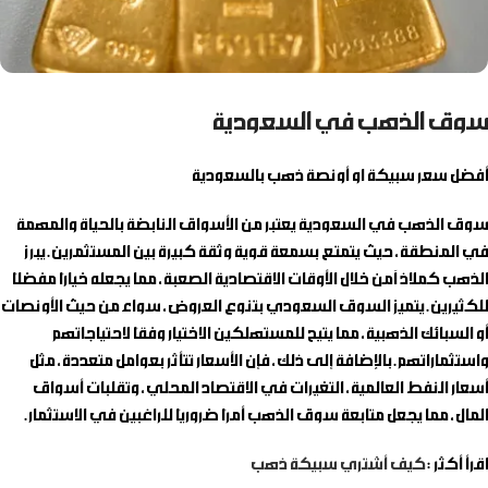
سوق الذهب في السعودية
أفضل سعر سبيكة او أونصة ذهب بالسعودية
سوق الذهب في السعودية يعتبر من الأسواق النابضة بالحياة والمهمة
في المنطقة، حيث يتمتع بسمعة قوية وثقة كبيرة بين المستثمرين. يبرز
الذهب كملاذ آمن خلال الأوقات الاقتصادية الصعبة، مما يجعله خيارًا مفضلًا
للكثيرين. يتميز السوق السعودي بتنوع العروض، سواء من حيث الأونصات
أو السبائك الذهبية، مما يتيح للمستهلكين الاختيار وفقًا لاحتياجاتهم
واستثماراتهم. بالإضافة إلى ذلك، فإن الأسعار تتأثر بعوامل متعددة، مثل
أسعار النفط العالمية، التغيرات في الاقتصاد المحلي، وتقلبات أسواق
المال، مما يجعل متابعة سوق الذهب أمرًا ضروريًا للراغبين في الاستثمار.
اقرأ أكثر :
كيف أشتري سبيكة ذهب