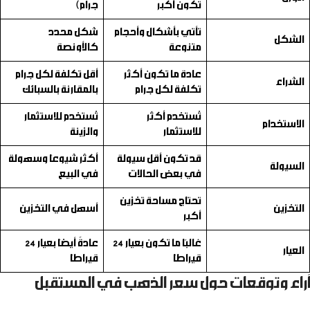
تكون أكبر
جرام)
تأتي بأشكال وأحجام
شكل محدد
الشكل
متنوعة
كالأونصة
عادة ما تكون أكثر
أقل تكلفة لكل جرام
الشراء
تكلفة لكل جرام
بالمقارنة بالسبائك
تُستخدم أكثر
تُستخدم للاستثمار
الاستخدام
للاستثمار
والزينة
قد تكون أقل سيولة
أكثر شيوعًا وسهولة
السيولة
في بعض الحالات
في البيع
تحتاج مساحة تخزين
التخزين
أسهل في التخزين
أكبر
غالبًا ما تكون بعيار 24
عادةً أيضًا بعيار 24
العيار
قيراطًا
قيراطًا
آراء وتوقعات حول سعر الذهب في المستقبل