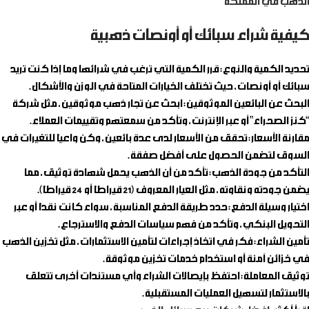
الذهب في المملكة
كيفية شراء سبائك أو أونصات ذهبية
تحديد الكمية والنوع
: قرر الكمية التي ترغب في شرائها وما إذا كنت تريد
سبائك أو أونصات، حيث تختلف الخيارات المتاحة في الوزن والأشكال.
البحث عن البائعين الموثوقين
: ابحث عن تجار ذهب موثوقين، مثل شركة
“كنز الصحراء” أو عبر الإنترنت، وتأكد من سمعتهم وتقييمات العملاء.
مقارنة الأسعار
: تحقق من الأسعار لدى عدة بائعين، وكن واعيًا للتغيرات في
السوق لتضمن الحصول على أفضل صفقة.
التأكد من جودة الذهب
: تأكد من أن الذهب يحمل شهادة توثيق، مما
يضمن جودته ونقاوته، مثل العيار المعروف (21 قيراطًا أو 24 قيراطًا).
اختيار وسيلة الدفع
: حدد طريقة الدفع المناسبة، سواء كانت نقدًا أو عبر
التحويل البنكي، وتأكد من فهم سياسات الدفع والاسترجاع.
تأمين الشراء
: فكر في اتخاذ إجراءات لتأمين الاستثمارات، مثل تخزين الذهب
في خزائن آمنة أو استخدام خدمات تخزين موثوقة.
توثيق المعاملة
: احتفظ بإيصالات الشراء وأي مستندات أخرى تتعلق
بالاستثمار لتسهيل العمليات المستقبلية.