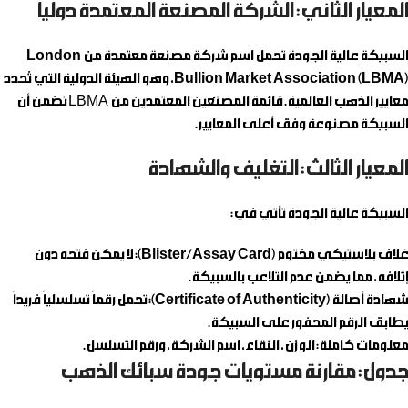
المعيار الثاني: الشركة المصنعة المعتمدة دولياً
السبيكة عالية الجودة تحمل اسم شركة مصنعة معتمدة من
London
Bullion Market Association (LBMA)
، وهو الهيئة الدولية التي تُحدد
معايير الذهب العالمية. قائمة المصنّعين المعتمدين من LBMA تضمن أن
السبيكة مصنوعة وفق أعلى المعايير.
المعيار الثالث: التغليف والشهادة
السبيكة عالية الجودة تأتي في:
غلاف بلاستيكي مختوم (Blister/Assay Card):
لا يمكن فتحه دون
إتلافه، مما يضمن عدم التلاعب بالسبيكة.
شهادة أصالة (Certificate of Authenticity):
تحمل رقماً تسلسلياً فريداً
يطابق الرقم المحفور على السبيكة.
معلومات كاملة:
الوزن، النقاء، اسم الشركة، ورقم التسلسل.
جدول: مقارنة مستويات جودة سبائك الذهب