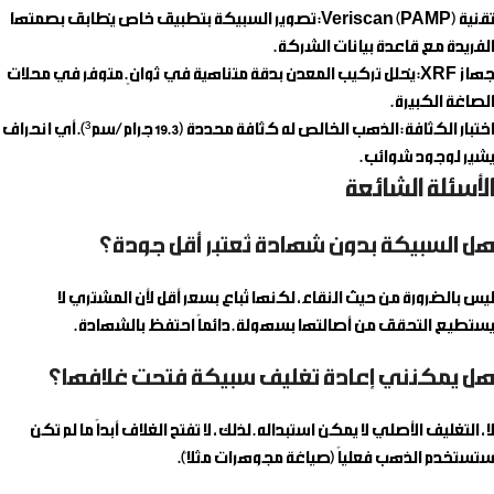
تقنية Veriscan (PAMP):
تصوير السبيكة بتطبيق خاص يُطابق بصمتها
الفريدة مع قاعدة بيانات الشركة.
جهاز XRF:
يُحلل تركيب المعدن بدقة متناهية في ثوانٍ. متوفر في محلات
الصاغة الكبيرة.
اختبار الكثافة:
الذهب الخالص له كثافة محددة (19.3 جرام/سم³). أي انحراف
يشير لوجود شوائب.
الأسئلة الشائعة
هل السبيكة بدون شهادة تُعتبر أقل جودة؟
ليس بالضرورة من حيث النقاء، لكنها تُباع بسعر أقل لأن المشتري لا
يستطيع التحقق من أصالتها بسهولة. دائماً احتفظ بالشهادة.
هل يمكنني إعادة تغليف سبيكة فتحت غلافها؟
لا، التغليف الأصلي لا يمكن استبداله. لذلك، لا تفتح الغلاف أبداً ما لم تكن
ستستخدم الذهب فعلياً (صياغة مجوهرات مثلاً).