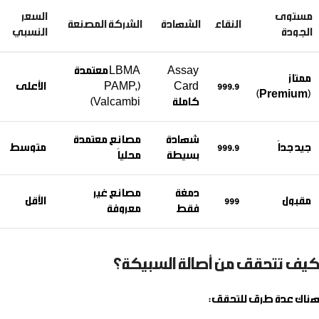
مستوى
السعر
النقاء
الشهادة
الشركة المصنعة
الجودة
النسبي
Assay
LBMA معتمدة
ممتاز
999.9
Card
(PAMP,
الأعلى
(Premium)
كاملة
Valcambi)
شهادة
مصانع معتمدة
جيد جداً
999.9
متوسط
بسيطة
محلياً
دمغة
مصانع غير
مقبول
999
الأقل
فقط
معروفة
كيف تتحقق من أصالة السبيكة؟
هناك عدة طرق للتحقق: