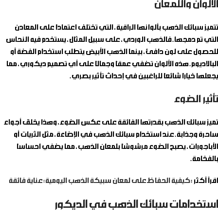
الألوان واللمعان
تتميز سبائك الذهب بألوانها الراقية، التي تختلف اعتمادًا على المعادن
التي تم دمجها. فالذهب الوردي، على سبيل المثال، يستخدم فيه النحاس
للحصول على لون دافئ، بينما الذهب الأبيض يتطلب استخدام الفضة أو
البالاديوم. هذه الألوان تضفي عمقًا وجمالًا على أي تصميم ديكوري، مما
يجعلها خيارًا شائعًا للراغبين في إحداث تأثير بصري.
تأثير الضوء
تميز سبائك الذهب بقدرتها الفائقة على عكس الضوء، وهذا يخلق أجواء
ساحرة وجذابة. عند استخدام سبائك الذهب في الإضاءة، مثل الثريات أو
الأباجورات، يصبح الضوء مرشوشًا بلمعان الذهب، مما يضفي احساسًا
بالفخامة.
اقرأ أكثر :
كيفية الحفاظ على لمعان سبيكة الذهب اليومية: عناية فائقة
استخدامات سبائك الذهب في الديكور