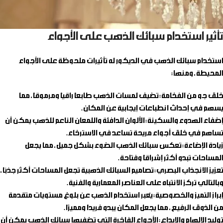
تأثير استخدام سبائك الذهب على الأجواء
استخدام سبائك الذهب في الديكور له تأثيرات ملحوظة على الأجواء
المحيطة، ومنها:
خلق جو من الفخامة
: تضيف لمسات الذهب طابعًا راقيًا ومرموقًا، مما
يسهم في إحداث انطباعات إيجابية عن المكان.
إضفاء الهدوء والسكينة
: الألوان الدافئة واللمعان الناعم للذهب يمكن أن
تساهم في خلق أجواء مريحة تساعد في الاسترخاء.
زيادة الإضاءة
: تعكس سبائك الذهب الضوء بشكل جميل، مما يجعل
المساحات تبدو أكثر إشراقًا وفتاحة.
تعزيز الانجذاب البصري
: تصاميم السبائك الذهبية تجعل المساحات أكثر جذبًا،
وبالتالي تركز الانتباه على العناصر المعمارية والفنية.
إبراز التميز والخصوصية
: يُعبر استخدام الذهب عن بلوغ مستويات متقدمة
من الذوق الرفيع، مما يجعل المكان يبدو فريدًا ومميزًا.
توليد الإلهام والإبداع
: الأجواء الفاخرة التي تضفيها سبائك الذهب يمكن أن