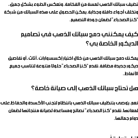
تضيف سبائك الذهب لمسة من الفخامة، وتعكس الضوء بشكل جميل،
وتخلق أجواء دافئة وجذابة. يمكن الحصول على هذه السبائك من شركة
“كنز الصحراء” لضمان جودة التصميم.
كيف يمكنني دمج سبائك الذهب في تصاميم
الديكور الخاصة بي؟
يمكنك دمج سبائك الذهب من خلال اختيار إكسسوارات، أثاث، أو تفاصيل
ديكور جديدة مضافة. تقدم “كنز الصحراء” حلولًا متنوعة لتناسب جميع
الأنماط.
هل تحتاج سبائك الذهب إلى صيانة خاصة؟
نعم، يُوصى بتنظيف سبائك الذهب بانتظام لتجنب الأكسدة والحفاظ على
لمعانها. تقدم “كنز الصحراء” نصائح ومساعدة لصيانة منتجاتها لضمان
دوام جمالها.