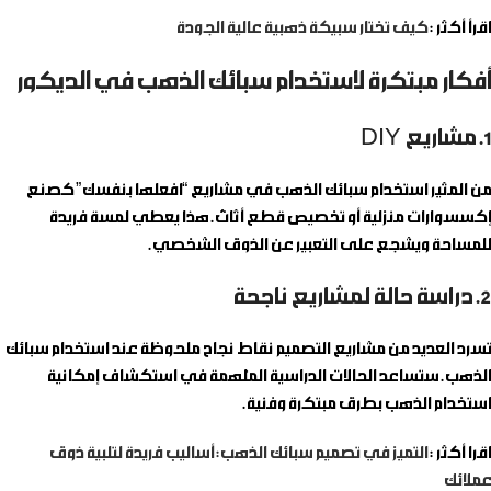
اقرأ أكثر :
كيف تختار سبيكة ذهبية عالية الجودة
أفكار مبتكرة لاستخدام سبائك الذهب في الديكور
1. مشاريع DIY
من المثير استخدام سبائك الذهب في مشاريع “افعلها بنفسك” كصنع
إكسسوارات منزلية أو تخصيص قطع أثاث. هذا يعطي لمسة فريدة
للمساحة ويشجع على التعبير عن الذوق الشخصي.
2. دراسة حالة لمشاريع ناجحة
تسرد العديد من مشاريع التصميم نقاط نجاح ملحوظة عند استخدام سبائك
الذهب. ستساعد الحالات الدراسية المُلهمة في استكشاف إمكانية
استخدام الذهب بطرق مبتكرة وفنية.
اقرا أكثر :
التميز في تصميم سبائك الذهب: أساليب فريدة لتلبية ذوق
عملائك