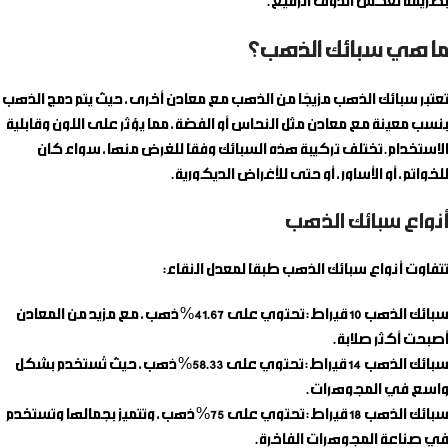
بطريقة تعكس الذوق الرفيع.
ما هي سبائك الذهب؟
تعتبر سبائك الذهب مزيجًا من الذهب مع معادن أخرى، حيث يتم دمج الذهب
بنسب معينة مع معادن مثل النحاس أو الفضة، مما يؤثر على اللون وقابلية
الاستخدام. تختلف تركيبة هذه السبائك وفقًا للغرض منها، سواء كان
للخواتم، أو الأساور، أو حتى للأغراض الديكورية.
أنواع سبائك الذهب
تتفاوت أنواع سبائك الذهب طبقًا لمعدل النقاء:
سبائك الذهب 10 قيراط
: تحتوي على 41.67% ذهب، مع مزيد من المعادن
أصبحت أكثر صلابة.
سبائك الذهب 14 قيراط
: تحتوي على 58.33% ذهب، حيث تُستخدم بشكل
واسع في المجوهرات.
سبائك الذهب 18 قيراط
: تحتوي على 75% ذهب، وتتميز بجمالها وتستخدم
في صناعة المجوهرات الفاخرة.