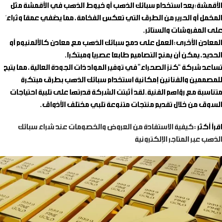
الأقمشة
: يعد استخدام سبائك الذهب أو خيوط الذهب في الأقمشة مثل
المخمل أو الحرير من الطرق التي تعكس الفخامة، مما يضفي عمقًا وثراءً
على المفروشات والستائر.
المعادن الأخرى
: العمل على دمج سبائك الذهب مع معادن كالألمنيوم أو
الحديد، يمكن أن يمنح التصاميم طابعًا عصريًا ومبتكرًا.
تساعد شركة “كنز الصحراء” في توفير المواد ذات الجودة العالية، مما يتيح
للمصممين والفنانين إمكانية استخدام سبائك الذهب بطرق مبتكرة
متناسبة مع رؤاهم الفنية. لقد أثبتت الشركة قدرتها على تلبية احتياجات
السوق من خلال تقديم منتجات متنوعة تلبي مختلف الأذواق.
اقرأ أكثر :
كيفية الاستفادة من العروض والخصومات عند شراء سبائك
الذهب عبر المتاجر الإلكترونية