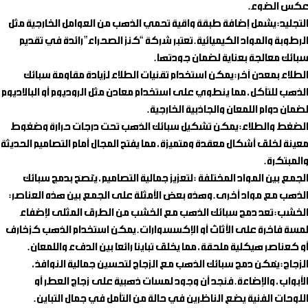
عكس الضوء.
التجليد
: يشمل إضافة طبقة واقية تحمي الذهب من العوامل الخارجية مثل
الرطوبة والمواد الكيميائية. تعتبر شركة “كنز الصحراء” رائدة في تقديم
سبائك معالجة بعناية لضمان جودتها.
الطلاء بمعدن آخر
: يمكن استخدام تقنيات الطلاء لزيادة مقاومة سبائك
الذهب للتآكل، مما ينطوي على استخدام معادن مثل الروديوم أو البالاديوم
لضمان دوام اللمعان والجاذبية الخارجية.
الضغط والطلاء
: يمكن تشكيل سبائك الذهب تحت درجات حرارة وضغوط
معينة لخلق أشكال معقدة ومتميزة، مما يفتح المجال أمام التصاميم الحديثة
والمبتكرة.
الجمع بين المواد المختلفة
: لتعزيز جمالية التصاميم، يُنصَح بدمج سبائك
الذهب مع مواد أخرى. وهذه بعض الأمثلة على الجمع بين هذه العناصر:
الخشب
: تعد دمج سبائك الذهب مع الخشب من الطرق المثلى لإضفاء
لمسة فاخرة على الأثاث أو الإكسسوارات. يمكن استخدام الذهب كزخارف
أو كعناصر هيكلية ملحقة، مما يخلق تباينًا رائعًا بين الدفء واللمعان.
الزجاج
: يُمكن دمج سبائك الذهب مع الزجاج لتحسين جمالية النوافذ،
الأبواب، والإضاءة. فنجد أن وجود لمسات ذهبية على زجاج العطر أو
اللوحات الفنية يضع الناظرين في حالة من التأمل في جمال التباين.