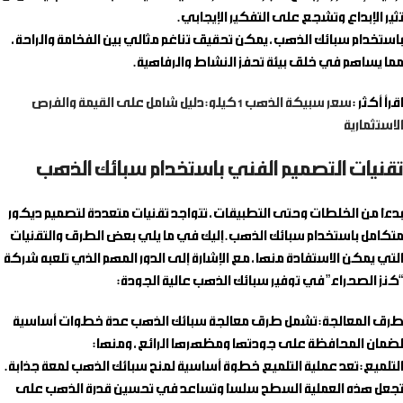
تثير الإبداع وتشجع على التفكير الإيجابي.
باستخدام سبائك الذهب، يمكن تحقيق تناغم مثالي بين الفخامة والراحة،
مما يساهم في خلق بيئة تحفز النشاط والرفاهية.
اقرأ أكثر :
سعر سبيكة الذهب 1 كيلو: دليل شامل على القيمة والفرص
الاستثمارية
تقنيات التصميم الفني باستخدام سبائك الذهب
بدءًا من الخلطات وحتى التطبيقات، تتواجد تقنيات متعددة لتصميم ديكور
متكامل باستخدام سبائك الذهب. إليك في ما يلي بعض الطرق والتقنيات
التي يمكن الاستفادة منها، مع الإشارة إلى الدور المهم الذي تلعبه شركة
“كنز الصحراء” في توفير سبائك الذهب عالية الجودة:
طرق المعالجة
: تشمل طرق معالجة سبائك الذهب عدة خطوات أساسية
لضمان المحافظة على جودتها ومظهرها الرائع، ومنها:
التلميع
: تعد عملية التلميع خطوة أساسية لمنح سبائك الذهب لمعة جذابة.
تجعل هذه العملية السطح سلسًا وتساعد في تحسين قدرة الذهب على