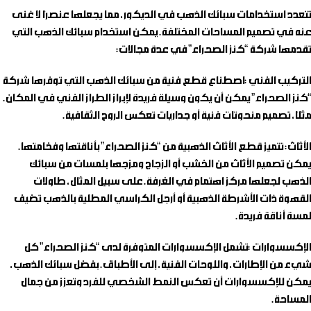
تتعدد استخدامات سبائك الذهب في الديكور، مما يجعلها عنصرًا لا غنى
عنه في تصميم المساحات المختلفة. يمكن استخدام سبائك الذهب التي
تقدمها شركة “كنز الصحراء” في عدة مجالات:
التركيب الفني
:اصطناع قطع فنية من سبائك الذهب التي توفرها شركة
“كنز الصحراء” يمكن أن يكون وسيلة فريدة لإبراز الطراز الفني في المكان.
مثلًا، تصميم منحوتات فنية أو جداريات تعكس الروح الثقافية.
الأثاث
: تتميز قطع الأثاث الذهبية من “كنز الصحراء” بأناقتها وفخامتها.
يمكن تصميم الأثاث من الخشب أو الزجاج ومزجها بلمسات من سبائك
الذهب لجعلها مركز اهتمام في الغرفة. على سبيل المثال، طاولات
القهوة ذات الأشرطة الذهبية أو أرجل الكراسي المطلية بالذهب تضيف
لمسة أناقة فريدة.
الإكسسوارات
:تشمل الإكسسوارات المتوفرة لدى “كنز الصحراء” كل
شيء من الإطارات، واللوحات الفنية، إلى الأطباق. بفضل سبائك الذهب،
يمكن للإكسسوارات أن تعكس النمط الشخصي للفرد وتعزز من جمال
المساحة.