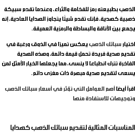
الذهب بطبيعته رمز للفخامة والثراء، وعندما تقدم
سبيكة
ذهبية
كهدية، فإنك تقدم شيئًا يتجاوز الهدايا العادية، إنه
يجمع بين الأناقة والبساطة والرمزية العميقة.
اختيار
سبائك الذهب
يعكس تميزًا في الذوق ورغبة في
تقديم هدية فريدة تحمل قيمة دائمة، وهذه الهدية
الفاخرة تترك انطباعًا لا يُنسى، مما يجعلها الخيار الأمثل لمن
يسعى لتقديم هدية مبهرة ذات مغزى دائم.
اقرأ أيضًا
أهم العوامل التي تؤثر في أسعار سبائك الذهب
وتوجيهات للاستفادة منها
المناسبات المثالية لتقديم سبائك الذهب كهدايا