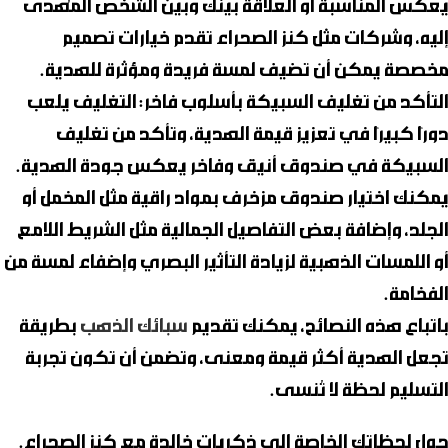
يعكس المناسبة أو العلاقة بينك وبين الشخص المُهدى
إليه، وشركات مثل
كنز الصحراء
تقدم خيارات تصميم
مخصصة يمكن أن تضيف لمسة فريدة ومؤثرة للهدية.
التأكد من تغليف السبيكة بأسلوب فاخر
: التغليف يلعب
دورًا كبيرًا في تعزيز قيمة الهدية، وتأكد من تغليف
السبيكة في صندوق أنيق وفاخر يعكس جودة الهدية.
يمكنك اختيار صندوق مزخرف بمواد راقية مثل المخمل أو
الجلد، وإضافة بعض التفاصيل الجمالية مثل الشريط اللامع
أو اللمسات الذهبية لزيادة التأثير البصري وإضفاء لمسة من
الفخامة.
باتباع هذه النصائح، يمكنك تقديم
سبائك الذهب
بطريقة
تجعل الهدية أكثر قيمة ومعنى، وتضمن أن تكون تجربة
التسليم لحظة لا تُنسى.
حول لحظاتك الخاصة إلى ذكريات خالدة مع
كنز الصحراء
.