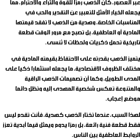
عبر العصور، كان الذهب رمزًا للقوة والثراء والاحترام، مما
يجعله الخيار الأمثل للتعبير عن التقدير والحب في
المناسبات الخاصة، وهدية من الذهب لا تفقد قيمتها
المادية أو العاطفية، بل تصبح مع مرور الوقت قطعة
تاريخية تحمل ذكريات ولحظات لا تُنسى.
يتميز الذهب بقدرته على الاحتفاظ بقيمته المادية في
مختلف الظروف الاقتصادية، ما يجعله استثمارًا ذكيًا على
المدى الطويل، وكما أن
تصميمات الذهب
الراقية
والمتنوعة تعكس شخصية المهدى إليه وتظل دائمًا
موضع إعجاب.
لهذا السبب، عندما تختار
الذهب
كهدية، فأنت تقدم ليس
فقط قطعة فنية رائعة، بل رمزًا يدوم ويمثل قيمًا أبدية تعزز
الروابط العاطفية بين الناس.