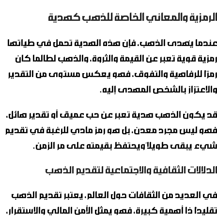
الرمزية والمعاني الخاصة للذهب كهدية
عندما يُهدى
الذهب
، فإن هذه الهدية تحمل في طياتها
رمزية قوية تعبر عن القيمة والثروة، والذهب لطالما كان
رمزًا للرفاهية والتفوق، فهو يعكس مستوى من التقدير
والاعتزاز بالشخص المهدى إليه.
قد يكون
الذهب
هدية تعبر عن حب عميق أو تقدير هائل،
فهو ليس مجرد معدن، بل هو رمز مادي للرغبة في تقديم
شيء يبقى طويلاً ويحتفظ بقيمته على مر الزمن.
الدلالات الثقافية والاجتماعية لتقديم الذهب
في العديد من الثقافات حول العالم، يعتبر تقديم الذهب
تقليدًا ذا أهمية كبيرة، فهو يمثل الأمن المالي والاستقرار،