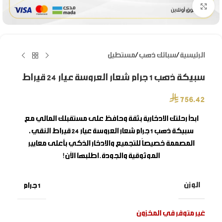
Click to enlarge
الرئيسية
/
سبائك ذهب
/
مستطيل
سبيكة ذهب 1 جرام شعار العروسة عيار 24 قيراط
⃁
756.42
ابدأ رحلتك الادخارية بثقة وحافظ على مستقبلك المالي مع
سبيكة ذهب 1 جرام شعار العروسة
عيار 24 قيراط النقي،
المصممة خصيصاً للتجميع والادخار الذكي بأعلى معايير
الموثوقية والجودة. اطلبها الآن!
الوزن
1 جرام
غير متوفر في المخزون