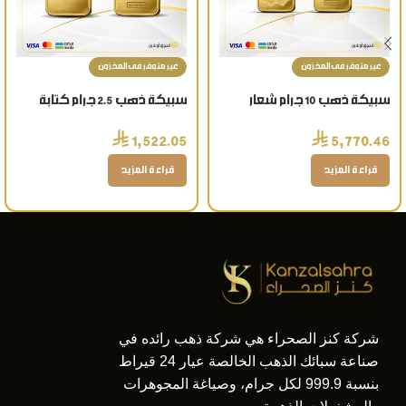
غير متوفر فى المخزون
غير متوفر فى المخزون
سبيكة ذهب 10 جرام شعار
سبيكة ذهب 2.5 جرام كتابة
العروسة عيار 24 قيراط تذكار
الاسم عيار 24 قيراط
⃁
⃁
1,522.05
5,770.46
ذهبي فاخر
قراءة المزيد
قراءة المزيد
شركة كنز الصحراء هي شركة ذهب رائده في
صناعة سبائك الذهب الخالصة عيار 24 قيراط
بنسبة 999.9 لكل جرام، وصياغة المجوهرات