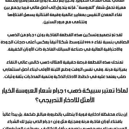
المالي على المدى الطويل، وحين يتم صكّه بوزن مصغّر ومرن وبصمة
مميزة تحمل شعار “العروسة”، فإنه يتحول إلى أصل مالي فريد يجمع بين
نقاء المعدن النفيس بمعايير عالمية وقيمة اقتنائية يسهل اقتناؤها
وتتنامى مع مرور السنين.
لقد تم تصميم وتسكين هذه القطعة الفاخرة بوزن 1 جرام من الذهب
الصافي بنسبة نقاء 999.9 لتتوسط شكلاً أنيقاً يعكس أعلى درجات الجودة
والاحترافية العالية في صناعة السبائك الفاخرة ذات الأوزان الخفيفة.
تمنحك هذه القطعة فرصة حقيقية لامتلاك ذهب خالص عالي النقاء
بميزانية مرنة، وفي نفس الوقت وضع اللبنة الأولى لبناء أصل استثماري
صلب يعتمد عليه في خطط الادخار الذكية وتنمية المدخرات بثقة وثبات.
لماذا تعتبر سبيكة ذهب 1 جرام شعار العروسة الخيار
الأمثل للادخار التدريجي؟
إن بناء محفظة ادخارية قوية لا يتطلب بالضرورة مبالغ ضخمة، بل يبدأ غالباً
باقتناء أوزان فاخرة مرنة ومجزيّة مثل وزن 1 جرام الذي يتيح لك الشراء