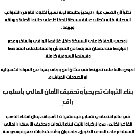
نظراً لأن الذهب عيار 24 يتميز بطبيعة لينة نسبياً لخلوه التام من الشوائب
المصلبة، فإنه يتطلب عناية بسيطة للحفاظ على حالته الأصلية ورونقه
وبريقه.
نوصي بالحفاظ على السبيكة داخل غلافها الواقي والفاخر وعدم
إخراجها منه لضمان حمايتها من الخدوش والحفاظ على اعتمادها
وقيمتها السوقية كاملة.
احرص دائماً على تخزينها في مكان آمن وجاف بعيداً عن المواد الكيميائية
أو الصدمات المباشرة.
بناء الثروات تدريجياً وتحقيق الأمان المالي بأسلوب
راقٍ
في عالم اقتصادي تتسارع فيه متغيرات الأسواق، يظل اقتناء الذهب
الفاخر الخالص هو الركيزة الأثبت لبناء الثروات وتحقيق الاستقرار المالي
المستدام على المدى الطويل، حتى وإن بدأت بخطوات صغيرة ومدروسة.