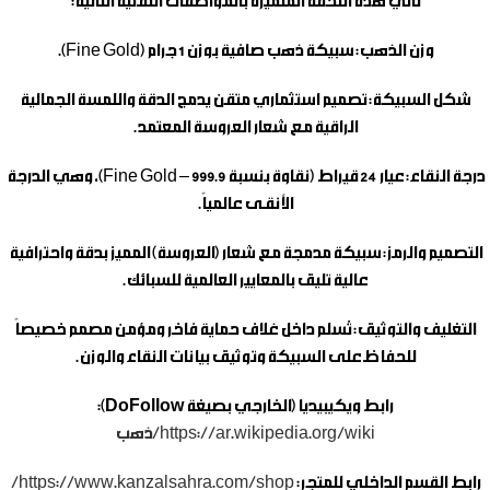
تأتي هذه التحفة المتميزة بالمواصفات التقنية التالية:
وزن الذهب:
سبيكة ذهب صافية بوزن 1 جرام (Fine Gold).
شكل السبيكة:
تصميم استثماري متقن يدمج الدقة واللمسة الجمالية
الراقية مع شعار العروسة المعتمد.
درجة النقاء:
عيار 24 قيراط (نقاوة بنسبة 999.9 – Fine Gold)، وهي الدرجة
الأنقـى عالمياً.
التصميم والرمز:
سبيكة مدمجة مع شعار (العروسة) المميز بدقة واحترافية
عالية تليق بالمعايير العالمية للسبائك.
التغليف والتوثيق:
تُسلم داخل غلاف حماية فاخر ومؤمن مصمم خصيصاً
للحفاظ على السبيكة وتوثيق بيانات النقاء والوزن.
رابط ويكيبيديا (الخارجي بصيغة DoFollow):
https://ar.wikipedia.org/wiki/ذهب
رابط القسم الداخلي للمتجر:
https://www.kanzalsahra.com/shop/