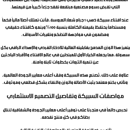
المستمر وبناء رصيد ذهبي تدريجي بأقل التكاليف، بعيداً عن المشغولات
التي تفرض رسوم مصنعية مرتفعة تفقد جزءاً كبيراً من قيمتها.
عند اقتناء
سبيكة ذهب 1 جرام شعار العروسة
، فأنت تمتلك أصلاً مالياً فخماً
ومستداماً يحتفظ بقيمته الكاملة بنسبة 100% وينمو كاقتناء حقيقي
ومضمون في مواجهة التضخم وتغيرات الأسواق.
يتميز هذا الوزن المدمج بقابليته العالية للادخار الفردي والإهداء الراقي بكل
سهولة، مما يجعله الخيار الأول للمبتدئين في عالم الاقتناء والأفراد الباحثين
عن تنمية الثروات بخطوات ثابتة وآمنة.
علاوة على ذلك، تُصنع هذه السبيكة وفق أعلى معايير الجودة العالمية،
وتأتي بختم معتمد يثبت الأصالة والوزن والنقاء بشكل قطعي وموثوق.
مواصفات السبيكة وتفاصيل التصميم الاستثماري
نحرص دائماً في متجرنا على توفير أعلى معايير الجودة والشفافية لننال
رضاكم في كل منتج نقدمه.