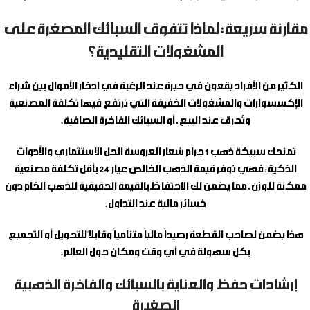
مقارنة سريعة: لماذا تتفوق السبائك المصغرة على
المشغولات التقليدية؟
الكثير من الأفراد يقعون في حيرة عند الرغبة في ادخار الأموال بين شراء
الإكسسوارات والمشغولات الخفيفة التي ترتفع فيها تكلفة المصنعية
وتُحرق عند البيع، أو السبائك الفاخرة الصافية.
تمنحك
سبيكة ذهب 1 جرام شعار العروسة
الحل الاستثماري والأدوات
الذكية؛ فهي توفر قيمة الذهب الخالص عيار 24 بأقل تكلفة مصنعية
ممكنة للوزن، مما يضمن لك الاحتفاظ بالقيمة الحقيقية للذهب الخام دون
خسائر مالية عند التداول.
هذا يضمن لصاحب القطعة رصيداً مالياً متنامياً وقابلاً للتحويل أو التجميع
بكل سهولة في أي وقت ومكان حول العالم.
إرشادات حفظ والعناية بالسبائك والفاخرة الذهبية
الصغيرة