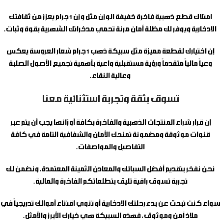
امتلاك قطع ذهبية فاخرة خفيفة الوزن مثل وزن 1 جرام يعزز من ثقافتك
الادخارية ويوفر لك مظلة أمان مرنة تحمي مدخراتك الشهرية بقوة وثبات.
إن اختيارك لقطعة مميزة مثل
سبيكة ذهب 1 جرام شعار العروسة
يعكس
وعياً مالياً متقدماً ورؤية مستقبلية واعية بأهمية تجميع الأصول الصلبة
وعالية النقاء.
تسوق بثقة وتجربة استثنائية معنا
إن قرار شراء المنتجات الذهبية والفاخرة بكافة أوزانها يجب أن يتم عبر
قنوات موثوقة ومضمونة تمنحك الأمان والشفافية التامة في كافة
التفاصيل والمواصفات.
نحن نفخر بتقديم أفضل السبائك والمعادن الثمينة المعتمدة، ونضمن لك
تجربة تسوق راقية تليق بتطلعاتكم الفاخرة والمالية.
سواء كنت تبحث عن بدء رحلتك الادخارية أو تنوي اقتناء أموالك تدريجياً في
ملاذ آمن وموثوق، فهذه السبيكة هي خيارك الأبرز والأمثل.