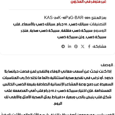
غير متوفر في المخزون
رمز المنتج:
KAS-24K-10P2G-BAR-001
التصنيفات:
سبائك ذهب
,
10 جرام
,
سبائك ذهب بالأسماء
,
قلب
الوسوم:
سبيكة ذهب مغلفة
,
سبيكة ذهب هدية
,
متجر
سبيكة ذهب
,
وزن سبيكة ذهب
مشاركة:
الوصف
إذا كنت تبحث عن أسمى معاني الوفاء والتقدير لمن قدمت حياتها بلا
حدود، أو ترغب في تقديم هدية استثنائية دائمًا ما تخلد ذكرى المناسبات
السعيدة عبر دمج روعة المشاعر الإنسانية الصادقة بقيمة الذهب الخالص
المستدامة، فإن اختيار
سبيكة ذهب 10.2 جرام قلب أمي
المصممة على
شكل قلب ينبض بالحب وبعيار 24 قيراط يمثل الهدية الأمثل والأرقى لك
اليوم.