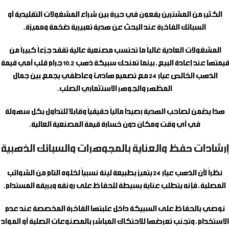
الكثير من المشترين يقعون في حيرة بين شراء المشغولات التقليدية أو
السبائك الفاخرة عند البحث عن هدية تعبيرية ضخمة ومميزة.
المشغولات العادية غالباً ما تحتسب مصنعية عالية تفقد جزءاً كبيراً من
قيمتها عند إعادة البيع، بينما تمنحك
سبيكة ذهب 10.2 جرام قلب أمي
قيمة
الذهب الخالص عيار 24 مع تصميم هادئ وعاطفي يجمع بين جمال
المظهر والجوهر الاستثماري الصلب.
هذا يضمن لصاحب الهدية رصيداً مالياً حقيقياً وقابلاً للتداول بكل سهولة
في أي وقت ومكان دون خسارة قيمة المصنعية العالية.
إرشادات حفظ والعناية بالمجوهرات والسبائك الذهبية
نظراً لأن الذهب عيار 24 يتميز بطبيعة لينة نسبياً لخلوه التام من الشوائب
المصلبة، فإنه يتطلب عناية بسيطة للحفاظ على رونقه وبريقه المستدام.
نوصي بالحفاظ على السبيكة داخل علبتها الفاخرة المخصصة عند عدم
الاستخدام، وتجنب تعرضها للاحتكاك المباشر بالمصنوعات الصلبة أو المواد