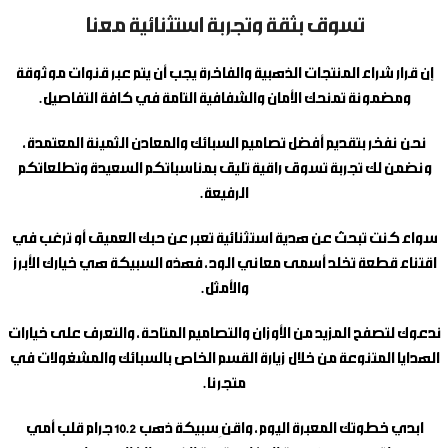
تسوق بثقة وتجربة استثنائية معنا
إن قرار شراء المنتجات الذهبية والفاخرة يجب أن يتم عبر قنوات موثوقة
ومضمونة تمنحك الأمان والشفافية التامة في كافة التفاصيل.
نحن نفخر بتقديم أفضل تصاميم السبائك والمعادن الثمينة المعتمدة،
ونضمن لك تجربة تسوق راقية تليق بمناسباتكم السعيدة وتطلعاتكم
الرفيعة.
سواء كنت تبحث عن هدية استثنائية تعبر عن حبك العميق أو ترغب في
اقتناء قطعة تخلد أسمى معاني الود، فهذه السبيكة هي خيارك الأبرز
والأمثل.
ندعوك لتصفح المزيد من الأوزان والتصاميم المتاحة، والتعرف على خيارات
الهدايا المتنوعة من خلال زيارة القسم الخاص بالسبائك والمشغولات في
متجرنا.
ابدي خطوتك المعبرة اليوم، واقنِ
سبيكة ذهب 10.2 جرام قلب أمي