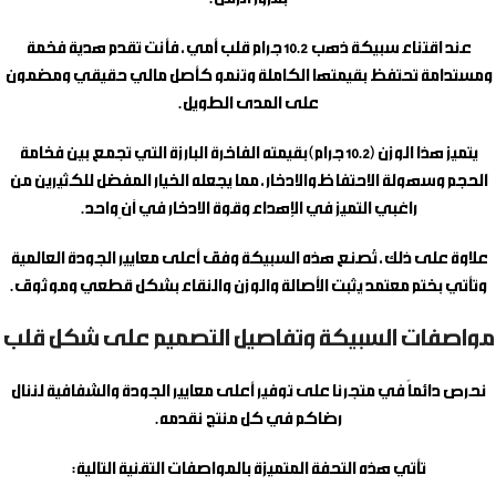
عند اقتناء
سبيكة ذهب 10.2 جرام قلب أمي
، فأنت تقدم هدية فخمة
ومستدامة تحتفظ بقيمتها الكاملة وتنمو كأصل مالي حقيقي ومضمون
على المدى الطويل.
يتميز هذا الوزن (10.2 جرام) بقيمته الفاخرة البارزة التي تجمع بين فخامة
الحجم وسهولة الاحتفاظ والادخار، مما يجعله الخيار المفضل للكثيرين من
راغبي التميز في الإهداء وقوة الادخار في آنٍ واحد.
علاوة على ذلك، تُصنع هذه السبيكة وفق أعلى معايير الجودة العالمية
وتأتي بختم معتمد يثبت الأصالة والوزن والنقاء بشكل قطعي وموثوق.
مواصفات السبيكة وتفاصيل التصميم على شكل قلب
نحرص دائماً في متجرنا على توفير أعلى معايير الجودة والشفافية لننال
رضاكم في كل منتج نقدمه.
تأتي هذه التحفة المتميزة بالمواصفات التقنية التالية: