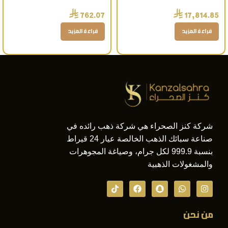
عيار 24 قيراط بأفضل سعر
العروسة عيار 24 قيراط
⃁
⃁
762.07
17,814.85
بالسعودية هدية فاخرة
قراءة المزيد
قراءة المزيد
شركة كنز الصحراء هي شركة ذهب رائده في
صناعة سبائك الذهب الخالصة عيار 24 قيراط
بنسبة 999.9 لكل جرام، وصياغة المجوهرات
والمشغولات الذهبية
من نحن