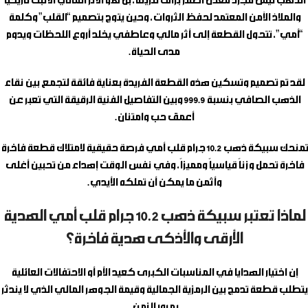
الذهب ليس مجرد معدن أصفر براق للزينة، بل هو الأثر المالي الأثبت تاريخياً
والملاذ الآمن المعتمد لحفظ الثروات، وحين يتوج بتصميم “القلب” وكلمة
“أمي”، تتحول القطعة إلى أثر مالي وعاطفي يخلد أروع اللحظات ويدوم
مدى الحياة.
لقد تم تصميم وتسكين هذه القطعة الفريدة بعناية فائقة لتجمع بين نقاء
الذهب الصافي بنسبة 999.9 وبين التفاصيل الفنية الرقيقة التي تعبر عن
أعمق حب وامتنان.
تمنحك
سبيكة ذهب 10.2 جرام قلب أمي
فرصة حقيقية لامتلاك قطعة فاخرة
فاخرة تحمل وزناً قياسياً ومميزاً، وفي نفس الوقت إهداء من تحبين أغلى
وأثمن ما يمكن أن تملكه الأيدي.
لماذا تعتبر سبيكة ذهب 10.2 جرام قلب أمي الهدية
الأرقى والأذكى هدية فاخرة؟
إن اختيار الهدايا في المناسبات الكبرى كعيد الأم أو الاحتفالات العائلية
يتطلب قطعة تدمج بين الرمزية الجمالية وقيمة الجوهر المالي الذي لا يندثر
بمرور الزمن.