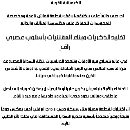
الكيميائية القوية.
احرصي دائماً على تنظيفها برفق بقطعة قماش ناعمة ومخصصة
للمجوهرات للحفاظ على مظهرها المتألق والدائم.
تخليد الذكريات وبناء المقتنيات بأسلوب عصري
راقٍ
في عالم تتسارع فيه الأوقات وتتعدد المناسبات، تظل الهدايا المصنوعة
من الذهب الخالص هي الرمز الأخلد للرقي، التقدير، والوفاء للأشخاص
الذين صنعوا فارقاً كبيراً في حياتنا.
الاحتفاء بالأم لا ينبغي أن يكون عابراً أو تقليدياً، بل يمكن تحويله إلى أصل
عاطفي ومالي يدوم مدى الحياة ويزداد بهاءً مع مرور الأيام.
إن اختيارك لقطعة مميزة مثل
سبيكة ذهب 10.2 جرام قلب أمي
يعكس ذوقاً
رفيعاً ووعياً متقدماً بأهمية تقديم الهدايا المستدامة التي تخلد الأثر الطيب
للأبد.