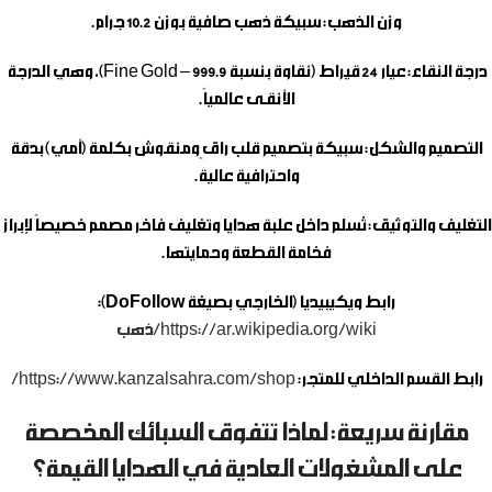
وزن الذهب:
سبيكة ذهب صافية بوزن 10.2 جرام.
درجة النقاء:
عيار 24 قيراط (نقاوة بنسبة 999.9 – Fine Gold)، وهي الدرجة
الأنقـى عالمياً.
التصميم والشكل:
سبيكة بتصميم قلب راقٍ ومنقوش بكلمة (أمي) بدقة
واحترافية عالية.
التغليف والتوثيق:
تُسلم داخل علبة هدايا وتغليف فاخر مصمم خصيصاً لإبراز
فخامة القطعة وحمايتها.
رابط ويكيبيديا (الخارجي بصيغة DoFollow):
https://ar.wikipedia.org/wiki/ذهب
رابط القسم الداخلي للمتجر:
https://www.kanzalsahra.com/shop/
مقارنة سريعة: لماذا تتفوق السبائك المخصصة
على المشغولات العادية في الهدايا القيمة؟