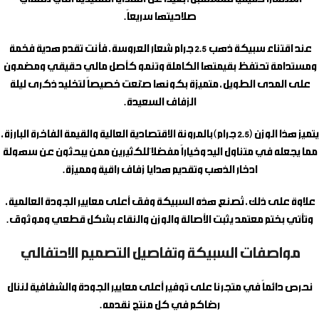
صلاحيتها سريعاً.
عند اقتناء
سبيكة ذهب 2.5 جرام شعار العروسة
، فأنت تقدم هدية فخمة
ومستدامة تحتفظ بقيمتها الكاملة وتنمو كأصل مالي حقيقي ومضمون
على المدى الطويل، متميزة بكونها صُنعت خصيصاً لتخليد ذكرى ليلة
الزفاف السعيدة.
يتميز هذا الوزن (2.5 جرام) بالمرونة الاقتصادية العالية والقيمة الفاخرة البارزة،
مما يجعله في متناول اليد وخياراً مفضلاً للكثيرين ممن يبحثون عن سهولة
ادخار الذهب وتقديم هدايا زفاف راقية ومميزة.
علاوة على ذلك، تُصنع هذه السبيكة وفق أعلى معايير الجودة العالمية،
وتأتي بختم معتمد يثبت الأصالة والوزن والنقاء بشكل قطعي وموثوق.
مواصفات السبيكة وتفاصيل التصميم الاحتفالي
نحرص دائماً في متجرنا على توفير أعلى معايير الجودة والشفافية لننال
رضاكم في كل منتج نقدمه.