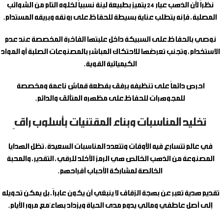
نظراً لأن الذهب عيار 24 يتميز بطبيعة لينة نسبياً لخلوه التام من الشوائب
المصلبة، فإنه يتطلب عناية بسيطة للحفاظ على رونقه وبريقه المستدام.
نوصي بالحفاظ على السبيكة داخل علبتها الفاخرة المخصصة عند عدم
الاستخدام، وتجنب تعرضها للاحتكاك المباشر بالمصنوعات الصلبة أو المواد
الكيميائية القوية.
احرص دائماً على تنظيفه برفق بقطعة قماش ناعمة ومخصصة
للمجوهرات للحفاظ على مظهره المتألق والدائم.
تخليد المناسبات وبناء المقتنيات بأسلوب راقٍ
في عالم تتسارع فيه الأوقات وتتعدد المناسبات السعيدة، تظل الهدايا
المصنوعة من الذهب الخالص هي الرمز الأخلد للرقي، التقدير، والمحبة
الخالصة لمشاركة الأحباب أفراحهم.
تقديم هدية تعبر عن بهجة الزفاف لا ينبغي أن يكون عابراً، بل يمكن تحويله
إلى أصل عاطفي ومالي يدوم مدى الحياة ويزداد بهاءً مع مرور الأيام.