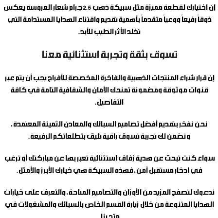
إن اختيارك لقطعة مميزة مثل
سبيكة ذهب 2.5 جرام شعار العروسة
يعكس
ذوقاً رفيعاً ووعياً متقدماً بأهمية تقديم واقتناء الهدايا المستدامة التي
تخلد الأثر الطيب للأبد.
تسوق بثقة وتجربة استثنائية معنا
إن قرار شراء المنتجات الذهبية والفاخرة المخصصة للأفراح يجب أن يتم عبر
قنوات موثوقة ومضمونة تمنحك الأمان والشفافية التامة في كافة
التفاصيل.
نحن نفخر بتقديم أفضل تصاميم السبائك والمعادن الثمينة المعتمدة،
ونضمن لك تجربة تسوق راقية تليق بتطلعاتكم الرفيعة.
سواء كنت تبحث عن هدية زفاف استثنائية تعبر بها عن مباركتك أو ترغب
في ادخار مستقبل آمن، فهذه السبيكة هي خيارك الأبرز والأمثل.
ندعوك لتصفح المزيد من الأوزان والتصاميم المتاحة، والتعرف على خيارات
الهدايا المتنوعة من خلال زيارة القسم الخاص بالسبائك والمشغولات في
متجرنا.