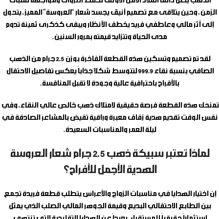
الذهب يظل دائماً الملاذ الآمن الأوثق لحفظ الثروات ومواجهة تقلبات
الزمن، وحين يتلاقى مع تصميم أنيق يجسد شعار “العروسة” المميز، يتحول
إلى أثر مالي وعاطفي فريد يخطف الأنظار ويبقى كذكرى ثمينة تدوم
مدى الحياة وتتزايد قيمته بمرور السنين.
لقد تم تصميم وتسكين هذه القطعة الفاخرة بوزن 2.5 جرام من الذهب
الصافي بنسبة نقاء 999.9 لتتوسط شكلاً جذاباً يعكس تفاصيل الاحتفال
بالأفراح باحترافية عالية وجودة لا تقبل المنافسة.
تمنحك هذه القطعة فرصة حقيقية لامتلاك ذهب خالص عالي النقاء، وفي
نفس الوقت تقديم هدية زفاف معبرة وراقية تفيض بالمشاعر الصادقة في
ليلة العمر والمناسبات السعيدة.
لماذا تعتبر سبيكة ذهب 2.5 جرام شعار العروسة
الهدية الأجمل للأفراح؟
إن اختيار الهدايا في مناسبات الزواج والأعراس يتطلب قطعة فريدة تجمع
بين الطابع الاحتفالي البديع وقيمة الجوهر المالي الصلب الذي يمثل
استثماراً حقيقياً للمستقبل، بعيداً عن الهدايا التقليدية التي تنتهي