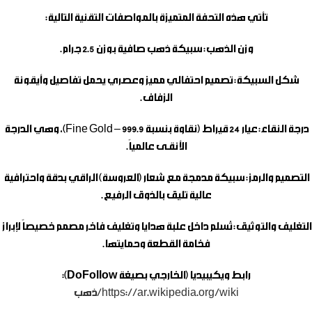
تأتي هذه التحفة المتميزة بالمواصفات التقنية التالية:
وزن الذهب:
سبيكة ذهب صافية بوزن 2.5 جرام.
شكل السبيكة:
تصميم احتفالي مميز وعصري يحمل تفاصيل وأيقونة
الزفاف.
درجة النقاء:
عيار 24 قيراط (نقاوة بنسبة 999.9 – Fine Gold)، وهي الدرجة
الأنقـى عالمياً.
التصميم والرمز:
سبيكة مدمجة مع شعار (العروسة) الراقي بدقة واحترافية
عالية تليق بالذوق الرفيع.
التغليف والتوثيق:
تُسلم داخل علبة هدايا وتغليف فاخر مصمم خصيصاً لإبراز
فخامة القطعة وحمايتها.
رابط ويكيبيديا (الخارجي بصيغة DoFollow):
https://ar.wikipedia.org/wiki/ذهب