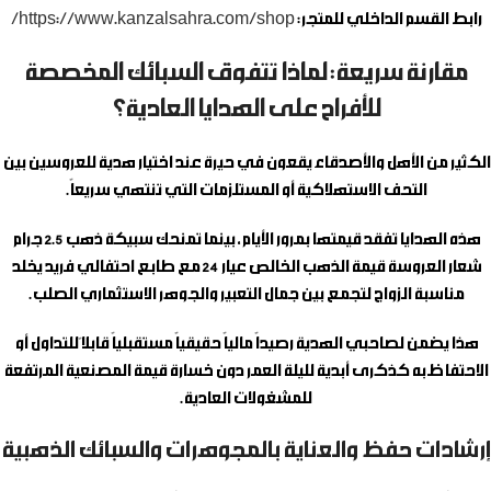
رابط القسم الداخلي للمتجر:
https://www.kanzalsahra.com/shop/
مقارنة سريعة: لماذا تتفوق السبائك المخصصة
للأفراح على الهدايا العادية؟
الكثير من الأهل والأصدقاء يقعون في حيرة عند اختيار هدية للعروسين بين
التحف الاستهلاكية أو المستلزمات التي تنتهي سريعاً.
هذه الهدايا تفقد قيمتها بمرور الأيام، بينما تمنحك
سبيكة ذهب 2.5 جرام
شعار العروسة
قيمة الذهب الخالص عيار 24 مع طابع احتفالي فريد يخلد
مناسبة الزواج لتجمع بين جمال التعبير والجوهر الاستثماري الصلب.
هذا يضمن لصاحبي الهدية رصيداً مالياً حقيقياً مستقبلياً قابلاً للتداول أو
الاحتفاظ به كذكرى أبدية لليلة العمر دون خسارة قيمة المصنعية المرتفعة
للمشغولات العادية.
إرشادات حفظ والعناية بالمجوهرات والسبائك الذهبية