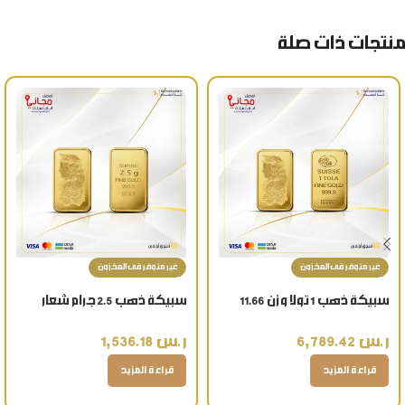
منتجات ذات صلة
غير متوفر فى المخزون
غير متوفر فى المخزون
سبيكة ذهب 1 تولا وزن 11.66
سبيكة ذهب 2.5 جرام شعار
جرام عيار 24 قيراط
العروسة عيار 24 قيراط
ر.س
6,789.42
ر.س
1,536.18
قراءة المزيد
قراءة المزيد