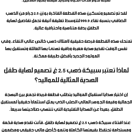
ثمينة تدوم مدى الحياة وتتزايد قيمته بمرور السنين.
لقد تم تصميم وتسكين هذه القطعة الفاخرة بوزن 2.5 جرام من الذهب
الصافي بنسبة نقاء 999.9 لتتوسط تعليقة أنيقة تحمل تفاصيل لهاية
الطفل بدقة متناهية واحترافية عالية.
تمنحك هذه القطعة فرصة حقيقية لامتلاك ذهب خالص عالي النقاء، وفي
نفس الوقت تقديم هدية معبرة وراقية تهنئ بها العائلة وتستقبل بها
المولود الجديد بأفضل طريقة ممكنة.
لماذا تعتبر سبيكة ذهب 2.5 غ تصميم لهاية طفل
الهدية المثالية للمواليد؟
إن اختيار هدايا استقبال المواليد يتطلب قطعة فريدة تجمع بين البهجة
الجمالية وقيمة الجوهر المالي الصلب الذي يمثل استثماراً حقيقياً لمستقبل
الطفل، بعيداً عن الهدايا التقليدية التي تنتهي صلاحيتها سريعاً.
عند اقتناء
سبيكة ذهب 2.5 غ تصميم لهاية طفل
، فأنت تقدم هدية فخمة
ومستدامة تحتفظ بقيمتها الكاملة وتنمو كأصل مالي حقيقي ومضمون