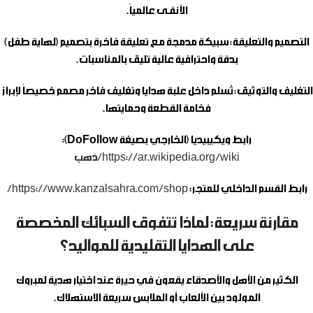
الأنقـى عالمياً.
التصميم والتعليقة:
سبيكة مدمجة مع تعليقة فاخرة بتصميم (لهاية طفل)
بدقة واحترافية عالية تليق بالمناسبات.
التغليف والتوثيق:
تُسلم داخل علبة هدايا وتغليف فاخر مصمم خصيصاً لإبراز
فخامة القطعة وحمايتها.
رابط ويكيبيديا (الخارجي بصيغة DoFollow):
https://ar.wikipedia.org/wiki/ذهب
رابط القسم الداخلي للمتجر:
https://www.kanzalsahra.com/shop/
مقارنة سريعة: لماذا تتفوق السبائك المخصصة
على الهدايا التقليدية للمواليد؟
الكثير من الأهل والأصدقاء يقعون في حيرة عند اختيار هدية لمبروك
المولود بين الألعاب أو الملابس سريعة الاستهلاك.