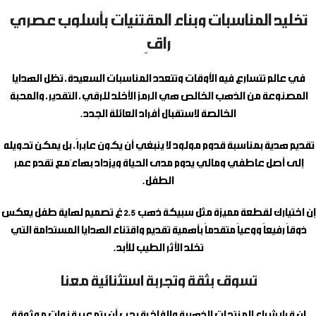
تخليد المناسبات وبناء المقتنيات بأسلوب عصري
راقٍ
في عالم تتسارع فيه الأوقات وتتعدد المناسبات السعيدة، تظل الهدايا
المصنوعة من الذهب الخالص هي الرمز الأخلد للرقي، التقدير، والمحبة
الخالصة لاستقبال أفراد العائلة الجدد.
تقديم هدية بمناسبة قدوم مولود لا ينبغي أن يكون عابراً، بل يمكن تحويله
إلى أصل عاطفي ومالي يدوم مدى الحياة ويزداد بهاءً مع تقدم عمر
الطفل.
إن اختيارك لقطعة مميزة مثل
سبيكة ذهب 2.5 غ تصميم لهاية طفل
يعكس
ذوقاً رفيعاً ووعياً متقدماً بأهمية تقديم واقتناء الهدايا المستدامة التي
تخلد الأثر الطيب للأبد.
تسوق بثقة وتجربة استثنائية معنا
إن قرار شراء المنتجات الذهبية والفاخرة يجب أن يتم عبر قنوات موثوقة