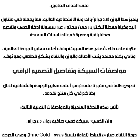
على المدى الطويل.
يتميز هذا الوزن (2.5 جرام) بالمرونة الاقتصادية العالية، مما يجعله في متناول
اليد وخياراً مفضلاً للكثيرين ممن يبحثون عن سهولة ادخار الذهب وتقديم
هدايا راقية ومعبرة في المناسبات السعيدة.
علاوة على ذلك، تُصنع هذه السبيكة وفق أعلى معايير الجودة العالمية،
وتأتي بختم معتمد يثبت الأصالة والوزن والنقاء بشكل قطعي وموثوق.
مواصفات السبيكة وتفاصيل التصميم الراقي
نحرص دائماً في متجرنا على توفير أعلى معايير الجودة والشفافية لننال
رضاكم في كل منتج نقدمه.
تأتي هذه التحفة المتميزة بالمواصفات التقنية التالية:
وزن الذهب:
سبيكة ذهب صافية بوزن 2.5 جرام.
درجة النقاء:
عيار 24 قيراط (نقاوة بنسبة 999.9 – Fine Gold)، وهي الدرجة