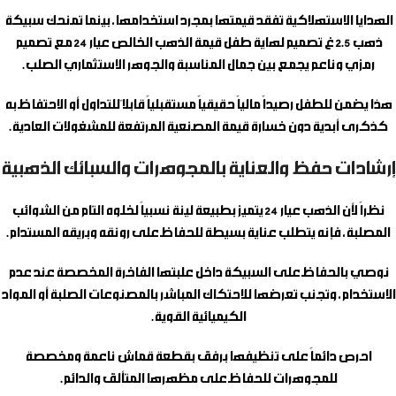
الهدايا الاستهلاكية تفقد قيمتها بمجرد استخدامها، بينما تمنحك
سبيكة
ذهب 2.5 غ تصميم لهاية طفل
قيمة الذهب الخالص عيار 24 مع تصميم
رمزي وناعم يجمع بين جمال المناسبة والجوهر الاستثماري الصلب.
هذا يضمن للطفل رصيداً مالياً حقيقياً مستقبلياً قابلاً للتداول أو الاحتفاظ به
كذكرى أبدية دون خسارة قيمة المصنعية المرتفعة للمشغولات العادية.
إرشادات حفظ والعناية بالمجوهرات والسبائك الذهبية
نظراً لأن الذهب عيار 24 يتميز بطبيعة لينة نسبياً لخلوه التام من الشوائب
المصلبة، فإنه يتطلب عناية بسيطة للحفاظ على رونقه وبريقه المستدام.
نوصي بالحفاظ على السبيكة داخل علبتها الفاخرة المخصصة عند عدم
الاستخدام، وتجنب تعرضها للاحتكاك المباشر بالمصنوعات الصلبة أو المواد
الكيميائية القوية.
احرص دائماً على تنظيفها برفق بقطعة قماش ناعمة ومخصصة
للمجوهرات للحفاظ على مظهرها المتألق والدائم.