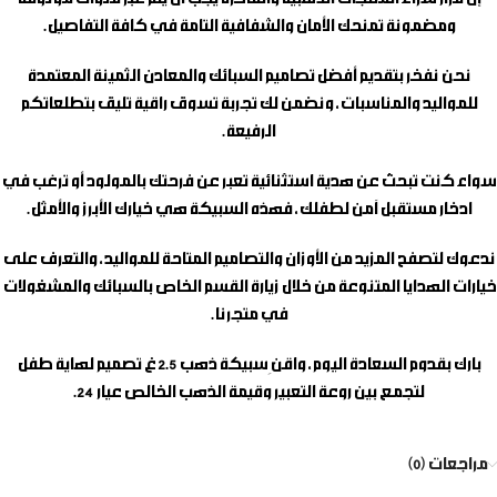
ومضمونة تمنحك الأمان والشفافية التامة في كافة التفاصيل.
نحن نفخر بتقديم أفضل تصاميم السبائك والمعادن الثمينة المعتمدة
للمواليد والمناسبات، ونضمن لك تجربة تسوق راقية تليق بتطلعاتكم
الرفيعة.
سواء كنت تبحث عن هدية استثنائية تعبر عن فرحتك بالمولود أو ترغب في
ادخار مستقبل آمن لطفلك، فهذه السبيكة هي خيارك الأبرز والأمثل.
ندعوك لتصفح المزيد من الأوزان والتصاميم المتاحة للمواليد، والتعرف على
خيارات الهدايا المتنوعة من خلال زيارة القسم الخاص بالسبائك والمشغولات
في متجرنا.
بارك بقدوم السعادة اليوم، واقنِ
سبيكة ذهب 2.5 غ تصميم لهاية طفل
لتجمع بين روعة التعبير وقيمة الذهب الخالص عيار 24.
مراجعات (0)