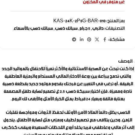
غير متوفر في المخزون
رمز المنتج:
KAS-24K-2P5G-BAR-010
التصنيفات:
دائري
,
5 جرام
,
سبائك ذهب
,
سبائك ذهب بالأسماء
مشاركة:
الوصف
إذا كنت تبحث عن الهدية الاستثنائية والأكثر تميزاً للاحتفال بالمواليد الجدد
والتي تدمج ببراعة بين روعة الادخار المالي المستدام والرمزية العاطفية
الرقيقة، أو ترغب في التعبير عن فرحتك بقدوم مولود جديد بقطعة ذهبية
نادرة ومميزة، فإن اختيار
سبيكة ذهب 2.5 غ تصميم لهاية طفل
المصممة
بعناية فائقة وبعيار 24 قيراط يمثل الخيار الأمثل والأرقى لك اليوم.
الذهب يظل دائماً الملاذ الآمن الأوثق لحفظ الثروات ومواجهة تقلبات
الزمن، وحين يتلاقى مع تصميم لطيف ورمزي مثل لهاية الأطفال، يتحول
إلى أثر مالي وعاطفي فريد يخلد أروع اللحظات السعيدة ويبقى كذكرى