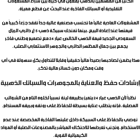
الكثير من المهتمين بالذهب يقعون في حيرة بين شراء المشغولات
التقليدية أو السبائك الفاخرة عند البحث عن قطع مميزة.
المشغولات العادية غالباً ما تحتسب مصنعية عالية جداً تفقد جزءاً كبيراً من
قيمتها عند إعادة البيع، بينما تمنحك
سبيكة ذهب 5 غ دائري الريال
السعودي الجديد
قيمة الذهب الخالص عيار 24 مع تصميم وطني فاخر
يجمع بين جمال المظهر الدائري والجوهر الاستثماري الصلب.
هذا يضمن لصاحبها رصيداً مالياً حقيقياً وقابلاً للتداول بكل سهولة في أي
وقت ومكان دون خسائر مالية تذكر.
إرشادات حفظ والعناية بالمجوهرات والسبائك الذهبية
نظراً لأن الذهب عيار 24 يتميز بطبيعة لينة نسبياً لخلوه التام من الشوائب
المصلبة، فإنه يتطلب عناية بسيطة للحفاظ على رونقه وبريقه المستدام.
نوصي بالحفاظ على السبيكة داخل علبتها الفاخرة المخصصة عند عدم
الاستخدام، وتجنب تعرضها للاحتكاك المباشر بالمصنوعات الصلبة أو المواد
الكيميائية القوية.