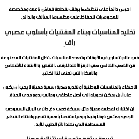
احرص دائماً على تنظيفها برفق بقطعة قماش ناعمة ومخصصة
للمجوهرات للحفاظ على مظهرها المتألق والدائم.
تخليد المناسبات وبناء المقتنيات بأسلوب عصري
راقٍ
في عالم تتسارع فيه الأوقات وتتعدد المناسبات، تظل المقتنيات المصنوعة
من الذهب الخالص هي الرمز الأخلد للرقي، التقدير، والانتماء للأشخاص
والأفكار التي تعني لنا الكثير.
الاحتفاء بالمناسبات الوطنية أو تقديم هدية رسمية مميزة لا يجب أن يكون
عابراً، بل يمكن تحويله إلى أصل عاطفي ومالي يدوم مدى الحياة.
إن اختيارك لقطعة مميزة مثل
سبيكة ذهب 5 غ دائري الريال السعودي
الجديد
يعكس ذوقاً رفيعاً ووعياً متقدماً بأهمية تقديم واقتناء القطع
المستدامة التي تخلد الأثر الطيب للأبد.