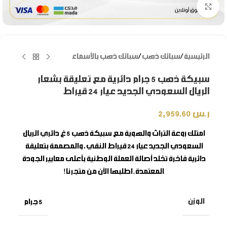
Click to enlarge
الرئيسية
/
سبائك ذهب
/
سبائك ذهب بالأسماء
سبيكة ذهب 5 جرام دائرية مع تعليقة بشعار
الريال السعودي الجديد عيار 24 قيراط
ر.س
2,959.60
امتلك روعة التراث والهوية مع
سبيكة ذهب 5 غ دائري الريال
السعودي الجديد
عيار 24 قيراط النقي، والمصممة بتعليقة
دائرية فاخرة تخلد أصالة العملة الوطنية بأعلى معايير الجودة
المعتمدة. اطلبها الآن من متجرنا!
الوزن
5 جرام