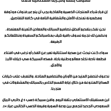
تسوق بثقة وتجربة استثنائية معنا
إن قرار شراء المنتجات الذهبية والفاخرة يجب أن يتم عبر قنوات موثوقة
ومضمونة تمنحك الأمان والشفافية التامة في كافة التفاصيل.
نحن نفخر بتقديم أفضل تصاميم السبائك والمعادن الثمينة المعتمدة،
ونضمن لك تجربة تسوق راقية تليق بمناسباتكم السعيدة وتطلعاتكم
الرفيعة.
سواء كنت تبحث عن هدية استثنائية تعبر عن الفخر أو ترغب في اقتناء
قطعة نادرة تخلد معالم وطنية بارزة، فهذه السبيكة هي خيارك الأبرز
والأمثل.
ندعوك لتصفح المزيد من الأوزان والتصاميم المتاحة، والتعرف على خيارات
الهدايا المتنوعة من خلال زيارة القسم الخاص بالسبائك والمشغولات في
متجرنا.
ابنِ مستقبلك الاستثماري بثقة اليوم، واقنِ
سبيكة ذهب 5 غ دائري الريال
السعودي الجديد
لتجمع بين روعة الهوية وقيمة الذهب الخالص عيار 24.