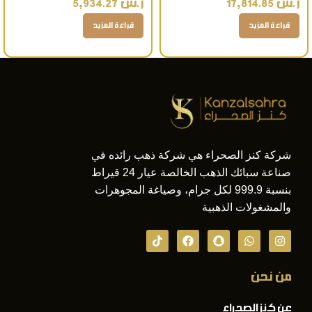
ر.س
17,814.85
ر.س
5,934.27
بالسعودية هدية فاخرة
للهدية والتميز الشخصي
قراءة المزيد
قراءة المزيد
شركة كنز الصحراء هي شركة ذهب رائده في
صناعة سبائك الذهب الخالصة عيار 24 قيراط
بنسبة 999.9 لكل جرام، وصياغة المجوهرات
والمشغولات الذهبية
من نحن
عن كنز الصحراء