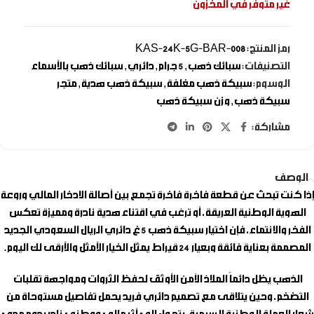
غير متوفر في المخزون
رمز المنتج:
KAS-24K-5G-BAR-008
التصنيفات:
سبائك ذهب
,
5 جرام
,
دائري
,
سبائك ذهب بالأسماء
الوسوم:
سبيكة ذهب مغلفة
,
سبيكة ذهب هدية
,
متجر
سبيكة ذهب
,
وزن سبيكة ذهب
مشاركة:
الوصف
إذا كنت تبحث عن قطعة فاخرة فاخرة تجمع بين أصالة الادخار المالي وروعة
الهوية الوطنية العريقة، أو ترغب في اقتناء هدية نادرة ومميزة تعكس
الفخر والانتماء، فإن اختيار
سبيكة ذهب 5 غ دائري الريال السعودي الجديد
المصممة بعناية فائقة وبعيار 24 قيراط يمثل الخيار الأمثل والأرقى لك اليوم.
الذهب يظل دائماً الملاذ الآمن الأوثق لحفظ الثروات ومواجهة تقلبات
التضخم، وحين يتلاقى مع تصميم دائري فريد يحمل تفاصيل مستوحاة من