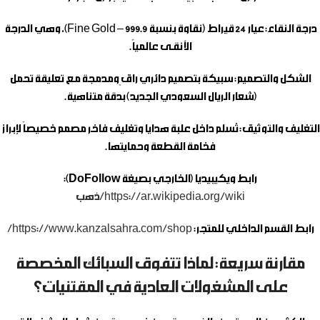
درجة النقاء:
عيار 24 قيراط (نقاوة بنسبة 999.9 – Fine Gold)، وهي الدرجة
الأنقـى عالمياً.
الشكل والتصميم:
سبيكة بتصميم دائري راقٍ ومدمجة مع تعليقة تحمل
(شعار الريال السعودي الجديد) بدقة متناهية.
التغليف والتوثيق:
تُسلم داخل علبة هدايا وتغليف فاخر مصمم خصيصاً لإبراز
فخامة القطعة وحمايتها.
رابط ويكيبيديا (الخارجي بصيغة DoFollow):
https://ar.wikipedia.org/wiki/ذهب
رابط القسم الداخلي للمتجر:
https://www.kanzalsahra.com/shop/
مقارنة سريعة: لماذا تتفوق السبائك المخصصة
على المشغولات العادية في المقتنيات؟