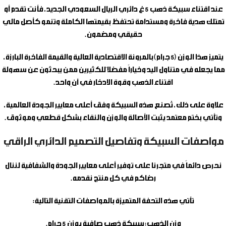
عند اقتناء
سبيكة ذهب 5 غ دائري الريال السعودي الجديد
، فأنت تقدم أو
تمتلك هدية فاخرة ومستدامة تحتفظ بقيمتها الكاملة وتنمو كأصل مالي
حقيقي ومضمون.
يتميز هذا الوزن (5 جرام) بالمرونة الاقتصادية العالية والقيمة الفاخرة البارزة،
مما يجعله في متناول اليد وخياراً مفضلاً للكثيرين ممن يبحثون عن سهولة
اقتناء الذهب وقوة الادخار في آنٍ واحد.
علاوة على ذلك، تُصنع هذه السبيكة وفق أعلى معايير الجودة العالمية،
وتأتي بختم معتمد يثبت الأصالة والوزن والنقاء بشكل قطعي وموثوق.
مواصفات السبيكة وتفاصيل التصميم الدائري الراقي
نحرص دائماً في متجرنا على توفير أعلى معايير الجودة والشفافية لننال
رضاكم في كل منتج نقدمه.
تأتي هذه التحفة المتميزة بالمواصفات التقنية التالية:
وزن الذهب:
سبيكة ذهب صافية بوزن 5 جرام.