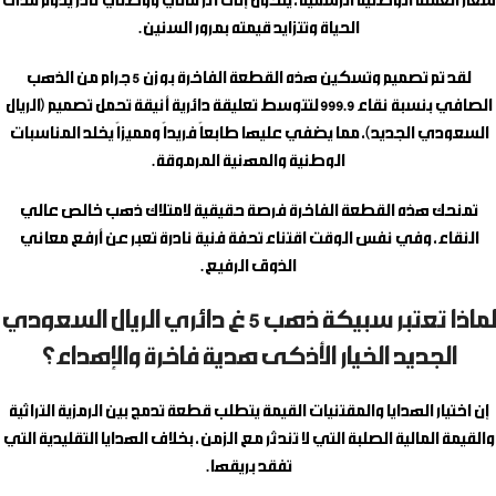
شعار العملة الوطنية الرسمية، يتحول إلى أثر مالي ووطني نادر يدوم مدى
الحياة وتتزايد قيمته بمرور السنين.
لقد تم تصميم وتسكين هذه القطعة الفاخرة بوزن 5 جرام من الذهب
الصافي بنسبة نقاء 999.9 لتتوسط تعليقة دائرية أنيقة تحمل تصميم (الريال
السعودي الجديد)، مما يضفي عليها طابعاً فريداً ومميزاً يخلد المناسبات
الوطنية والمهنية المرموقة.
تمنحك هذه القطعة الفاخرة فرصة حقيقية لامتلاك ذهب خالص عالي
النقاء، وفي نفس الوقت اقتناء تحفة فنية نادرة تعبر عن أرفع معاني
الذوق الرفيع.
لماذا تعتبر سبيكة ذهب 5 غ دائري الريال السعودي
الجديد الخيار الأذكى هدية فاخرة والإهداء؟
إن اختيار الهدايا والمقتنيات القيمة يتطلب قطعة تدمج بين الرمزية التراثية
والقيمة المالية الصلبة التي لا تندثر مع الزمن، بخلاف الهدايا التقليدية التي
تفقد بريقها.