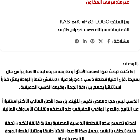
غير متوفر في المخزون
رمز المنتج:
KAS-24K-0P2G-LOGO
التصنيفات:
سبائك ذهب
,
1 جرام
,
دائري
مشاركة:
الوصف
إذا كنت تبحث عن الهدية الأمثل أو طريقة فريدة لبدء الادخار برأس مال
بسيط، فإن اختيار
قطعة ذهب 0.2 جرام
عيار 24 بنقش شعار الوردة يمثل خياراً
استثنائياً يجمع بين رقة الجمال وقيمة الذهب الحقيقية.
الذهب ليس مجرد معدن نفيس للزينة، بل هو الأصل المالي الأكثر استقراراً
عبر التاريخ، والدرع الواقي الحقيقي ضد التضخم وتقلبات الأسواق المالية.
لقد تم تصميم هذه القطعة الذهبية المصغرة بعناية فائقة لتكون تحفة
فنية تنطق بالرقي. يحمل هذا الإصدار نقشاً دقيقاً ومتقناً لشعار الوردة
النابض بالحياة.