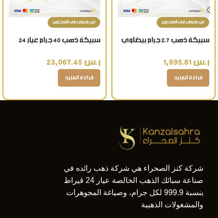
غير متوفر فى المخزون
غير متوفر فى المخزون
سبيكة ذهب 2.7 جرام بيضاوي
سبيكة ذهب 40 جرام عيار 24
كتابة اسم عيار 24 قيراط
قيراط تذكار ذهبي فاخر
ر.س
1,695.81
ر.س
23,067.45
للمناسبات الكبرى
قراءة المزيد
قراءة المزيد
شركة كنز الصحراء هي شركة ذهب رائده في
صناعة سبائك الذهب الخالصة عيار 24 قيراط
بنسبة 999.9 لكل جرام، وصياغة المجوهرات
والمشغولات الذهبية