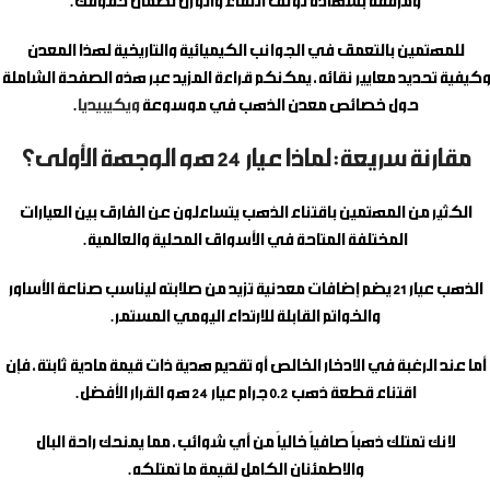
ومرفقة بشهادة توثق النقاء والوزن لضمان حقوقك.
للمهتمين بالتعمق في الجوانب الكيميائية والتاريخية لهذا المعدن
وكيفية تحديد معايير نقائه، يمكنكم قراءة المزيد عبر هذه الصفحة الشاملة
حول خصائص معدن الذهب في موسوعة
ويكيبيديا
.
مقارنة سريعة: لماذا عيار 24 هو الوجهة الأولى؟
الكثير من المهتمين باقتناء الذهب يتساءلون عن الفارق بين العيارات
المختلفة المتاحة في الأسواق المحلية والعالمية.
الذهب عيار 21 يضم إضافات معدنية تزيد من صلابته ليناسب صناعة الأساور
والخواتم القابلة للارتداء اليومي المستمر.
أما عند الرغبة في الادخار الخالص أو تقديم هدية ذات قيمة مادية ثابتة، فإن
اقتناء
قطعة ذهب 0.2 جرام
عيار 24 هو القرار الأفضل.
لانك تمتلك ذهباً صافياً خالياً من أي شوائب، مما يمنحك راحة البال
والاطمئنان الكامل لقيمة ما تمتلكه.