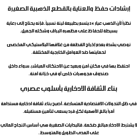
إرشادات حفظ والعناية بالقطع الذهبية الصغيرة
نظراً لأن الذهب عيار 24 يتسم بطبيعة لينة نسبياً، فإنه يحتاج إلى رعاية
بسيطة للحفاظ على مظهره البراق وشكله الجميل.
نوصي بشدة بعدم إخراج القطعة من غلافها البلاستيكي المخصص
لحمايتها ضد العوامل الخارجية المختلفة.
احتفظ بها في مكان آمن وبعيد عن الاحتكاك المباشر، سواء داخل
صندوق مجوهرات خاص أو في خزانة آمنة.
بناء الثقافة الادخارية بأسلوب عصري
في ظل التحولات الاقتصادية المتسارعة، أصبح بناء ثقافة ادخارية مستدامة
أمراً بالغ الأهمية لكل فرد يسعى لتأمين مستقبله.
لا يشترط الادخار مبالغ ضخمة، فالبدايات الصغيرة هي أساس النجاح المالي
على المدى الطويل والمتوسط.