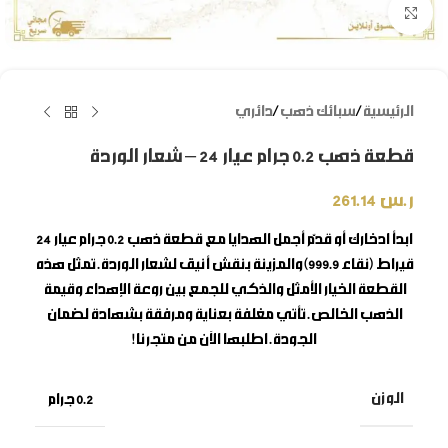
Click to enlarge
الرئيسية
/
سبائك ذهب
/
دائري
قطعة ذهب 0.2 جرام عيار 24 – شعار الوردة
ر.س
261.14
ابدأ ادخارك أو قدّم أجمل الهدايا مع
قطعة ذهب 0.2 جرام
عيار 24
قيراط (نقاء 999.9) والمزينة بنقش أنيق لشعار الوردة. تمثل هذه
القطعة الخيار الأمثل والذكي للجمع بين روعة الإهداء وقيمة
الذهب الخالص. تأتي مغلفة بعناية ومرفقة بشهادة لضمان
الجودة. اطلبها الآن من متجرنا!
الوزن
0.2 جرام