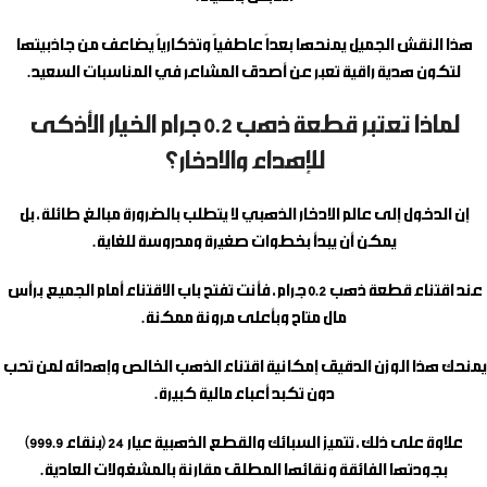
هذا النقش الجميل يمنحها بعداً عاطفياً وتذكارياً يضاعف من جاذبيتها
لتكون هدية راقية تعبر عن أصدق المشاعر في المناسبات السعيد.
لماذا تعتبر قطعة ذهب 0.2 جرام الخيار الأذكى
للإهداء والادخار؟
إن الدخول إلى عالم الادخار الذهبي لا يتطلب بالضرورة مبالغ طائلة، بل
يمكن أن يبدأ بخطوات صغيرة ومدروسة للغاية.
عند اقتناء
قطعة ذهب 0.2 جرام
، فأنت تفتح باب الاقتناء أمام الجميع برأس
مال متاح وبأعلى مرونة ممكنة.
يمنحك هذا الوزن الدقيق إمكانية اقتناء الذهب الخالص وإهدائه لمن تحب
دون تكبد أعباء مالية كبيرة.
علاوة على ذلك، تتميز السبائك والقطع الذهبية عيار 24 (بنقاء 999.9)
بجودتها الفائقة ونقائها المطلق مقارنة بالمشغولات العادية.