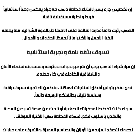
إن تخصيص جزء يسير لاقتناء
قطعة ذهب 0.2 جرام
يعكس وعياً استثمارياً
فريداً ونظرة مستقبلية ثاقبة.
الذهب يثبت دائماً قدرته الفائقة على الاحتفاظ بالقوة الشرائية، مما يجعله
الخيار الأجمل والأكثر أماناً لحفظ الحقوق والأموال.
تسوق بثقة تامة وتجربة استثنائية
إن قرار شراء الذهب يجب أن يتم عبر قنوات موثوقة ومضمونة تمنحك الأمان
والشفافية الكاملة في كل خطوة.
نحن نفخر بتوفير أفضل المنتجات لعملائنا، ونضمن لك تجربة تسوق راقية
وسلسة تليق بذائقتكم الرفيعة دائماً.
سواء كنت تخطط لمدخراتك الصغيرة أو تبحث عن هدية تعبر عن المحبة
والتقدير بأسلوب فخم، فهذه القطعة هي الاختيار الموفق.
ندعوك لتصفح المزيد من الأوزان والتصاميم المميزة، والتعرف على خيارات