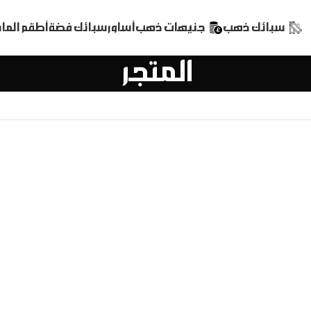
سبائك ذهب
جنيهات ذهب
أساور
سبائك فضة
أطقم الم
المتجر