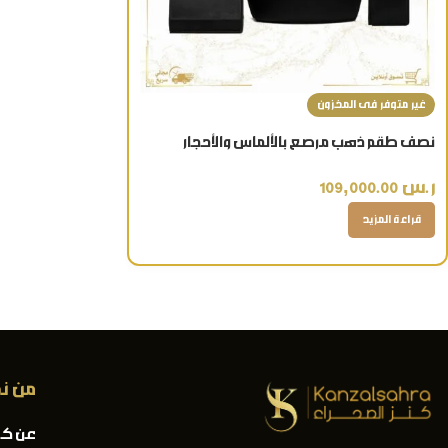
غير متوفر فى المخزون
نصف طقم ذهب مرصع بالألماس والأحجار
الكريمة 3730
ر.س
109,000.00
قراءة المزيد
من ن
عن كن