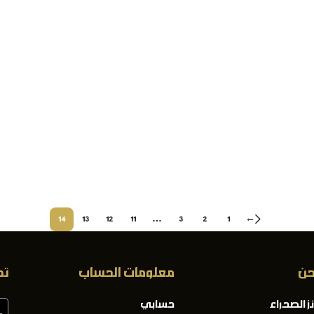
14
13
12
11
…
3
2
1
←
حن
معلومات الحساب
تح
ز الصحراء
حسابي