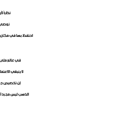
نظراً لأن الذهب عيار 24 ذو طبي
نوصي ب
احتفظ بها في مكان آم
في عالم مليء 
لا ينبغي الاعتم
إن تخصيص جزء
الذهب ليس مجرد أدا