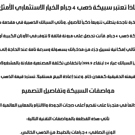
 تعتبر سبيكة ذهب 4 جرام الخيار الاستثماري الأمثل؟
رة ناجحة يتطلب تنويعاً ذكياً للأصول، وتأتي السبائك الذهبية في مقدمة هذ
 ذهب 4 جرام
، فأنت تحصل على مرونة فائقة لا تتوفر في الأوزان الكبيرة أو 
ثالي إمكانية تسييل جزء من مدخراتك بسهولة وسرعة تامة عند الحاجة إلى 
المصنعية مقارنة بالمشغولات الذهبية التقليدية.
مته الحقيقية كمعدن خام، وعند إعادة البيع مستقبلاً، تسترد قيمة الذهب 
مواصفات السبيكة وتفاصيل التصميم
ماً في متجرنا على تقديم أعلى درجات الجودة والالتزام بالمعايير العالمية ا
تأتي هذه القطعة بالمواصفات التقنية التالية:
الوزن الصافي:
4 جرامات بالضبط من الذهب الخالص.