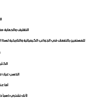
ا
التغليف والحماية:
مغ
للمهتمين بالتعمق في الجوانب الكيميائية والتاريخية لهذ
م
الكثي
الذهب عيار 21 يحتوي على إضافات معدنية لزيادة صلابته، مما يجعله مناسباً للمجوهرات اليومية فقط.
أما عن
لأنك تشتري ذهباً صاف