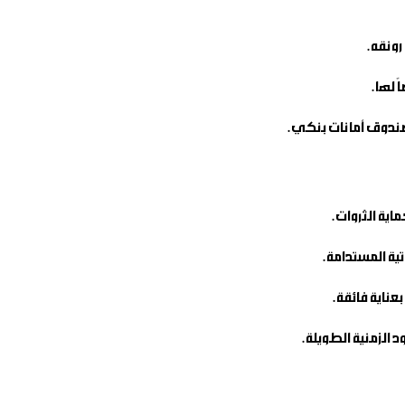
 لها.
 صندوق أمانات بنكي.
اية الثروات.
تية المستدامة.
عناية فائقة.
 الزمنية الطويلة.