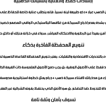
إرشادات حفظ والعناية بالسبائك الذهبية
عة لينة نسبياً، فإنه يتطلب عناية خاصة للحفاظ على رونقه.
شدة بعدم إخراج السبيكة من غلافها البلاستيكي الواقي المصمم خصيصاً
ن بعيداً عن الرطوبة والاحتكاك المباشر، سواء في خزانة منزلك أو داخل
تنويع المحفظة الفاخرة بذكاء
بالتحديات الاقتصادية والتقلبات، يعتبر تنويع المحفظة القاعدة الذهبية لحم
اد فقط على الأصول الورقية؛ بل يجب دمج الأصول الملموسة ذات القيمة الذا
 من مدخراتك لاقتناء
سبيكة ذهب 4 جرام
يمثل خطوة استراتيجية مدروسة ب
ة للتحوط ضد التضخم، بل هو الأصل الذي يحتفظ بقوته الشرائية عبر العقود
تسوق بأمان وثقة تامة