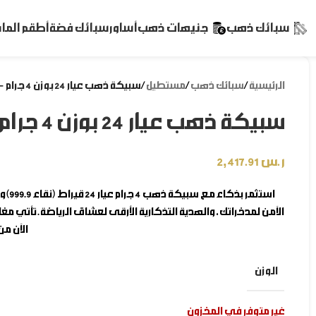
سبائك ذهب
جنيهات ذهب
أساور
سبائك فضة
أطقم الم
الرئيسية
/
سبائك ذهب
/
مستطيل
/
سبيكة ذهب عيار 24 بوزن 4 جرام – نقش شعار كأس العالم
سبيكة ذهب عيار 24 بوزن 4 جرام – نقش شعار كأس العالم
ر.س
2,417.91
استثمر بذكاء مع
سبيكة ذهب 4 جرام
عيا
الآمن لمدخراتك، والهدية التذكارية الأرقى لعشاق الرياضة. تأتي م
الآن من
الوزن
غير متوفر في المخزون