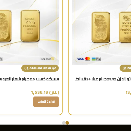
مخزون
غير متوفر فى المخزون
قيراط
ر.س
1,536.18
قراءة المزيد