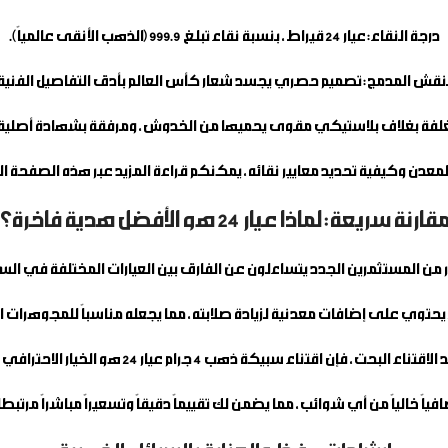
درجة النقاء:
عيار 24 قيراط، بنسبة نقاء تبلغ 999.9 (الذهب الأنقى عالمياً).
لنقش المدمج:
تصميم حصري يجسد شعار كأس العالم بأدق التفاصيل الفنية
لفة بغلاف بلاستيكي مقوى يحميها من الخدوش، ومرفقة بشهادة أصلية تو
ا المعدن وكيفية تحديد معايير نقائه، يمكنكم قراءة المزيد عبر هذه ال
قارنة سريعة: لماذا عيار 24 هو الأفضل هدية فاخرة؟
ر من المستثمرين الجدد يتساءلون عن الفارق بين العيارات المختلفة في ال
د الاقتناء البحت، فإن اقتناء
سبيكة ذهب 4 جرام
عيار 24 هو الخيار الاحترافي الأول.
ياً خالياً من أي شوائب، مما يضمن لك تقييماً دقيقاً وتسعيراً مباشراً مرتبطاً