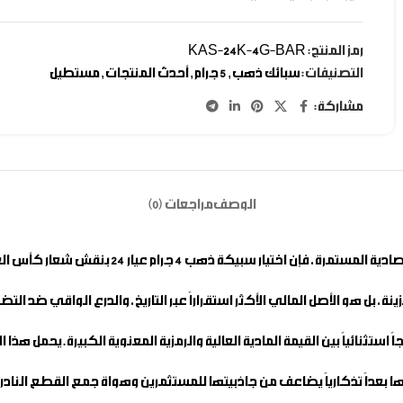
رمز المنتج:
KAS-24K-4G-BAR
التصنيفات:
سبائك ذهب
,
5 جرام
,
أحدث المنتجات
,
مستطيل
مشاركة:
الوصف
مراجعات (0)
صادية المستمرة، فإن اختيار
سبيكة ذهب 4 جرام
عيار 24 بنقش شعار كأس العالم يعتبر من أفضل القرارات الفاخرة التي يمكنك اتخاذها اليوم.
 بل هو الأصل المالي الأكثر استقراراً عبر التاريخ، والدرع الواقي ضد التض
ستثنائياً بين القيمة المادية العالية والرمزية المعنوية الكبيرة. يحمل هذا ال
 بعداً تذكارياً يضاعف من جاذبيتها للمستثمرين وهواة جمع القطع الناد