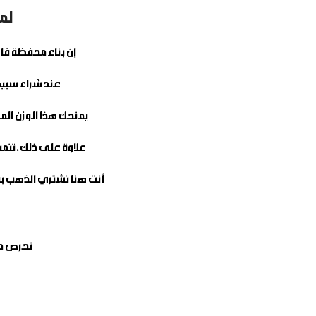
لماذا
إن بناء محفظة فاخ
عند شراء
سبيكة
يمنحك هذا الوزن الم
علاوة على ذلك، تتميز السبائك عيار 24 (بنقاء 999.9) بانخفاض تكلفة 
أنت هنا تشتري الذهب بقي
نحرص دائ