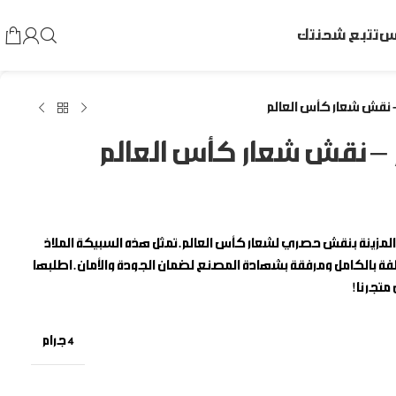
اس
تتبع شحنتك
ر 24 قيراط (نقاء 999.9) والمزينة بنقش حصري لشعار كأس العالم. تمثل هذه السبيكة الملاذ
غلفة بالكامل ومرفقة بشهادة المصنع لضمان الجودة والأمان. اطلبها
 متجرنا!
4 جرام