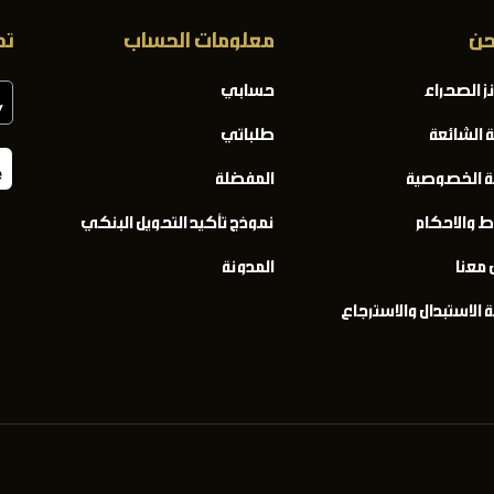
حن
معلومات الحساب
تح
ز الصحراء
حسابي
ة الشائعة
طلباتي
 الخصوصية
المفضلة
ط والاحكام
نموذج تأكيد التحويل البنكي
 معنا
المدونة
الاستبدال والاسترجاع