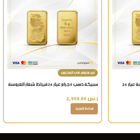
غير متوفر فى المخزون
سبيكة ذهب 2.5 جرام شعار العروسة عيار 24
سبيكة ذهب 5 جرام عيار 24 قيراط شعار العروسة
ر.س
2,959.60
قراءة المزيد