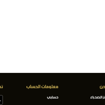
حن
معلومات الحساب
تح
ز الصحراء
حسابي