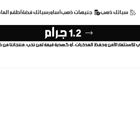
سبائك ذهب
جنيهات ذهب
أساور
سبائك فضة
أطقم الم
1.2 جرام