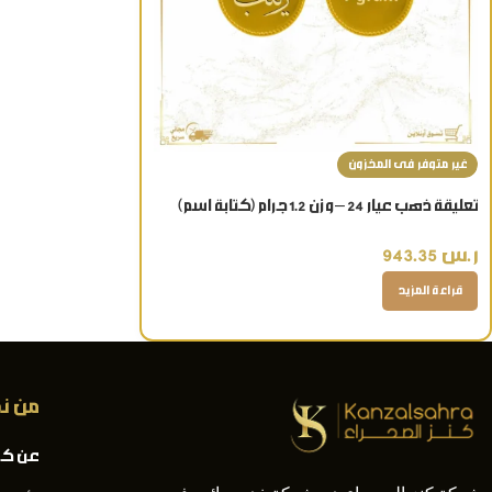
غير متوفر فى المخزون
تعليقة ذهب عيار 24 – وزن 1.2 جرام (كتابة اسم)
ر.س
943.35
قراءة المزيد
من ن
عن كن